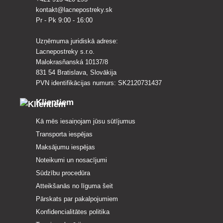
kontakt@lacnepostreky.sk
Pr - Pk 9:00 - 16:00
Uzņēmuma juridiskā adrese:
Lacnepostreky s.r.o.
Malokrasňanská 10137/8
831 54 Bratislava, Slovākija
PVN identifikācijas numurs: SK2120731437
Klientiem
Kā mēs iesaiņojam jūsu sūtījumus
Transporta iespējas
Maksājumu iespējas
Noteikumi un nosacījumi
Sūdzību procedūra
Atteikšanās no līguma šeit
Pārskats par pakalpojumiem
Konfidencialitātes politika