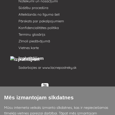
Noteikumi un nosacījumi
Sūdzību procedūra
Atteikšanās no līguma šeit
Pārskats par pakalpojumiem
Konfidencialitātes politika
Terminu glosārijs
Zīmoli piedāvājumā
Vietnes karte
Izplatītājiem
Sadarbojies ar
www.lacnepostreky.sk
Mēs izmantojam sīkdatnes
Mēs vienmēr sniegsim jums ekspertu konsultācijas
Mūsu interneta veikals izmanto sīkdatnes, kas ir nepieciešamas
Sūdzības tiek izskatītas 24 stundu laikā
tīmekļa vietnes pareizai darbībai. Tāpat mēs izmantojam