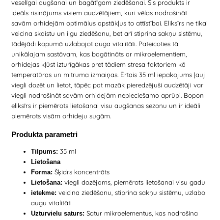
veselīgai augšanai un bagātīgam ziedēšanai. Šis produkts ir
ideāls risinājums visiem audzētājiem, kuri vēlas nodrošināt
savām orhidejām optimālus apstākļus to attīstībai. Eliksīrs ne tikai
veicina skaistu un ilgu ziedēšanu, bet arī stiprina sakņu sistēmu,
tādējādi kopumā uzlabojot auga vitalitāti. Pateicoties tā
unikālajam sastāvam, kas bagātināts ar mikroelementiem,
orhidejas kļūst izturīgākas pret tādiem stresa faktoriem kā
temperatūras un mitruma izmaiņas. Ērtais 35 ml iepakojums ļauj
viegli dozēt un lietot, tāpēc pat mazāk pieredzējuši audzētāji var
viegli nodrošināt savām orhidejām nepieciešamo aprūpi. Bopon
eliksīrs ir piemērots lietošanai visu augšanas sezonu un ir ideāli
piemērots visām orhideju sugām.
Produkta parametri
35 ml
Tilpums:
Lietošana
Šķidrs koncentrāts
Forma:
viegli dozējams, piemērots lietošanai visu gadu
Lietošana:
veicina ziedēšanu, stiprina sakņu sistēmu, uzlabo
ietekme:
augu vitalitāti
Satur mikroelementus, kas nodrošina
Uzturvielu saturs: