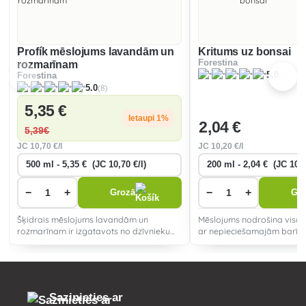
Profík mēslojums lavandām un
Kritums uz bonsai
Forestina
rozmarīnam
(1)
5.0
Forestina
(8)
5.0
5
,35 €
Ietaupi 1%
2
,04 €
5
,39€
JC
10
,70 €/l
JC
10
,20 €/l
−
+
−
+
Grozā
Gr
Šķidrais mēslojums lavandām un
Mēslojums nodrošina visas
rozmarīnam ir izgatavots no dzīvnieku
ar nepieciešamajām barīb
miltiem, kakao sēnalām un bagātināts ar
sabalansētā proporcijā.
jūras aļģēm.
Sazinieties ar