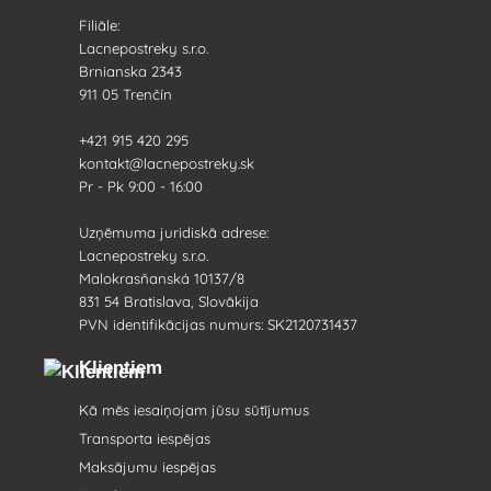
Filiāle:
Lacnepostreky s.r.o.
Brnianska 2343
911 05 Trenčín
+421 915 420 295
kontakt@lacnepostreky.sk
Pr - Pk 9:00 - 16:00
Uzņēmuma juridiskā adrese:
Lacnepostreky s.r.o.
Malokrasňanská 10137/8
831 54 Bratislava, Slovākija
PVN identifikācijas numurs: SK2120731437
Klientiem
Kā mēs iesaiņojam jūsu sūtījumus
Transporta iespējas
Maksājumu iespējas