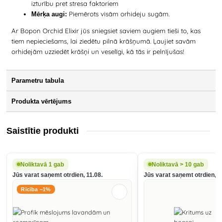
izturību pret stresa faktoriem
Piemērots visām orhideju sugām.
Mērķa augi:
Ar Bopon Orchid Elixir jūs sniegsiet saviem augiem tieši to, kas
tiem nepieciešams, lai ziedētu pilnā krāšņumā. Ļaujiet savām
orhidejām uzziedēt krāšņi un veselīgi, kā tās ir pelnījušas!
Parametru tabula
Produkta vērtējums
Saistītie produkti
Noliktavā 1 gab
Noliktavā > 10 gab
Jūs varat saņemt otrdien, 11.08.
Jūs varat saņemt otrdien, 1
Rīcība −1%