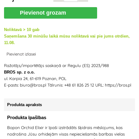
Pievienot grozam
Noliktavā > 10 gab
Saņemšana 30 minūšu laikā mūsu noliktavā vai pie jums otrdien,
11.08.
Pievienot izlasei
Ražotājs/importētājs saskaņā ar Regulu (ES) 2023/988
BROS sp. z o.o.
ul. Karpia 24, 61-619 Poznan, POL
E-pasts: biuro@bros.pl Tālrunis: +48 61 826 25 12 URL: https://bros.pl
Produkta apraksts
Produkta īpašības
Bopon Orchid Elixir ir īpaši izstrādāts šķidrais mēslojums, kas
nodrošina Jūsu orhidejām visas nepieciešamās barības vielas