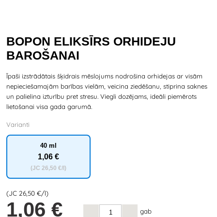
BOPON ELIKSĪRS ORHIDEJU
BAROŠANAI
Īpaši izstrādātais šķidrais mēslojums nodrošina orhidejas ar visām
nepieciešamajām barības vielām, veicina ziedēšanu, stiprina saknes
un palielina izturību pret stresu. Viegli dozējams, ideāli piemērots
lietošanai visa gada garumā.
Varianti
40 ml
1
,06 €
(JC
26
,50 €/l)
(JC
26
,50 €/l)
1
,06 €
gab