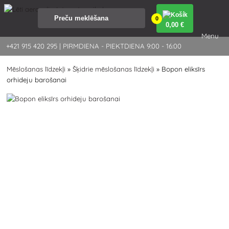
0
0
,00 €
Menu
+421 915 420 295 | PIRMDIENA - PIEKTDIENA 9:00 - 16:00
Mēslošanas līdzekļi
»
Šķidrie mēslošanas līdzekļi
»
Bopon eliksīrs
orhideju barošanai