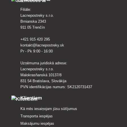
Filiāle:
Lacnepostreky s.r.o.
Brnianska 2343
911 05 Trenčín
+421 915 420 295
kontakt@lacnepostreky.sk
Pr - Pk 9:00 - 16:00
Uzņēmuma juridiskā adrese:
Lacnepostreky s.r.o.
Malokrasňanská 10137/8
831 54 Bratislava, Slovākija
PVN identifikācijas numurs: SK2120731437
Klientiem
Kā mēs iesaiņojam jūsu sūtījumus
Transporta iespējas
Maksājumu iespējas