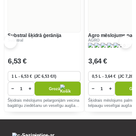
Substral šķidrā ģerānija
Agro mēslojums pal
Substral
AGRO
(2)
5.0
6
,53 €
3
,64 €
−
+
−
+
Grozā
Gr
Šķidrais mēslojums pelargonijām veicina
Šķidrais mēslojums palmu 
bagātīgu ziedēšanu un veselīgu augšanu.
telpaugu veselīgai augšana
Tas satur būtiskas barības vielas un
mikroelementus, kas uzlabo izturību un
nodrošina ātru iedarbību, vi
Sazinieties ar