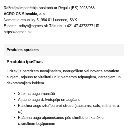
Ražotājs/importētājs saskaņā ar Regulu (ES) 2023/988
AGRO CS Slovakia, a.s.
Namestie republiky 5, 984 01 Lucenec, SVK
E-pasts: odbyt@agrocs.sk Tālrunis: +421 47 4373277 URL:
https://agrocs.sk
Produkta apraksts
Produkta īpašības
Līdzeklis paredzēts novājinātiem, neaugošiem vai novārtā atstātiem
augiem, atjauno to vitalitāti un ir piemērots telpaugiem, dārzeņiem un
dekoratīvajiem kokiem.
Stiprina augu imunitāti
Atjauno augu dzīvotspēju un augšanu
Palielina augu izturību pret stresu (sausums, sals, mitrums u.
c.)
Paātrina augu atjaunošanos pēc slimību un kaitēkļu
izraisītiem bojājumiem