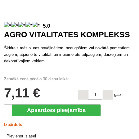
5.0
AGRO VITALITĀTES KOMPLEKSS
Šķidrais mēslojums novājinātiem, neaugošiem vai novārtā pamestiem
augiem, atjauno to vitalitāti un ir piemērots telpaugiem, dārzeņiem un
dekoratīvajiem kokiem.
Zemākā cena pēdējo 30 dienu laikā:
7
,11 €
gab
Apsardzes pieejamība
Izpārdots
Pievienot izlasei