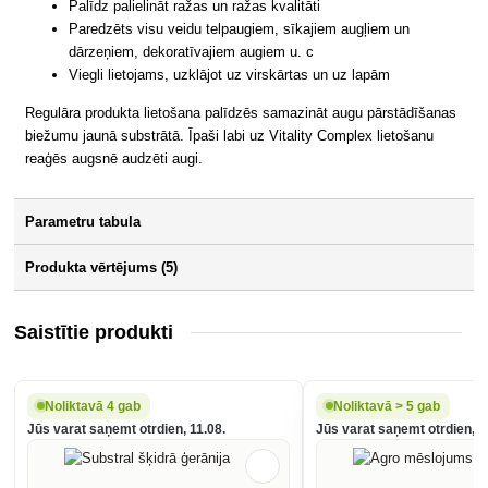
Palīdz palielināt ražas un ražas kvalitāti
Paredzēts visu veidu telpaugiem, sīkajiem augļiem un
dārzeņiem, dekoratīvajiem augiem u. c
Viegli lietojams, uzklājot uz virskārtas un uz lapām
Regulāra produkta lietošana palīdzēs samazināt augu pārstādīšanas
biežumu jaunā substrātā. Īpaši labi uz Vitality Complex lietošanu
reaģēs augsnē audzēti augi.
Parametru tabula
Produkta vērtējums (5)
Saistītie produkti
Noliktavā 4 gab
Noliktavā > 5 gab
Jūs varat saņemt otrdien, 11.08.
Jūs varat saņemt otrdien, 1