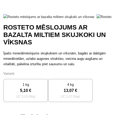
ROSTETO MĒSLOJUMS AR
BAZALTA MILTIEM SKUJKOKI UN
VĪKSNAS
Īpašs minerālmēslojums skujkokiem un vīksnām, bagāts ar dabīgām
minerālvielām, uzlabo augsnes struktūru, veicina augu augšanu un
vitalitāti, palielina izturību pret sausumu un salu.
Varianti
1 kg
4 kg
5
,10 €
13
,07 €
(JC
5
,10 €/kg)
(JC
3
,27 €/kg)