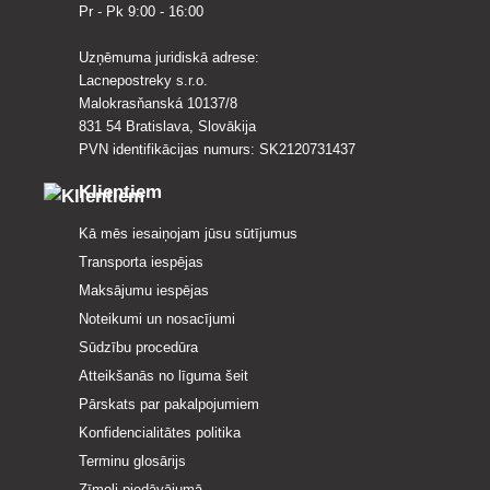
Pr - Pk 9:00 - 16:00
Uzņēmuma juridiskā adrese:
Lacnepostreky s.r.o.
Malokrasňanská 10137/8
831 54 Bratislava, Slovākija
PVN identifikācijas numurs: SK2120731437
Klientiem
Kā mēs iesaiņojam jūsu sūtījumus
Transporta iespējas
Maksājumu iespējas
Noteikumi un nosacījumi
Sūdzību procedūra
Atteikšanās no līguma šeit
Pārskats par pakalpojumiem
Konfidencialitātes politika
Terminu glosārijs
Zīmoli piedāvājumā