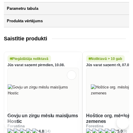
Parametru tabula
Produkta vērtējums
Saistītie produkti
Piegādātāja noliktavā
Noliktavā > 10 gab
Jūs varat saņemt pirmdien, 10.08.
Jūs varat saņemt rīt, 07.08.
Govju un zirgu mēslu maisījums
Hoštice org. mēsloj
Hostic
zemenes
Forestina
Forestina
(14)
(9)
4.8
5.0