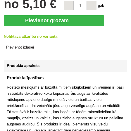
no
5
,10 €
gab
Pievienot grozam
Noliktavā atkarībā no varianta
Pievienot izlasei
Produkta apraksts
Produkta īpašības
Rosteto mēslojums ar bazalta miltiem skujkokiem un īveņiem ir īpaši
izstrādāts dekoratīvo koku kopšanai. Šis augstas kvalitātes
mēslojums apvieno dabīgo minerālvielu un barības vielu
priekšrocības, lai veicinātu jūsu augu veselīgu augšanu un vitalitāti.
Tā sastāvā ir bazalta milti, kas bagāti ar tādām minerālvielām kā
magnijs, dzelzs un kalcijs, kas uzlabo augsnes struktūru un palielina
augsnes auglību. Šis produkts ir ideāli piemērots visu veidu
skujkokiem un īveņiem, sniedzot tiem nepieciešamo enerģiju