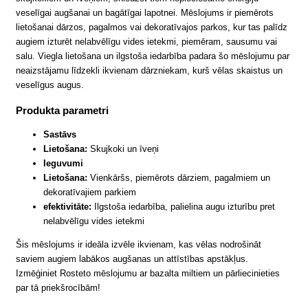
veselīgai augšanai un bagātīgai lapotnei. Mēslojums ir piemērots
lietošanai dārzos, pagalmos vai dekoratīvajos parkos, kur tas palīdz
augiem izturēt nelabvēlīgu vides ietekmi, piemēram, sausumu vai
salu. Viegla lietošana un ilgstoša iedarbība padara šo mēslojumu par
neaizstājamu līdzekli ikvienam dārzniekam, kurš vēlas skaistus un
veselīgus augus.
Produkta parametri
Sastāvs
Lietošana:
Skujkoki un īveņi
Ieguvumi
Lietošana:
Vienkāršs, piemērots dārziem, pagalmiem un
dekoratīvajiem parkiem
efektivitāte:
Ilgstoša iedarbība, palielina augu izturību pret
nelabvēlīgu vides ietekmi
Šis mēslojums ir ideāla izvēle ikvienam, kas vēlas nodrošināt
saviem augiem labākos augšanas un attīstības apstākļus.
Izmēģiniet Rosteto mēslojumu ar bazalta miltiem un pārliecinieties
par tā priekšrocībām!