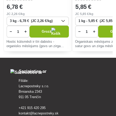
6
,78 €
5
,85 €
JC
2
,26 €/kg
JC
5
,85 €/kg
−
+
−
+
Grozā
Gr
Hostic kūtsmēsli ir tīri dabisks -
Organiskais mēslojums z
organisks mēslojums (govs un zirga
satur govs un zirga mēslus
mēslu maisījums ar ragiem).
dabīgo gvano.
Sazinieties ar
Filiāle:
Lacnepostreky s.r.o.
Brnianska 2343
911 05 Trenčín
+421 915 420 295
kontakt@lacnepostreky.sk