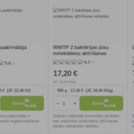
aātrinātāja
WWTP 2 baktērijas jūsu
notekūdeņu attīrīšanas
iekārtām
(7)
4.7
(1)
5.0
17
,20 €
JC
34
,40 €/kg
−
+
Grozā
Grozā
ta paātrinātājs ir
Dabisks bakteriāli fermentēts produkts,
posta nogatavināšanas
kas nodrošina notekūdeņu attīrīšanas
iekārtu netraucētu darbību.