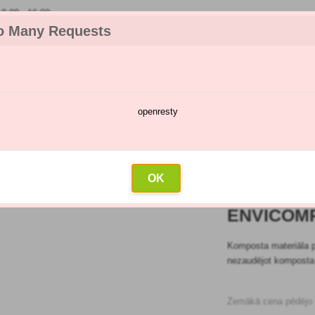
:00 - 16:00
o Many Requests
openresty
katalogs
Smidzināšanas kalendārs
Vairumtirdzniecība
Sazin
nvicomp - komposti
OK
ENVICOMP
Komposta materiāla p
nezaudējot komposta 
Zemākā cena pēdējo 3