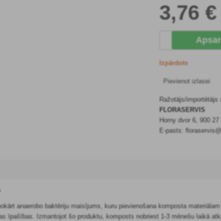
3
,76 €
Apsar
Izpārdots
Pievienot izlasei
Ražotājs/importētājs
FLORASERVIS
Horny dvor 6, 900 2
E-pasts: floraservis@
s
enokārt anaerobo baktēriju maisījums, kuru pievienošana komposta materiāla
as īpašības. Izmantojot šo produktu, komposts nobriest 1-3 mēnešu laikā atk