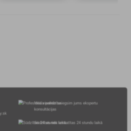
ualetēs).
tualetēs, vienlaikus attīrot atkr
caur
Mēs vienmēr sniegsim jums ekspertu
konsultācijas
y.sk
Sūdzības tiek izskatītas 24 stundu laikā