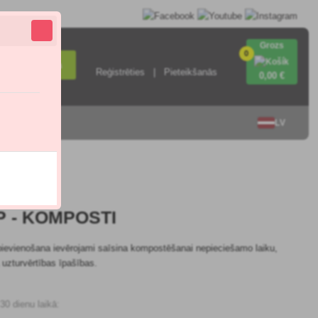
Grozs
0
Meklēšana
Reģistrēties
Pieteikšanās
0
,00 €
ieties ar
LV
5.0
 - KOMPOSTI
ievienošana ievērojami saīsina kompostēšanai nepieciešamo laiku,
uzturvērtības īpašības.
0 dienu laikā: