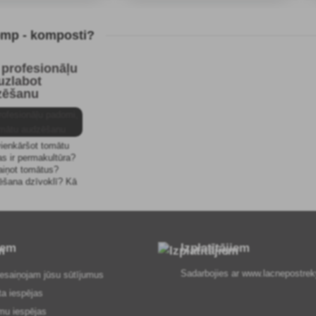
t
omp - komposti?
 profesionāļu
uzlabot
zēšanu
ienkāršot tomātu
s ir permakultūra?
aiņot tomātus?
šana dzīvoklī? Kā
tus uz balkona?
iem
Izplatītājiem
Sadarbojies ar
www.lacnepostrek
esaiņojam jūsu sūtījumus
ta iespējas
mu iespējas