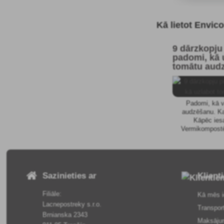
Kā lietot Envic
9 dārzkopju
padomi, kā 
tomātu aud
Padomi, kā v
audzēšanu. Ka
Kāpēc ies
Vermikompostē
audzēt tomā
Sazinieties ar
Klient
Filiāle:
Kā mēs i
Lacnepostreky s.r.o.
Transpor
Brnianska 2343
Maksāju