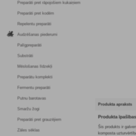
Preparāti pret rāpojošiem kukaiņiem
Preparāti pret kodēm
Repelentu preparāti
Audzēšanas piederumi
Palīgpreparāti
Substrāti
Mēslošanas līdzekļi
Preparātu komplekti
Fermentu preparāti
Putnu barotavas
Produkta apraksts
Smaržu žogi
Produkta īpašība
Preparāti pret grauzējiem
Šis produkts ir galv
Zāles sēklas
komposta uzturvērtīb