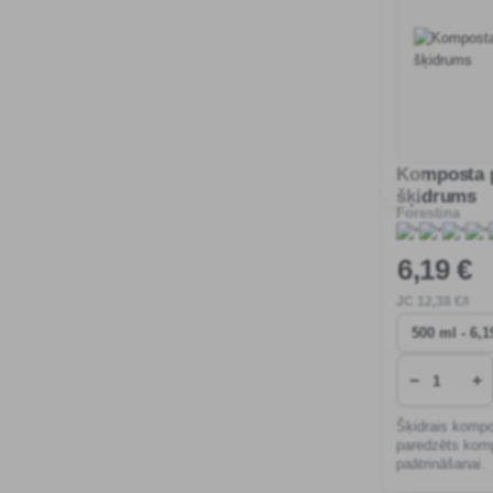
Komposta p
šķidrums
Forestina
6
,19 €
JC
12
,38 €/l
−
+
Šķidrais kompos
paredzēts kom
paātrināšanai.