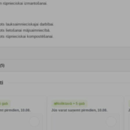
 rūpnieciskai izmantošanai.
rots lauksaimnieciskajai darbībai.
rots lietošanai mājsaimniecībā.
rots rūpnieciskai kompostēšanai.
(5)
ti
5 gab
Noliktavā > 5 gab
mt pirmdien, 10.08.
Jūs varat saņemt pirmdien, 10.08.