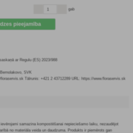
gab
dzes pieejamība
 saskaņā ar Regulu (ES) 2023/988
7 Bernolakovo, SVK
floraservis.sk Tālrunis: +421 2 43712289 URL: https://www.floraservis.sk
m ievērojami samazina kompostēšanai nepieciešamo laiku, nezaudējot
arībā no materiāla veida un daudzuma. Produkts ir piemērots gan