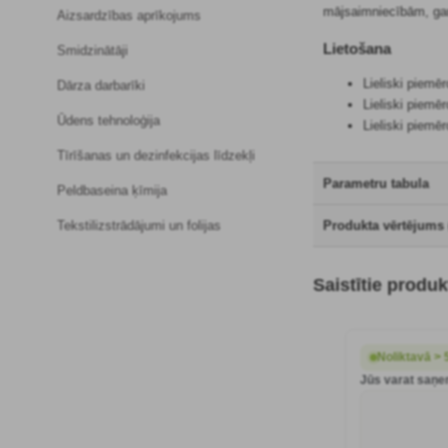
mājsaimniecībām, gan
Aizsardzības aprīkojums
Lietošana
Smidzinātāji
Lieliski piemē
Dārza darbarīki
Lieliski piemē
Ūdens tehnoloģija
Lieliski piemē
Tīrīšanas un dezinfekcijas līdzekļi
Parametru tabula
Peldbaseina ķīmija
Produkta vērtējums 
Tekstilizstrādājumi un folijas
Saistītie produk
Noliktavā > 
Jūs varat saņe