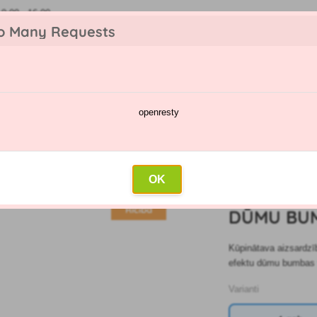
:00 - 16:00
o Many Requests
openresty
katalogs
Smidzināšanas kalendārs
Vairumtirdzniecība
Sazin
em
»
Dūmu bumbas aizsardzībai pret kurmjiem
OK
4
Rīcība
DŪMU BUM
Kūpinātava aizsardzīb
efektu dūmu bumbas 
Varianti