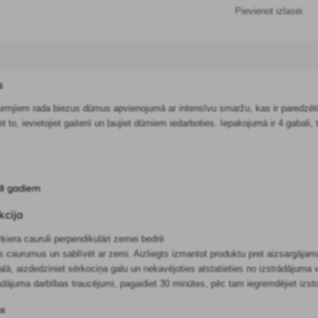
Pievienot izlasei
s
mjiem rada biezus dūmus apvienojumā ar intensīvu smaržu, kas ir paredzēti, 
t to, ievietojiet gaitenī un ļaujiet dūmiem iedarboties. Iepakojumā ir 4 gabali, 
18 gadiem
kcija
rķiera cauruli perpendikulāri zemei bedrē
s caurumus un sablīvēt ar zemi. Aizliegts izmantot produktu pret aizsargāj
alā, aizdedziniet sērkociņa galu un nekavējoties atstatieties no izstrādājuma
ādājuma darbības traucējumi, pagaidiet 30 minūtes, pēc tam iegremdējiet izst
ms