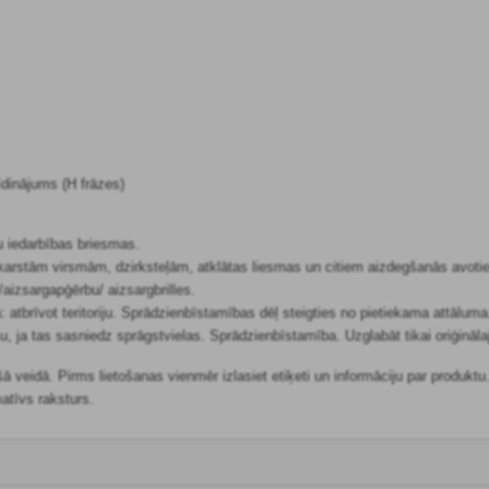
dinājums (H frāzes)
u iedarbības briesmas.
karstām virsmām, dzirksteļām, atklātas liesmas un citiem aizdegšanās avotiem
aizsargapģērbu/ aizsargbrilles.
atbrīvot teritoriju. Sprādzienbīstamības dēļ steigties no pietiekama attāluma
ja tas sasniedz sprāgstvielas. Sprādzienbīstamība. Uzglabāt tikai oriģināla
ošā veidā. Pirms lietošanas vienmēr izlasiet etiķeti un informāciju par produkt
matīvs raksturs.