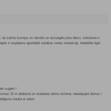
lai izdzītu kurmjus no nārvām un aizsargātu jūsu dārzu. Lietošana ir
tāpēc ir iespējams apstrādāt vairākas vietas vienlaicīgi. Iedarbība ilgst
amām sugām !
 vismaz 15 m attālumā un skatieties dūmu virzienā, neieelpojiet dūmus !
rādājumu traukā ar ūdeni.