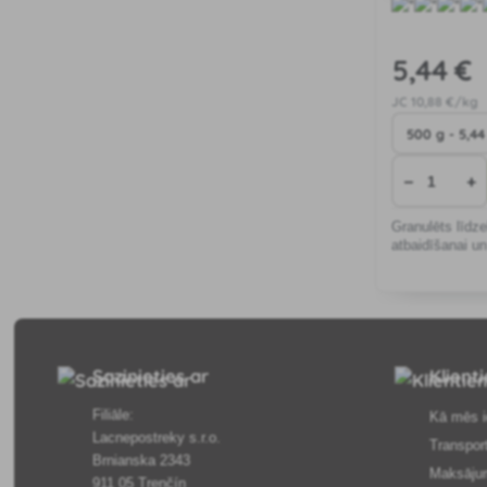
5
,44 €
JC
10
,88 €/kg
−
+
Granulēts līdz
atbaidīšanai un
Sazinieties ar
Klient
Filiāle:
Kā mēs i
Lacnepostreky s.r.o.
Transpor
Brnianska 2343
Maksāju
911 05 Trenčín