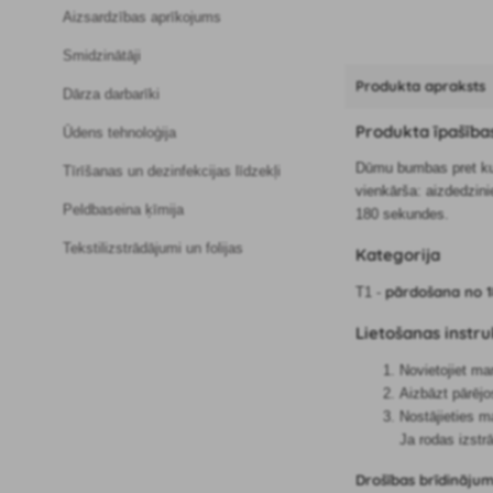
Aizsardzības aprīkojums
Smidzinātāji
Produkta apraksts
Dārza darbarīki
Produkta īpašība
Ūdens tehnoloģija
Dūmu bumbas pret kur
Tīrīšanas un dezinfekcijas līdzekļi
vienkārša: aizdedzinie
Peldbaseina ķīmija
180 sekundes.
Tekstilizstrādājumi un folijas
Kategorija
pārdošana no 
T1 -
Lietošanas instru
Novietojiet ma
Aizbāzt pārējo
Nostājieties m
Ja rodas izstr
Drošības brīdināju