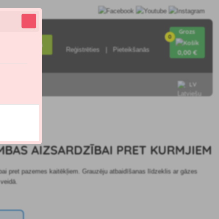
Grozs
0
Meklēšana
Reģistrēties
Pieteikšanās
0
,00 €
LV
ieties ar
.8
BAS AIZSARDZĪBAI PRET KURMJIEM
ai pret pazemes kaitēkļiem. Grauzēju atbaidīšanas līdzeklis ar gāzes
veidā.