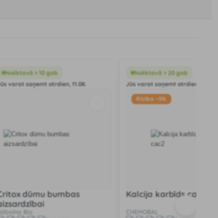
Noliktavā > 10 gab
Noliktavā > 20 gab
Jūs varat saņemt otrdien, 11.08.
Jūs varat saņemt otrdien, 11.08.
Rīcība −5%
Critox dūmu bumbas
Kalcija karbīds cac2
aizsardzībai
Bábolna Bio
CHEMOBAL