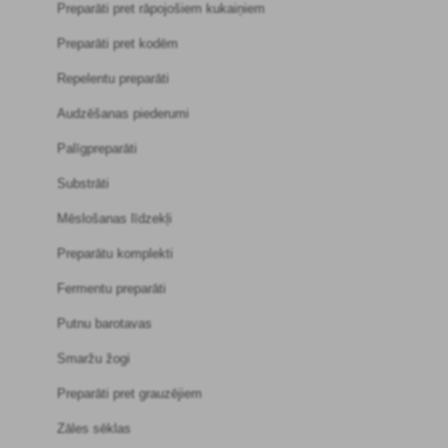
Preparāti pret rāpojošiem kukaiņiem
Preparāti pret kodēm
Repelentu preparāti
Audzēšanas piederumi
Palīgpreparāti
Substrāti
Mēslošanas līdzekļi
Preparātu komplekti
Fermentu preparāti
Putnu barotavas
Smaržu žogi
Preparāti pret grauzējiem
Zāles sēklas