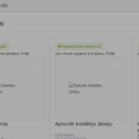
 (2)
ti
 gab
Piegādātāja noliktavā
t otrdien, 11.08.
Jūs varat saņemt o 9 dienu, 17.08.
ros
Apturēt kaitēkļu želeju
CHEMOBAL