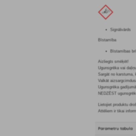
Signālvārds
Bīstamība
Bīstamības brī
Aizliegts smēķēt!
Ugunsgrēka vai daļiņ
Sargāt no karstuma, 
Valkāt aizsargcimdus/
Ugunsgrēka gadījumā: 
NEDZĒST ugunsgrēku, 
Lietojiet produktu dr
Attēliem ir tikai infor
Parametru tabula