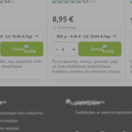
4.5
4.7
(4)
(146)
8
,95 €
JC
29
,83 €/kg
−
+
Grozā
Grozā
eklis, kas paredzēts molu
Ēsma grauzēju, kurmju, grauzēju, peļu
 atbaidīšanai.
un žurku klātbūtnes ierobežošanai.
Kaitēkļus pievilina tās intensīvā smarža.
iem
Izplatītājiem
Sadarbojies ar
www.lacnepostrek
esaiņojam jūsu sūtījumus
ta iespējas
mu iespējas