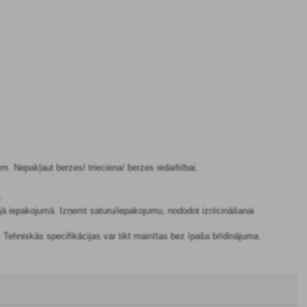
. Nepakļaut berzes/ trieciena/ berzes iedarbībai.
.
jā iepakojumā. Izņemt saturu/iepakojumu, nododot iznīcināšanai
u. Tehniskās specifikācijas var tikt mainītas bez īpaša brīdinājuma.