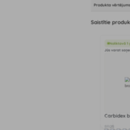
Produkta vērtējums
Saistītie produk
Noliktavā 1
Jūs varat saņem
Carbidex b
BROS