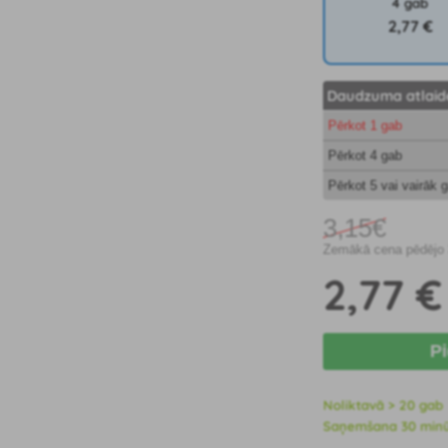
4 gab
2
,77 €
Daudzuma atlaid
Pērkot 1 gab
Pērkot 4 gab
Pērkot 5 vai vairāk 
3
,15€
Zemākā cena pēdējo 3
2
,77 €
P
Noliktavā > 20 gab
Saņemšana 30 minūšu