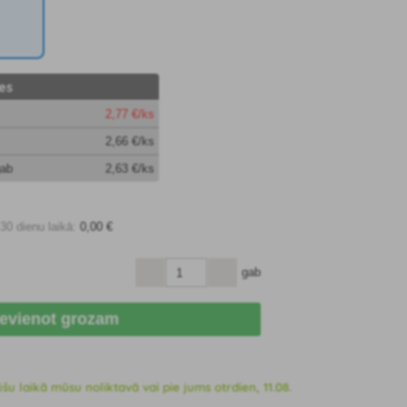
es
2
,77 €/ks
2
,66 €/ks
gab
2
,63 €/ks
0 dienu laikā:
0
,00 €
gab
ievienot grozam
 laikā mūsu noliktavā vai pie jums otrdien, 11.08.