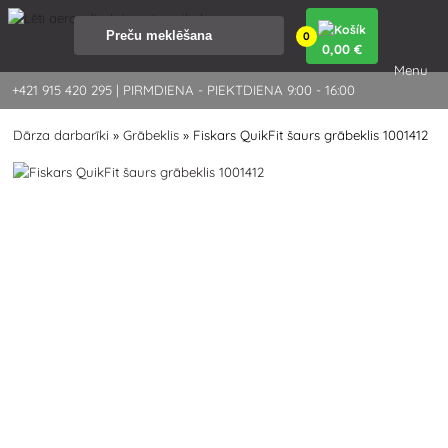
0
0
,00 €
Menu
+421 915 420 295 | PIRMDIENA - PIEKTDIENA 9:00 - 16:00
Dārza darbarīki
»
Grābeklis
»
Fiskars QuikFit šaurs grābeklis 1001412