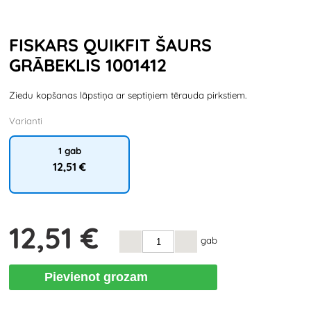
FISKARS QUIKFIT ŠAURS
GRĀBEKLIS 1001412
Ziedu kopšanas lāpstiņa ar septiņiem tērauda pirkstiem.
Varianti
1 gab
12
,51 €
12
,51 €
gab
Pievienot grozam