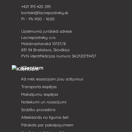
+421 915 420 295
kontakt@lacnepostreky.sk
Pr - Pk 9:00 - 16:00
Uzņēmuma juridiskā adrese:
Lacnepostreky s.r.o.
Malokrasňanská 10137/8
831 54 Bratislava, Slovākija
PVN identifikācijas numurs: SK2120731437
Klientiem
Kā mēs iesaiņojam jūsu sūtījumus
Transporta iespējas
Maksājumu iespējas
Noteikumi un nosacījumi
Sūdzību procedūra
Atteikšanās no līguma šeit
Pārskats par pakalpojumiem