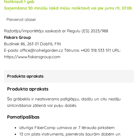
Noliktavā 1 gab
Saņemšana 30 minūšu laikā mūsu noliktavā vai pie jums rīt, 07.08.
Pievienot izlasei
Ražotājs/importētājs saskaņā ar Regulu (ES) 2023/988
Fiskars Group
Budínek 86, 263 01 Dobříš, FIN
E-pasts: office@nohelgarden.cz Tālrunis: +420 318 533 511 URL:
https://www.fiskarsgroup.com
Produkta apraksts
Produkta apraksts
Šis grābeklis ir neatsverams palīglāpju, dadžu un citu nezāļu
iznīcināšanai zālienā vai puķu dobēs.
Pamatīpašības
Izturīga FiberComp uzmava ar 7 tērauda pirkstiem
13 cm plats instruments, piemērots šaurām dobēm un