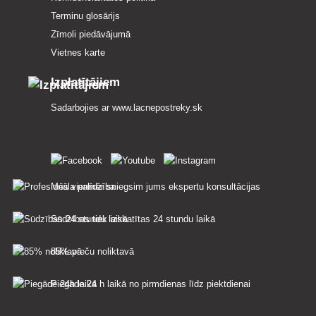
Terminu glosārijs
Zīmoli piedāvājumā
Vietnes karte
Izplatītājiem
Sadarbojies ar
www.lacnepostreky.sk
Mēs vienmēr sniegsim jums ekspertu konsultācijas
Sūdzības tiek izskatītas 24 stundu laikā
85% preču noliktavā
Piegāde 24 h laikā no pirmdienas līdz piektdienai