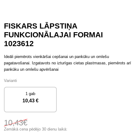
FISKARS LĀPSTIŅA
FUNKCIONĀLAJAI FORMAI
1023612
Ideāli piemērots vienkāršai cepšanai un pankūku un omlešu
pagatavošanai. Izgatavots no izturīgas cietas plastmasas, piemērots arī
pankūku un omlešu apvēršanai
Varianti
1 gab
10
,43 €
10
,43€
Zemākā cena pēdējo 30 dienu laikā: