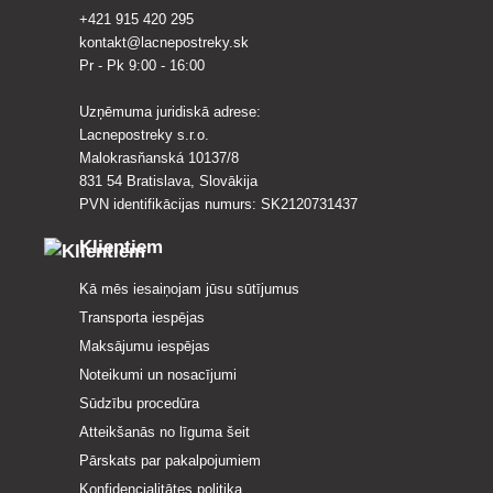
+421 915 420 295
kontakt@lacnepostreky.sk
Pr - Pk 9:00 - 16:00
Uzņēmuma juridiskā adrese:
Lacnepostreky s.r.o.
Malokrasňanská 10137/8
831 54 Bratislava, Slovākija
PVN identifikācijas numurs: SK2120731437
Klientiem
Kā mēs iesaiņojam jūsu sūtījumus
Transporta iespējas
Maksājumu iespējas
Noteikumi un nosacījumi
Sūdzību procedūra
Atteikšanās no līguma šeit
Pārskats par pakalpojumiem
Konfidencialitātes politika