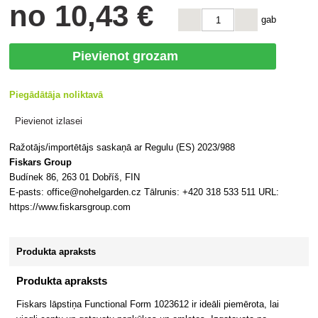
no
10
,43 €
gab
Pievienot grozam
Piegādātāja noliktavā
Pievienot izlasei
Ražotājs/importētājs saskaņā ar Regulu (ES) 2023/988
Fiskars Group
Budínek 86, 263 01 Dobříš, FIN
E-pasts: office@nohelgarden.cz Tālrunis: +420 318 533 511 URL:
https://www.fiskarsgroup.com
Produkta apraksts
Produkta apraksts
Fiskars lāpstiņa Functional Form 1023612 ir ideāli piemērota, lai