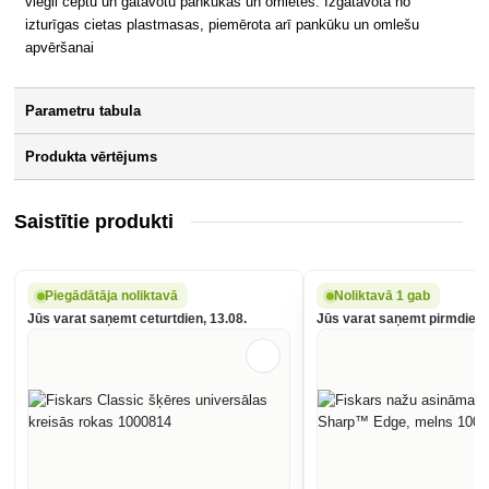
viegli ceptu un gatavotu pankūkas un omletes. Izgatavota no
izturīgas cietas plastmasas, piemērota arī pankūku un omlešu
apvēršanai
Parametru tabula
Produkta vērtējums
Saistītie produkti
Piegādātāja noliktavā
Noliktavā 1 gab
Jūs varat saņemt ceturtdien, 13.08.
Jūs varat saņemt pirmdien,