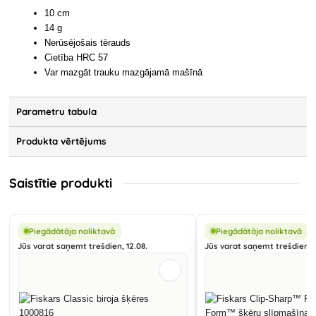
10 cm
14 g
Nerūsējošais tērauds
Cietība HRC 57
Var mazgāt trauku mazgājamā mašīnā
Parametru tabula
Produkta vērtējums
Saistītie produkti
Piegādātāja noliktavā
Piegādātāja noliktavā
Jūs varat saņemt trešdien, 12.08.
Jūs varat saņemt trešdien, 1