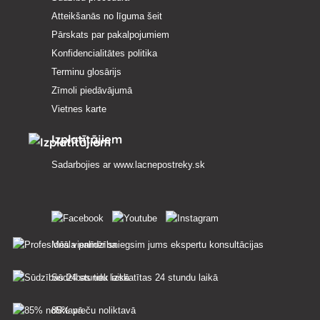
Atteikšanās no līguma šeit
Pārskats par pakalpojumiem
Konfidencialitātes politika
Terminu glosārijs
Zīmoli piedāvājumā
Vietnes karte
Izplatītājiem
Sadarbojies ar
www.lacnepostreky.sk
Mēs vienmēr sniegsim jums ekspertu konsultācijas
Sūdzības tiek izskatītas 24 stundu laikā
85% preču noliktavā