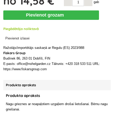
no
14
,58 €
gab
Pievienot grozam
Piegādātāja noliktavā
Pievienot izlasei
Ražotājs/importētājs saskaņā ar Regulu (ES) 2023/988
Fiskars Group
Budínek 86, 263 01 Dobříš, FIN
E-pasts: office@nohelgarden.cz Tālrunis: +420 318 533 511 URL:
https://www.fiskarsgroup.com
Produkta apraksts
Produkta apraksts
Nagu grieznes ar noapaļotiem uzgaļiem drošai lietošanai. Bērnu nagu
griešanai.