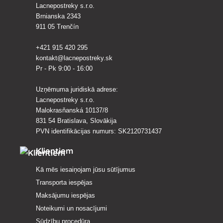
Lacnepostreky s.r.o.
Brnianska 2343
911 05 Trenčín
+421 915 420 295
kontakt@lacnepostreky.sk
Pr - Pk 9:00 - 16:00
Uzņēmuma juridiskā adrese:
Lacnepostreky s.r.o.
Malokrasňanská 10137/8
831 54 Bratislava, Slovākija
PVN identifikācijas numurs: SK2120731437
Klientiem
Kā mēs iesaiņojam jūsu sūtījumus
Transporta iespējas
Maksājumu iespējas
Noteikumi un nosacījumi
Sūdzību procedūra