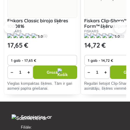
Fiskars Classic biroja šķēres
Fiskars Clip-Sharp™ 
1000816
Form™ šķēru slīpma
FISKARS
1000812
FISKARS
5.0
5.0
(1)
(1)
17
,65 €
14
,72 €
−
+
−
+
Grozā
Gr
Vieglas kompaktas šķēres. Tām ir gari
Regulāri lietojot Clip-Shar
asmeņi papīra griešanai.
asinātāju, šķēres vienmēr b
asas.
Sazinieties ar
Filiāle: