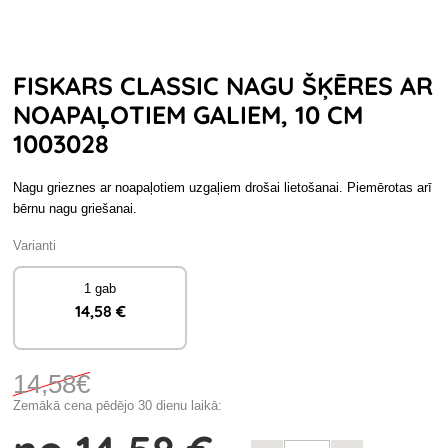
FISKARS CLASSIC NAGU ŠĶĒRES AR
NOAPAĻOTIEM GALIEM, 10 CM
1003028
Nagu grieznes ar noapaļotiem uzgaļiem drošai lietošanai. Piemērotas arī
bērnu nagu griešanai.
Varianti
1 gab
14
,58 €
14
,58€
Zemākā cena pēdējo 30 dienu laikā: