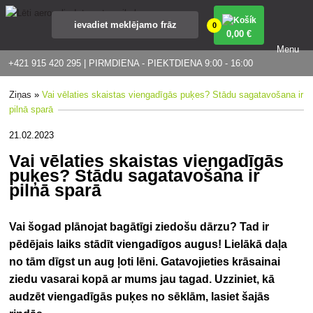
0
0
,00 €
Menu
+421 915 420 295 | PIRMDIENA - PIEKTDIENA 9:00 - 16:00
Ziņas
»
Vai vēlaties skaistas viengadīgās puķes? Stādu sagatavošana ir
pilnā sparā
21.02.2023
Vai vēlaties skaistas viengadīgās
puķes? Stādu sagatavošana ir
pilnā sparā
Vai šogad plānojat bagātīgi ziedošu dārzu? Tad ir
pēdējais laiks stādīt viengadīgos augus! Lielākā daļa
no tām dīgst un aug ļoti lēni. Gatavojieties krāsainai
ziedu vasarai kopā ar mums jau tagad. Uzziniet, kā
audzēt viengadīgās puķes no sēklām, lasiet šajās