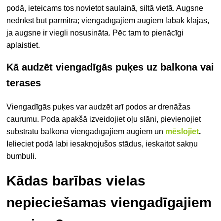
podā, ieteicams tos novietot saulainā, siltā vietā. Augsne
nedrīkst būt pārmitra; viengadīgajiem augiem labāk klājas,
ja augsne ir viegli nosusināta. Pēc tam to pienācīgi
aplaistiet.
Kā audzēt viengadīgās puķes uz balkona vai
terases
Viengadīgās puķes var audzēt arī podos ar drenāžas
caurumu. Poda apakšā izveidojiet oļu slāni, pievienojiet
substrātu balkona viengadīgajiem augiem un
mēslojiet
.
Ielieciet podā labi iesakņojušos stādus, ieskaitot sakņu
bumbuli.
Kādas barības vielas
nepieciešamas viengadīgajiem