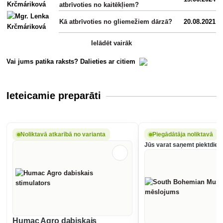
atbrīvoties no kaitēkļiem?
Kā atbrīvoties no gliemežiem dārzā?
20.08.2021
Ielādēt vairāk
Vai jums patika raksts? Dalieties ar citiem
Ieteicamie preparāti
Noliktavā atkarībā no varianta
Piegādātāja noliktavā
Jūs varat saņemt piektdien,
Humac Agro dabiskais