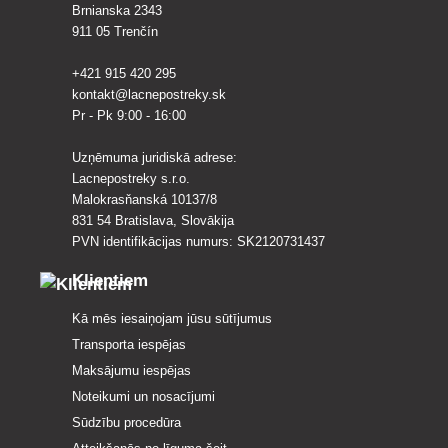
Brnianska 2343
911 05 Trenčín
+421 915 420 295
kontakt@lacnepostreky.sk
Pr - Pk 9:00 - 16:00
Uzņēmuma juridiskā adrese:
Lacnepostreky s.r.o.
Malokrasňanská 10137/8
831 54 Bratislava, Slovākija
PVN identifikācijas numurs: SK2120731437
Klientiem
Kā mēs iesaiņojam jūsu sūtījumus
Transporta iespējas
Maksājumu iespējas
Noteikumi un nosacījumi
Sūdzību procedūra