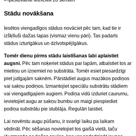
Stādu novākšana
Iesētos viengadīgos stādus novāciet pēc tam, kad tie ir
izšķīluši dažas lapas (vismaz vienu pāri). Tas padarīs
stādus izturīgākus un dzīvotspējīgākus.
Tomēr dienu pirms stādu laistīšanas labi aplaistiet
augsni.
Pēc tam noķeriet stādus par lapām, atbalstiet tos ar
mietiņu un izņemiet no substrāta. Tomēr esiet piesardzīgi
pret jutīgajām saknēm. Pārstādiet augus mazākos podiņos
vai sakņu podiņos. Izmantojiet speciālu substrātu stādiem
vai viengadīgajiem augiem. Podiņa vidū izduriet caurumu,
ievietojiet augu ar sakņu bumbu un maigi piespiediet
podiņa substrātu pie stublāja. Regulāri laistiet.
Lai novērstu augu pūšanu, ir svarīgi laiku pa laikam
vēdināt. Pēc sēšanas novietojiet tos gaišā vietā, taču