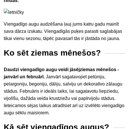
rindās.
Viengadīgo augu audzēšana ļauj jums katru gadu mainīt
sava dārza izskatu. Viengadīgās puķes parasti saglabājas
tikai vienu sezonu, tāpēc pavasarī tās ir jāstāda no jauna.
Ko sēt ziemas mēnešos?
Daudzi viengadīgo augu veidi jāsēj
ziemas mēnešos
-
janvārī un februārī.
Janvārī sagatavojiet petūniju,
pelargoniju, begoniju, dāliju, salviju un dekoratīvo zālaugu
stādus. Februāris ir ideāls laiks, lai sagatavotu liepziedu,
vijolīšu, dažāda veida krustziežu vai papīrvijoļu stādus.
Ieteicamos sējas laikus atradīsiet arī uz izvēlēto viengadīgo
augu sēklu maisiņiem.
Kā sēt viengadīgos augus?