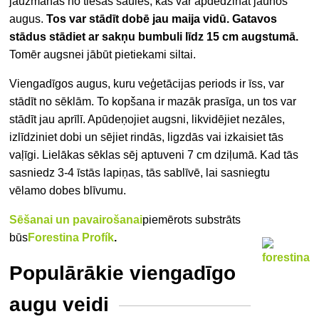
jāuzmanās no tiešas saules, kas var apdedzināt jaunos
augus.
Tos var stādīt dobē jau maija vidū. Gatavos
stādus stādiet ar sakņu bumbuli līdz 15 cm augstumā.
Tomēr augsnei jābūt pietiekami siltai.
Viengadīgos augus, kuru veģetācijas periods ir īss, var
stādīt no sēklām. To kopšana ir mazāk prasīga, un tos var
stādīt jau aprīlī. Apūdeņojiet augsni, likvidējiet nezāles,
izlīdziniet dobi un sējiet rindās, ligzdās vai izkaisiet tās
vaļīgi.
Lielākas sēklas sēj aptuveni 7 cm dziļumā. Kad tās
sasniedz 3-4 īstās lapiņas, tās sablīvē, lai sasniegtu
vēlamo dobes blīvumu.
Sēšanai un pavairošanai
piemērots substrāts
būs
Forestina Profík
.
Populārākie viengadīgo
augu veidi