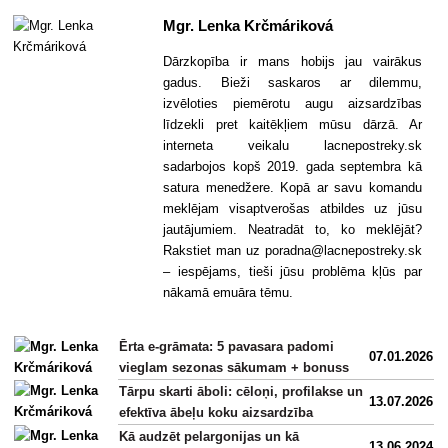
Mgr. Lenka Krčmáriková
Dārzkopība ir mans hobijs jau vairākus
gadus. Bieži saskaros ar dilemmu,
izvēloties piemērotu augu aizsardzības
līdzekli pret kaitēkļiem mūsu dārzā. Ar
interneta veikalu lacnepostreky.sk
sadarbojos kopš 2019. gada septembra kā
satura menedžere. Kopā ar savu komandu
meklējam visaptverošas atbildes uz jūsu
jautājumiem. Neatradāt to, ko meklējāt?
Rakstiet man uz poradna@lacnepostreky.sk
– iespējams, tieši jūsu problēma kļūs par
nākamā emuāra tēmu.
Ērta e-grāmata: 5 pavasara padomi
07.01.2026
vieglam sezonas sākumam + bonuss
Tārpu skarti āboli: cēloņi, profilakse un
13.07.2026
efektīva ābeļu koku aizsardzība
Kā audzēt pelargonijas un kā
13.06.2024