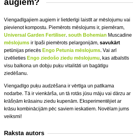
augiem?
Viengadīgajiem augiem ir lietderīgi
laistīt ar mēslojumu vai
pievienot kompostu. Piemērots mēslojums ir, piemēram,
Universal Garden Fertiliser
.
south Bohemian
Muscadine
mēslojums
ir īpaši piemērots pelargonijām,
savukārt
petūnijas priecēs
Engo Petunia mēslojums
. Vai arī
izvēlieties
Engo ziedošo ziedu mēslojumu
, kas atbalstīs
visu balkona un dobju puķu vitalitāti un bagātīgu
ziedēšanu.
Viengadīgo puķu audzēšana ir vērtīga un patīkama
nodarbe. Tā ir vienkārša, un tā rotās jūsu māju vai dārzu ar
krāšņām krāsainu ziedu kupenām. Eksperimentējiet ar
krāsu kombinācijām pēc saviem ieskatiem. Novēlam jums
veiksmi!
Raksta autors