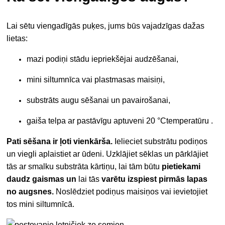
Lai sētu viengadīgās puķes, jums būs vajadzīgas dažas
lietas:
mazi podiņi stādu iepriekšējai audzēšanai,
mini siltumnīca vai plastmasas maisiņi,
substrāts augu sēšanai un pavairošanai,
gaiša telpa ar pastāvīgu aptuveni 20
°C
temperatūru
.
Pati sēšana ir
ļoti vienkārša.
Ielieciet substrātu podiņos
un viegli aplaistiet ar ūdeni. Uzklājiet sēklas un pārklājiet
tās ar smalku substrāta kārtiņu, lai tām būtu
pietiekami
daudz gaismas un
lai tās
varētu izspiest pirmās lapas
no augsnes.
Noslēdziet podiņus maisiņos vai ievietojiet
tos mini siltumnīcā.