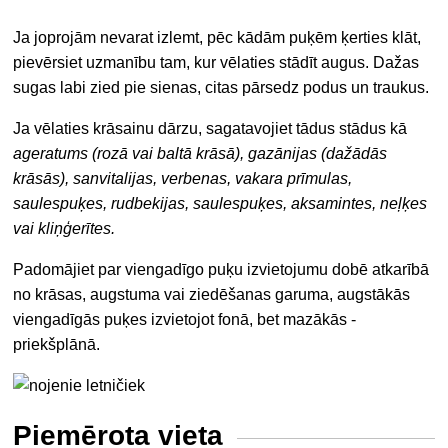
Ja joprojām nevarat izlemt, pēc kādām puķēm ķerties klāt,
pievērsiet uzmanību tam, kur vēlaties stādīt augus. Dažas
sugas labi zied pie sienas, citas pārsedz podus un traukus.
Ja vēlaties krāsainu dārzu, sagatavojiet tādus stādus kā
ageratums (rozā vai baltā krāsā), gazānijas (dažādās
krāsās), sanvitalijas, verbenas, vakara prīmulas,
saulespuķes, rudbekijas, saulespuķes, aksamintes, neļķes
vai kliņģerītes.
Padomājiet par viengadīgo puķu izvietojumu dobē atkarībā
no krāsas, augstuma vai ziedēšanas garuma, augstākās
viengadīgās puķes izvietojot fonā, bet mazākās -
priekšplānā.
Piemērota vieta