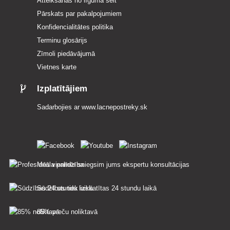
Atteikšanās no līguma šeit
Pārskats par pakalpojumiem
Konfidencialitātes politika
Terminu glosārijs
Zīmoli piedāvājumā
Vietnes karte
Izplatītājiem
Sadarbojies ar
www.lacnepostreky.sk
Mēs vienmēr sniegsim jums ekspertu konsultācijas
Sūdzības tiek izskatītas 24 stundu laikā
85% preču noliktavā