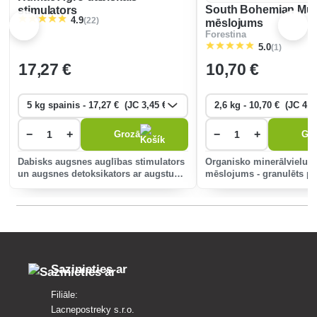
South Bohemian Mus
stimulators
(22)
4.9
mēslojums
Forestina
(1)
5.0
17
,27 €
10
,70 €
−
+
−
+
Grozā
Gr
Dabisks augsnes auglības stimulators
Organisko minerālvielu 
un augsnes detoksikators ar augstu
mēslojums - granulēts pe
aktivēto humusskābju saturu līdz 62%.
100% dabiskas izcelsmes, bez
jebkādas ķīmiskas apstrādes vai
piedevām.
Sazinieties ar
Filiāle:
Lacnepostreky s.r.o.