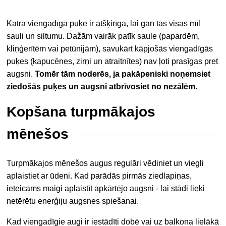
Katra viengadīgā puķe ir atšķirīga, lai gan tās visas mīl
sauli un siltumu. Dažām vairāk patīk saule (papardēm,
kliņģerītēm vai petūnijām), savukārt kāpjošās viengadīgās
puķes (kapucēnes, zirņi un atraitnītes) nav ļoti prasīgas pret
augsni.
Tomēr tām noderēs, ja pakāpeniski noņemsiet
ziedošās puķes un augsni atbrīvosiet no nezālēm.
Kopšana turpmākajos
mēnešos
Turpmākajos mēnešos augus regulāri vēdiniet un viegli
aplaistiet ar ūdeni. Kad parādās pirmās ziedlapiņas,
ieteicams maigi aplaistīt apkārtējo augsni - lai stādi lieki
netērētu enerģiju augsnes spiešanai.
Kad viengadīgie augi ir iestādīti dobē vai uz balkona lielākā