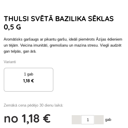
THULSI SVĒTĀ BAZILIKA SĒKLAS
0,5 G
Aromātisks garšaugs ar pikantu garšu, ideāli piemērots Āzijas ēdieniem
un tējām. Veicina imunitāti, gremošanu un mazina stresu. Viegli audzēt
gan telpās, gan ārā.
Varianti
1 gab
1
,18 €
Zemākā cena pēdējo 30 dienu laikā:
no
1
,18 €
gab