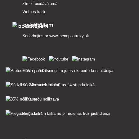
Zīmoli piedāvājumā
Vietnes karte
Izplatītājiem
Sadarbojies ar
www.lacnepostreky.sk
Mēs vienmēr sniegsim jums ekspertu konsultācijas
Sūdzības tiek izskatītas 24 stundu laikā
85% preču noliktavā
Piegāde 24 h laikā no pirmdienas līdz piektdienai