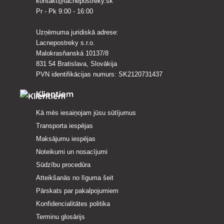
kontakt@lacnepostreky.sk
Pr - Pk 9:00 - 16:00
Uzņēmuma juridiskā adrese:
Lacnepostreky s.r.o.
Malokrasňanská 10137/8
831 54 Bratislava, Slovākija
PVN identifikācijas numurs: SK2120731437
Klientiem
Kā mēs iesaiņojam jūsu sūtījumus
Transporta iespējas
Maksājumu iespējas
Noteikumi un nosacījumi
Sūdzību procedūra
Atteikšanās no līguma šeit
Pārskats par pakalpojumiem
Konfidencialitātes politika
Terminu glosārijs