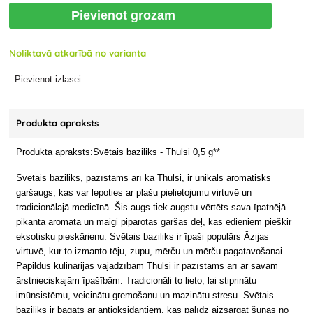
Pievienot grozam
Noliktavā atkarībā no varianta
Pievienot izlasei
Produkta apraksts
Produkta apraksts:Svētais baziliks - Thulsi 0,5 g**
Svētais baziliks, pazīstams arī kā Thulsi, ir unikāls aromātisks
garšaugs, kas var lepoties ar plašu pielietojumu virtuvē un
tradicionālajā medicīnā. Šis augs tiek augstu vērtēts sava īpatnējā
pikantā aromāta un maigi piparotas garšas dēļ, kas ēdieniem piešķir
eksotisku pieskārienu. Svētais baziliks ir īpaši populārs Āzijas
virtuvē, kur to izmanto tēju, zupu, mērču un mērču pagatavošanai.
Papildus kulinārijas vajadzībām Thulsi ir pazīstams arī ar savām
ārstnieciskajām īpašībām. Tradicionāli to lieto, lai stiprinātu
imūnsistēmu, veicinātu gremošanu un mazinātu stresu. Svētais
baziliks ir bagāts ar antioksidantiem, kas palīdz aizsargāt šūnas no