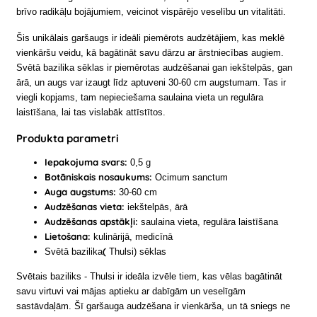
brīvo radikāļu bojājumiem, veicinot vispārējo veselību un vitalitāti.
Šis unikālais garšaugs ir ideāli piemērots audzētājiem, kas meklē
vienkāršu veidu, kā bagātināt savu dārzu ar ārstniecības augiem.
Svētā bazilika sēklas ir piemērotas audzēšanai gan iekštelpās, gan
ārā, un augs var izaugt līdz aptuveni 30-60 cm augstumam. Tas ir
viegli kopjams, tam nepieciešama saulaina vieta un regulāra
laistīšana, lai tas vislabāk attīstītos.
Produkta parametri
Iepakojuma svars:
0,5 g
Botāniskais nosaukums:
Ocimum sanctum
Auga augstums:
30-60 cm
Audzēšanas vieta:
iekštelpās, ārā
Audzēšanas apstākļi:
saulaina vieta, regulāra laistīšana
Lietošana:
kulinārijā, medicīnā
(
Svētā bazilika
Thulsi) sēklas
Svētais baziliks - Thulsi ir ideāla izvēle tiem, kas vēlas bagātināt
savu virtuvi vai mājas aptieku ar dabīgām un veselīgām
sastāvdaļām. Šī garšauga audzēšana ir vienkārša, un tā sniegs ne