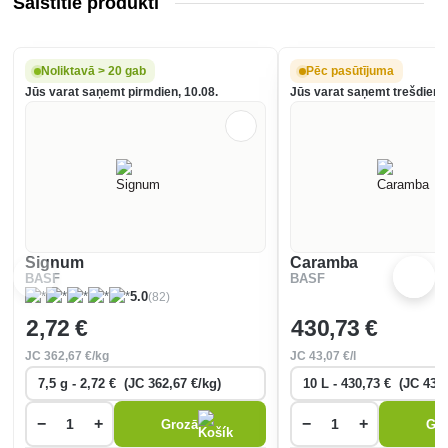
Saistītie produkti
Noliktavā > 20 gab
Pēc pasūtījuma
Jūs varat saņemt pirmdien, 10.08.
Jūs varat saņemt trešdien, 
Signum
Caramba
BASF
BASF
(82)
5.0
2
,72 €
430
,73 €
JC
362
,67 €/kg
JC
43
,07 €/l
−
+
−
+
Grozā
Gr