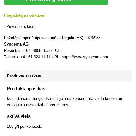
Piegādātāja noliktavā
Pievienot izlasei
Ražotājs/importētājs saskaņā ar Regulu (ES) 2023/988
Syngenta AG
Rosentalstr. 67, 4058 Basel, CHE
Tālrunis: +41 61 323 11 11 URL: https://www.syngenta.com
Produkta apraksts
Produkta īpašības
Izsmidzināms fungicīds emulģējama koncentrāta veidā kodolu un
vīnogulāju aizsardzībai pret miltrasu.
aktīvā viela
100 g/l penkonazola