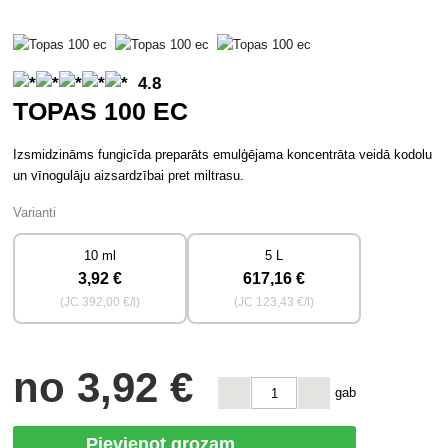
4.8
TOPAS 100 EC
Izsmidzināms fungicīda preparāts emulģējama koncentrāta veidā kodolu
un vīnogulāju aizsardzībai pret miltrasu.
Varianti
10 ml
5 L
3
,92 €
617
,16 €
(JC
392
,00 €/l)
(JC
123
,43 €/l)
no
3
,92 €
gab
Pievienot grozam