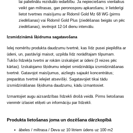
lai palielinātu reziduālo iedarbību. Ja nepieciešams vienlaikus
veikt gan miltrasas, gan peronosporu apkarošanu, ir lietderīgi
lietot tvertnes maisījumu ar Ridomil Gold Mz 68 WG (pirms
ziedēšanas) vai Ridomil Gold Plus (ziedēšanas beigās un pēc
ziedēšanas), ievērojot 12-14 dienu intervālu.
Izsmidzināmā šķidruma sagatavošana
Ielej nomērītu produkta daudzumu tvertnē, kas līdz pusei piepildīta ar
ūdeni, un, pastāvīgi maisot, uzpilda līdz norādītajam tilpumam.
Tukšo līdzekļa tvertni ar rokām izskalojiet ar ūdeni (3 reizes pēc
kārtas). Izskalojamo šķidrumu ielejiet smidzinātāja izsmidzināšanas
tvertnē. Gatavojot maisījumus, aizliegts sajaukt koncentrātus;
preparātus tvertnē ielejiet atsevišķi. Sagatavojiet tikai tādu
izsmidzināšanas šķidruma daudzumu, kādu izmantosiet.
Izmantojiet augu aizsardzības līdzekli drošā veidā. Pirms lietošanas
vienmēr izlasiet etiķeti un informāciju par līdzekli.
Produkta lietošanas joma un dozēšana dārzkopībā
ābeles / miltrasa / Deva uz 10 litriem ūdens uz 100 m2