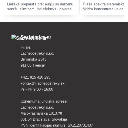
Lielisks preparāts pret augļu un dārzeņu
Plaša spektra sistēmisks f
sēnīšu slimībām, ļoti efektīvs universāls
šķidra koncentrāta veidā at
fungicīds kauleņu augļiem.
ūdeni ziemas kviešu un mi
aizsardzībai pret lapu un v
slimībām un rapša sēnīšu
Sazinieties ar
Filiāle:
Lacnepostreky s.r.o.
Brnianska 2343
911 05 Trenčín
+421 915 420 295
kontakt@lacnepostreky.sk
Pr - Pk 9:00 - 16:00
Uzņēmuma juridiskā adrese:
Lacnepostreky s.r.o.
Malokrasňanská 10137/8
831 54 Bratislava, Slovākija
PVN identifikācijas numurs: SK2120731437