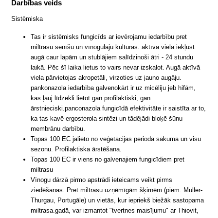
Darbības veids
Sistēmiska
Tas ir sistēmisks fungicīds ar ievērojamu iedarbību pret
miltrasu sēnīšu un vīnogulāju kultūrās. aktīvā viela iekļūst
augā caur lapām un stublājiem salīdzinoši ātri - 24 stundu
laikā. Pēc šī laika lietus to vairs nevar izskalot. Augā aktīvā
viela pārvietojas akropetāli, virzoties uz jauno augāju.
pankonazola iedarbība galvenokārt ir uz micēliju jeb hifām,
kas ļauj līdzekli lietot gan profilaktiski, gan
ārstnieciski.panconazola fungicīdā efektivitāte ir saistīta ar to,
ka tas kavē ergosterola sintēzi un tādējādi bloķē šūnu
membrānu darbību.
Topas 100 EC jālieto no veģetācijas perioda sākuma un visu
sezonu. Profilaktiska ārstēšana.
Topas 100 EC ir viens no galvenajiem fungicīdiem pret
miltrasu
Vīnogu dārzā pirmo apstrādi ieteicams veikt pirms
ziedēšanas. Pret miltrasu uzņēmīgām šķirnēm (piem. Muller-
Thurgau, Portugāle) un vietās, kur iepriekš biežāk sastopama
miltrasa.gadā, var izmantot "tvertnes maisījumu" ar Thiovit,