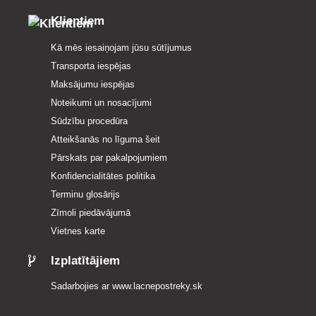
Klientiem
Kā mēs iesaiņojam jūsu sūtījumus
Transporta iespējas
Maksājumu iespējas
Noteikumi un nosacījumi
Sūdzību procedūra
Atteikšanās no līguma šeit
Pārskats par pakalpojumiem
Konfidencialitātes politika
Terminu glosārijs
Zīmoli piedāvājumā
Vietnes karte
Izplatītājiem
Sadarbojies ar
www.lacnepostreky.sk