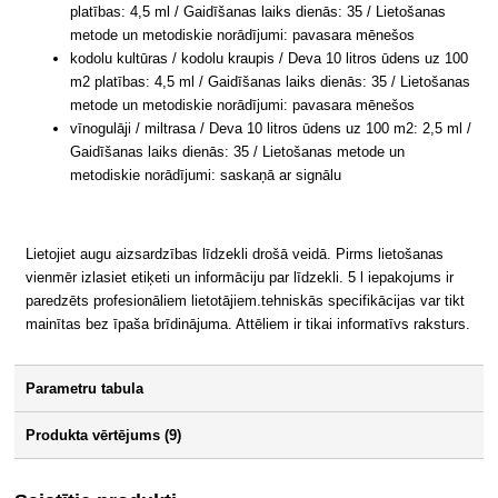
platības: 4,5 ml / Gaidīšanas laiks dienās: 35 / Lietošanas
metode un metodiskie norādījumi: pavasara mēnešos
kodolu kultūras / kodolu kraupis / Deva 10 litros ūdens uz 100
m2 platības: 4,5 ml / Gaidīšanas laiks dienās: 35 / Lietošanas
metode un metodiskie norādījumi: pavasara mēnešos
vīnogulāji / miltrasa / Deva 10 litros ūdens uz 100 m2: 2,5 ml /
Gaidīšanas laiks dienās: 35 / Lietošanas metode un
metodiskie norādījumi: saskaņā ar signālu
Lietojiet augu aizsardzības līdzekli drošā veidā. Pirms lietošanas
vienmēr izlasiet etiķeti un informāciju par līdzekli. 5 l iepakojums ir
paredzēts profesionāliem lietotājiem.tehniskās specifikācijas var tikt
mainītas bez īpaša brīdinājuma. Attēliem ir tikai informatīvs raksturs.
Parametru tabula
Produkta vērtējums (9)