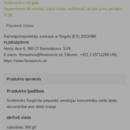
Noliktavā > 20 gab
Saņemšana 30 minūšu laikā mūsu noliktavā vai pie jums otrdien,
11.08.
Pievienot izlasei
Ražotājs/importētājs saskaņā ar Regulu (ES) 2023/988
FLORASERVIS
Horny dvor 6, 900 27 Bernolakovo, SVK
E-pasts: floraservis@floraservis.sk Tālrunis: +421 2 43712289 URL:
https://www.floraservis.sk
Produkta apraksts
Produkta īpašības
Sistēmisks fungicīda preparāts emulsijas koncentrāta veidā ābeļu
aizsardzībai pret ābeļu kraupi.
aktīvā viela
ciprodinils 300 g/l