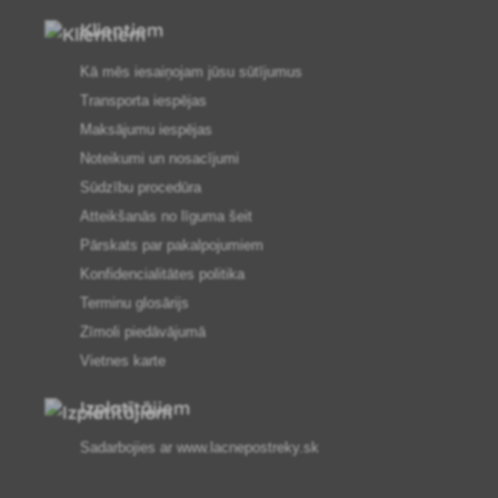
Klientiem
Kā mēs iesaiņojam jūsu sūtījumus
Transporta iespējas
Maksājumu iespējas
Noteikumi un nosacījumi
Sūdzību procedūra
Atteikšanās no līguma šeit
Pārskats par pakalpojumiem
Konfidencialitātes politika
Terminu glosārijs
Zīmoli piedāvājumā
Vietnes karte
Izplatītājiem
Sadarbojies ar
www.lacnepostreky.sk