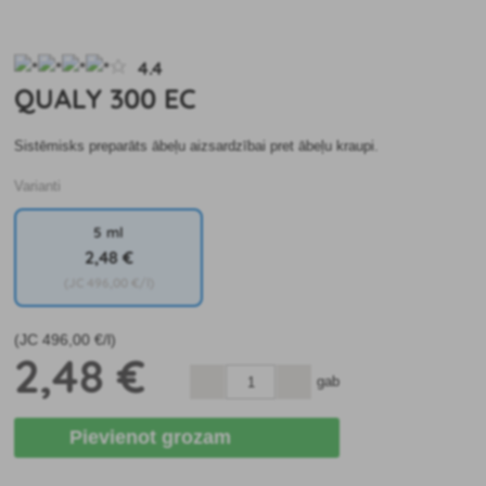
4.4
QUALY 300 EC
Sistēmisks preparāts ābeļu aizsardzībai pret ābeļu kraupi.
Varianti
5 ml
2
,48 €
(JC
496
,00 €/l)
(JC
496
,00 €/l)
2
,48 €
gab
Pievienot grozam