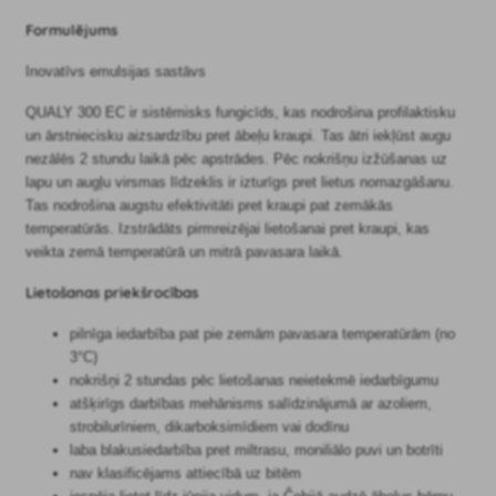
Formulējums
Inovatīvs emulsijas sastāvs
QUALY 300 EC ir sistēmisks fungicīds, kas nodrošina profilaktisku
un ārstniecisku aizsardzību pret ābeļu kraupi. Tas ātri iekļūst augu
nezālēs 2 stundu laikā pēc apstrādes. Pēc nokrišņu izžūšanas uz
lapu un augļu virsmas līdzeklis ir izturīgs pret lietus nomazgāšanu.
Tas nodrošina augstu efektivitāti pret kraupi pat zemākās
temperatūrās. Izstrādāts pirmreizējai lietošanai pret kraupi, kas
veikta zemā temperatūrā un mitrā pavasara laikā.
Lietošanas priekšrocības
pilnīga iedarbība pat pie zemām pavasara temperatūrām (no
3°C)
nokrišņi 2 stundas pēc lietošanas neietekmē iedarbīgumu
atšķirīgs darbības mehānisms salīdzinājumā ar azoliem,
strobilurīniem, dikarboksimīdiem vai dodīnu
laba blakusiedarbība pret miltrasu, moniliālo puvi un botrīti
nav klasificējams attiecībā uz bitēm