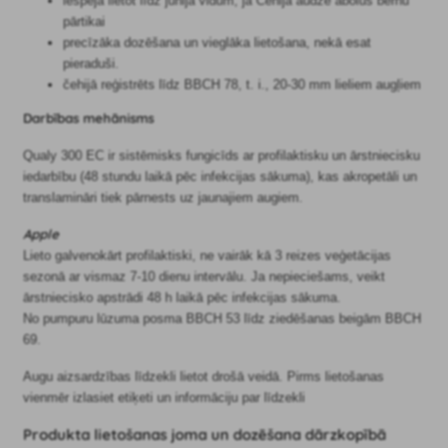
iespēja lietot līdz jūnija vidum, ja Čehijā audzē ābolus bērnu
pārtikai
precīzāka dozēšana un vieglāka lietošana, nekā esat
pieraduši.
čehijā reģistrēts līdz BBCH 78, t. i., 20-30 mm lieliem augļiem
Darbības mehānisms
Qualy 300 EC ir sistēmisks fungicīds ar profilaktisku un ārstniecisku
iedarbību (48 stundu laikā pēc infekcijas sākuma), kas akropetāli un
translamināri tiek pārnests uz jaunajiem augiem.
Apple
Lieto galvenokārt profilaktiski, ne vairāk kā 3 reizes veģetācijas
sezonā ar vismaz 7-10 dienu intervālu. Ja nepieciešams, veikt
ārstniecisko apstrādi 48 h laikā pēc infekcijas sākuma.
No pumpuru lūzuma posma BBCH 53 līdz ziedēšanas beigām BBCH
69.
Augu aizsardzības līdzekli lietot drošā veidā. Pirms lietošanas
vienmēr izlasiet etiķeti un informāciju par līdzekli
Produkta lietošanas joma un dozēšana dārzkopībā