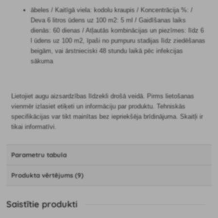
ābeles / Kaitīgā viela: kodolu kraupis / Koncentrācija %: /
Deva 6 litros ūdens uz 100 m2: 5 ml / Gaidīšanas laiks
dienās: 60 dienas / Atļautās kombinācijas un piezīmes: līdz 6
l ūdens uz 100 m2, īpaši no pumpuru stadijas līdz ziedēšanas
beigām, vai ārstnieciski 48 stundu laikā pēc infekcijas
sākuma
Lietojiet augu aizsardzības līdzekli drošā veidā. Pirms lietošanas
vienmēr izlasiet etiķeti un informāciju par produktu. Tehniskās
specifikācijas var tikt mainītas bez iepriekšēja brīdinājuma. Skaitļi ir
tikai informatīvi.
Parametru tabula
Produkta vērtējums (9)
Saistītie produkti