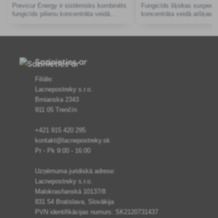
Previcur Energy ir sistēmisks kombinēts
Fungicīds šķidras suspens
fungicīds pilienu koncentrāta veidā
koncentrāta veidā atšķaidīš
atšķaidīšanai ar ūdeni ar profilaktisku un
paredzēts kviešu, miežu, 
ārstniecisku (ārstniecisku) iedarbību, kas
saulespuķu aizsardzībai pr
paredzēts dārzeņu, dek
slimībām.
Sazinieties ar
Filiāle:
Lacnepostreky s.r.o.
Brnianska 2343
911 05 Trenčín
+421 915 420 295
kontakt@lacnepostreky.sk
Pr - Pk 9:00 - 16:00
Uzņēmuma juridiskā adrese:
Lacnepostreky s.r.o.
Malokrasňanská 10137/8
831 54 Bratislava, Slovākija
PVN identifikācijas numurs: SK2120731437