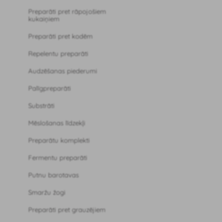
Preparāti pret rāpojošiem
kukaiņiem
Preparāti pret kodēm
Repelentu preparāti
Audzēšanas piederumi
Palīgpreparāti
Substrāti
Mēslošanas līdzekļi
Preparātu komplekti
Fermentu preparāti
Putnu barotavas
Smaržu žogi
Preparāti pret grauzējiem