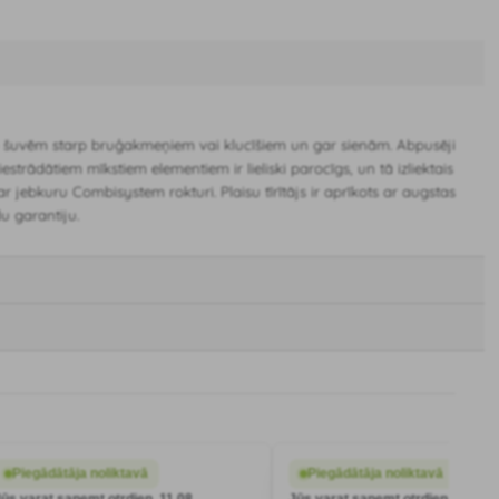
 šuvēm starp bruģakmeņiem vai klucīšiem un gar sienām. Abpusēji
strādātiem mīkstiem elementiem ir lieliski parocīgs, un tā izliektais
r jebkuru Combisystem rokturi. Plaisu tīrītājs ir aprīkots ar augstas
 garantiju.
Piegādātāja noliktavā
Piegādātāja noliktavā