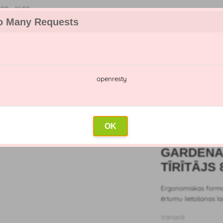
00 - 16:00
o Many Requests
openresty
u katalogs
Smidzināšanas kalendārs
Vairumtirdzniecība
 dārza darbarīki
»
Gardena kombisistēmas spraugu tīrītājs 8927-20
OK
GARDENA
TĪRĪTĀJS 
Ergonomiskas formas
ērtumu lietošanas la
Varianti