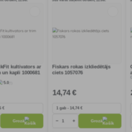
t otrdien, 11.08.
Jūs varat saņemt otrdien, 11.08.
kFit kultivators ar
Fiskars rokas izkliedētājs
m un kapli 1000681
ciets 1057076
(1)
5.0
14
,74 €
−
+
Grozā
Grozā