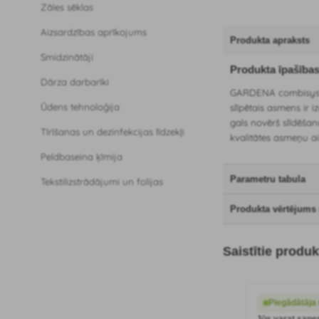
Zāles sēklas
Aizsardzības aprīkojums
Produkta apraksts
Smidzinātāji
Produkta īpašība
Dārza darbarīki
GARDENA combisystem
Ūdens tehnoloģija
slīpētais asmens ir 
gals novērš slīdēšan
Tīrīšanas un dezinfekcijas līdzekļi
kvalitātes asmeņu a
Peldbaseina ķīmija
Parametru tabula
Tekstilizstrādājumi un folijas
Produkta vērtējums 
Saistītie produk
Piegādātāja 