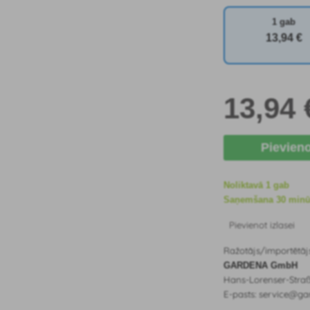
1 gab
13
,94 €
13
,94 
Pievien
Noliktavā 1 gab
Saņemšana 30 minūšu
Pievienot izlasei
Ražotājs/importētāj
GARDENA GmbH
Hans-Lorenser-Stra
E-pasts: service@ga