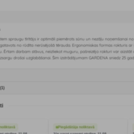
s
 spraugu tīrītājs ir optimāli piemērots sūnu un nezāļu noņemšanai no
izgatavots no rūdīta nerūsējošā tērauda. Ergonomiskas formas rokturis ar ie
u. Ērtam darbam stāvus, neizliekot muguru, pašreizējo rokturi var aizstāt a
izsargu drošai uzglabāšanai. Šim izstrādājumam GARDENA sniedz 25 gadu
(1)
ti
noliktavā
Piegādātāja noliktavā