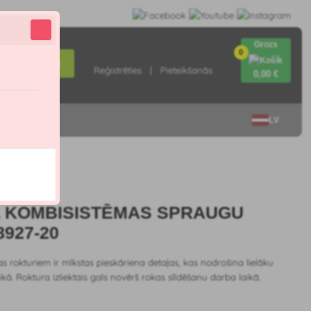
Grozs
0
Meklēšana
Reģistrēties
Pieteikšanās
0
,00 €
Sazinieties ar
LV
5.0
 KOMBISISTĒMAS SPRAUGU
8927-20
 rokturiem ir mīkstas pieskāriena detaļas, kas nodrošina lielāku
ikā. Roktura izliektais gals novērš rokas slīdēšanu darba laikā.