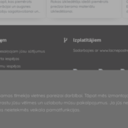
kapli, kas piemērots
Rokas izkliedētājs ideāli piemērots
erācijai un augsnes
precīzai beramo materiālu
dobju sagatavošanai un
izkliedēšanai.
are ir izgatavota no
iem
Izplatītājiem
Sadarbojies ar
www.lacnepostr
esaiņojam jūsu sūtījumus
ta iespējas
mu iespējas
mi un nosacījumi
 procedūra
nās no līguma šeit
iešamas tīmekļa vietnes pareizai darbībai. Tāpat mēs izmanto
s par pakalpojumiem
prastu jūsu vēlmes un uzlabotu mūsu pakalpojumus. Ja jūs ne
ialitātes politika
ums neietekmēs veikala pamatfunkcijas.
glosārijs
piedāvājumā
karte