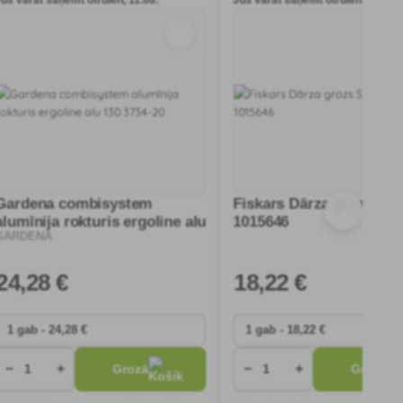
Jūs varat saņemt otrdien, 11.08.
Jūs varat saņemt otrdien, 11.08.
Gardena combisystem
Fiskars Dārza grozs Soli
alumīnija rokturis ergoline alu
1015646
GARDENA
130 3734-20
24
,28 €
18
,22 €
−
+
−
+
Grozā
Grozā