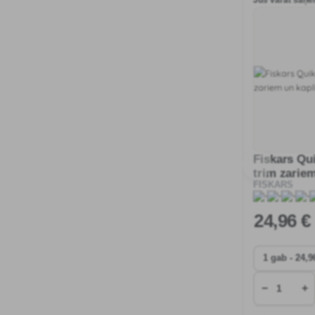
Jūs varat saņem
Fiskars Qui
trim zarie
FISKARS
24
,96 €
−
+