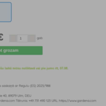
€
gab
ot grozam
 laikā mūsu noliktavā vai pie jums rīt, 07.08.
s saskaņā ar Regulu (ES) 2023/988
ße 40, 89079 Ulm, DEU
rdena.com Tālrunis: +49 731 490 123 URL: https://www.gardena.com