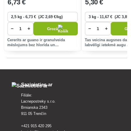
6
,73 €
5
,30 €
−
+
−
+
Grozā
Gr
Cererīts ar guano ir granulveida
Tas veicina augsnes dabi
mēslojums bez hlorīda un
labvēlīgi ietekmē augu 
mikroelementiem, kas paredzēts augļu
attīstību un saglabā aug
koku barošanai.
stiprina augu izturību pr
sēnīšu invāziju, iznīcina 
Sazinieties ar
Filiāle:
Lacnepostreky s.r.o.
Brnianska 2343
911 05 Trenčín
+421 915 420 295