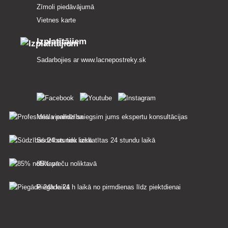
Zīmoli piedāvājumā
Vietnes karte
Izplatītājiem
Sadarbojies ar
www.lacnepostreky.sk
Mēs vienmēr sniegsim jums ekspertu konsultācijas
Sūdzības tiek izskatītas 24 stundu laikā
85% preču noliktavā
Piegāde 24 h laikā no pirmdienas līdz piektdienai