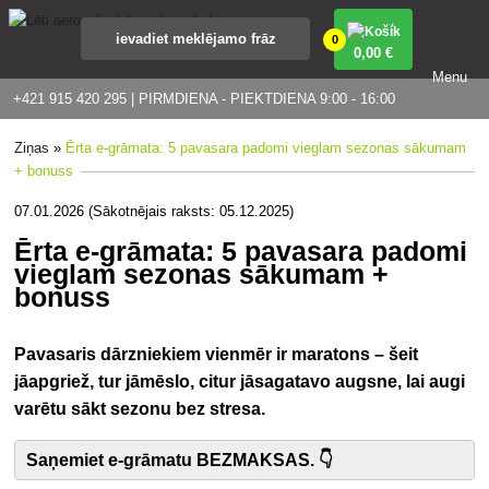
0
0
,00 €
Menu
+421 915 420 295 | PIRMDIENA - PIEKTDIENA 9:00 - 16:00
Ziņas
»
Ērta e-grāmata: 5 pavasara padomi vieglam sezonas sākumam
+ bonuss
07.01.2026 (Sākotnējais raksts: 05.12.2025)
Ērta e-grāmata: 5 pavasara padomi
vieglam sezonas sākumam +
bonuss
Pavasaris dārzniekiem vienmēr ir maratons – šeit
jāapgriež, tur jāmēslo, citur jāsagatavo augsne, lai augi
varētu sākt sezonu bez stresa.
Saņemiet e-grāmatu BEZMAKSAS. 👇