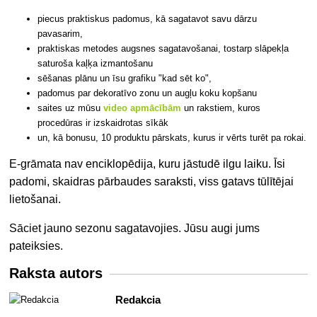
piecus praktiskus padomus, kā sagatavot savu dārzu
pavasarim,
praktiskas metodes augsnes sagatavošanai, tostarp slāpekļa
saturoša kaļķa izmantošanu
sēšanas plānu un īsu grafiku "kad sēt ko",
padomus par dekoratīvo zonu un augļu koku kopšanu
saites uz mūsu
v
ideo apmācībām
un rakstiem, kuros
procedūras ir izskaidrotas sīkāk
un, kā bonusu, 10 produktu pārskats, kurus ir vērts turēt pa rokai.
E-grāmata nav enciklopēdija, kuru jāstudē ilgu laiku. Īsi
padomi, skaidras pārbaudes saraksti, viss gatavs tūlītējai
lietošanai.
Sāciet jauno sezonu sagatavojies. Jūsu augi jums
pateiksies.
Raksta autors
Redakcia