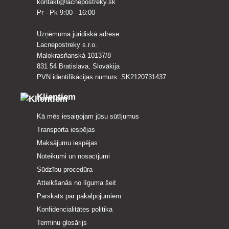
kontakt@lacnepostreky.sk
Pr - Pk 9:00 - 16:00
Uzņēmuma juridiskā adrese:
Lacnepostreky s.r.o.
Malokrasňanská 10137/8
831 54 Bratislava, Slovākija
PVN identifikācijas numurs: SK2120731437
Klientiem
Kā mēs iesaiņojam jūsu sūtījumus
Transporta iespējas
Maksājumu iespējas
Noteikumi un nosacījumi
Sūdzību procedūra
Atteikšanās no līguma šeit
Pārskats par pakalpojumiem
Konfidencialitātes politika
Terminu glosārijs