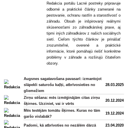
Redakcia portálu Lacné postreky pripravuje
odborné a praktické články zamerané na
pestovanie, ochranu rastlín a starostlivosť o
záhradu. Obsah je inšpirovaný reálnymi
skúsenosťami zo záhradkárskej praxe, aj
tipmi iných záhradkárov z našich sociálnych
sietí. Cieľom týchto článkov je prinášať
zrozumiteľné, overené a praktické
informácie, ktoré pomáhajú riešiť konkrétne
problémy v záhrade a rozširujú čitateľom
obzory.
Augsnes sagatavošana pavasarī: izmantojot
slāpekli saturošu kaļķi, atbrīvosieties no
28.03.2025
gliemežiem
Zirņu sēšana: mēs izmēģinājām citas zirņu
20.12.2024
šķirnes. Uzziniet, vai ir vērts
Mēs testējām tomātu šķirnes. Kuras no tām
19.12.2024
garšo vislabāk?
Padomi, kā atbrīvoties no nezālēm dārzā
23.04.2020