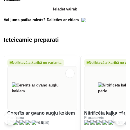
Ielādēt vairāk
Vai jums patika raksts? Dalieties ar citiem
Ieteicamie preparāti
Noliktavā atkarībā no varianta
Noliktavā atkarībā no va
Cererīts ar gvano augļu kokiem
Nitrificēta kaļķa pērle
Forestina
Floraservis
(10)
(51)
4.8
5.0