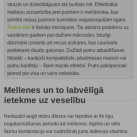
strazdi un dziedātājputni tās burtiski mīl. Efektīvākā
melleņu aizsardzība pret putniem ir mehāniska, kas
pilnībā neļauj putniem tuvināties nogatavojušām ogām.
Putnu tīkli
ir lielisks risinājums. Tie atrisina problēmu uz
vairākiem gadiem par dažiem mārciņām. Izturīgi
dārznieki izmanto arī vecas aizkares, kas caurlaida
pietiekami daudz gaismas. Dažādi putnu atbaidīšanas
līdzekļi – karājoši kompaktdiski, plastmasas maisiņi vai
putnu baidītāji – šķiet mazāk efektīvi. Putni pakāpeniski
pierod pie visa un vairs nebaidās.
Mellenes un to labvēlīgā
ietekme uz veselību
Nedaudzi augļi mūsu dārzos var lepoties ar tik ilgu
nogatavināšanas periodu kā mellenes. Agrīno un vēlo
šķirņu kombinācija var nodrošināt jums ikdienas vitamīnu