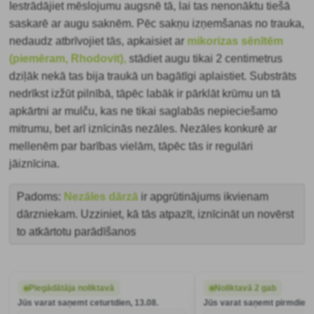
Iestrādājiet mēslojumu augsnē tā, lai tas nenonāktu tiešā
saskarē ar augu saknēm. Pēc sakņu izņemšanas no trauka,
nedaudz atbrīvojiet tās, apkaisiet ar
mikorizas sēnītēm
(piemēram, Rhodovit),
stādiet augu tikai 2 centimetrus
dziļāk nekā tas bija traukā un bagātīgi aplaistiet. Substrāts
nedrīkst izžūt pilnībā, tāpēc labāk ir pārklāt krūmu un tā
apkārtni ar mulču, kas ne tikai saglabās nepieciešamo
mitrumu, bet arī iznīcinās nezāles. Nezāles konkurē ar
mellenēm par barības vielām, tāpēc tās ir regulāri
jāiznīcina.
Padoms:
Nezāles dārzā
ir apgrūtinājums ikvienam
dārzniekam. Uzziniet, kā tās atpazīt, iznīcināt un novērst
to atkārtotu parādīšanos
Piegādātāja noliktavā
Noliktavā 2 gab
Jūs varat saņemt ceturtdien, 13.08.
Jūs varat saņemt pirmdien,