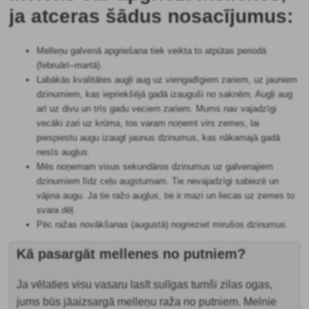
ja atceras šādus nosacījumus:
Melleņu galvenā apgriešana tiek veikta to atpūtas periodā
(februārī–martā).
Labākās kvalitātes augļi aug uz viengadīgiem zariem, uz jauniem
dzinumiem, kas iepriekšējā gadā izauguši no saknēm. Augļi aug
arī uz divu un trīs gadu veciem zariem. Mums nav vajadzīgi
vecāki zari uz krūma, tos varam noņemt virs zemes, lai
piespiestu augu izaugt jaunus dzinumus, kas nākamajā gadā
nesīs augļus.
Mēs noņemam visus sekundāros dzinumus uz galvenajiem
dzinumiem līdz ceļu augstumam. Tie nevajadzīgi sabiezē un
vājina augu. Ja tie ražo augļus, tie ir mazi un liecas uz zemes to
svara dēļ.
Pēc ražas novākšanas (augustā) nogrieziet mirušos dzinumus.
Kā pasargāt mellenes no putniem?
Ja vēlaties visu vasaru lasīt sulīgas tumši zilas ogas,
jums būs jāaizsargā melleņu raža no putniem. Melnie