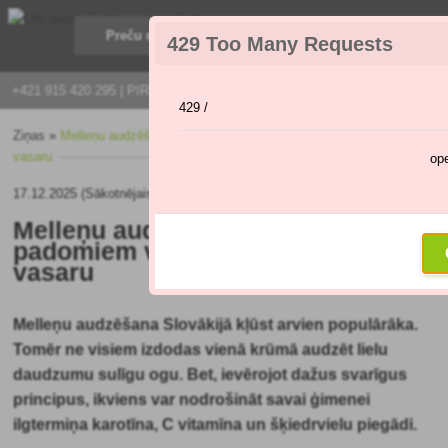
429 Too Many Requests
+421 915 420 295 | PIRMDIENA - PIEKTDIENA 9:00 - 16:00
429 /
Ziņas
»
Melleņu audzēšana: ar šiem padomiem varēsiet tās vākt visu
vasaru
op
17.12.2025 (Sākotnējais raksts: 02.02.2024)
Melleņu audzēšana: ar šiem
padomiem varēsiet tās vākt visu
vasaru
Melleņu audzēšana Slovākijā kļūst arvien populārāka.
Tomēr ne visiem izdodas vienā krūmā audzēt lielu
daudzumu sulīgu ogu. Bet, ievērojot dažus svarīgus
principus, ikviens var nodrošināt savai ģimenei
ilgtermiņa karotīna, C vitamīna un šķiedrvielu piegādi.