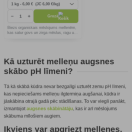
−
+
Grozā
Biezs organiskais mēslojums mellenēm,
kas satur govs un zirga mēslus, ragu un
dabīgo gvano.
Kā uzturēt melleņu augsnes
skābo pH līmeni?
Tā kā skābā kūdra nevar bezgalīgi uzturēt zemu pH līmeni,
kas nepieciešams melleņu ilgtermiņa augšanai, kūdra ir
jāskābina otrajā gadā pēc stādīšanas. To var viegli panākt,
izmantojot
augsnes skābinātāju
, kas ir arī mēslojums
skābuma mīlošiem augiem.
Ikviens var apgriezt mellenes,