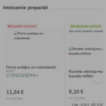
Ieteicamie preparāti
Pagaidām izpārdots
Piegādātāja noliktavā
Jūs varat saņemt ceturtdien
Floria azālijas un rododendri
AGRO
Rosteto mēslojums a
(1)
5.0
bazalta miltiem
5
,10 €
11
,34 €
JC
5
,10 €/kg
JC
4
,54 €/kg