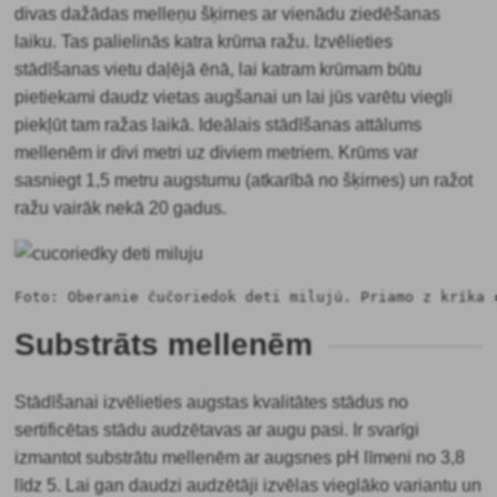
divas dažādas melleņu šķirnes ar vienādu ziedēšanas
laiku. Tas palielinās katra krūma ražu. Izvēlieties
stādīšanas vietu daļējā ēnā, lai katram krūmam būtu
pietiekami daudz vietas augšanai un lai jūs varētu viegli
piekļūt tam ražas laikā. Ideālais stādīšanas attālums
mellenēm ir divi metri uz diviem metriem. Krūms var
sasniegt 1,5 metru augstumu (atkarībā no šķirnes) un ražot
ražu vairāk nekā 20 gadus.
Foto: Oberanie čučoriedok deti milujú. Priamo z kríka 
Substrāts mellenēm
Stādīšanai izvēlieties augstas kvalitātes stādus no
sertificētas stādu audzētavas ar augu pasi. Ir svarīgi
izmantot substrātu mellenēm ar augsnes pH līmeni no 3,8
līdz 5. Lai gan daudzi audzētāji izvēlas vieglāko variantu un