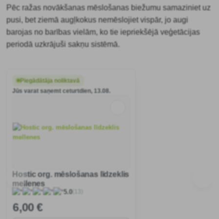
Pēc ražas novākšanas mēslošanas biežumu samaziniet uz
pusi, bet ziemā augļkokus nemēslojiet vispār, jo augi
barojas no barības vielām, ko tie iepriekšējā veģetācijas
periodā uzkrājuši sakņu sistēmā.
Piegādātāja noliktavā
Jūs varat saņemt ceturtdien, 13.08.
Hostic org. mēslošanas līdzeklis
mellenes
(13)
5.0
6
,00 €