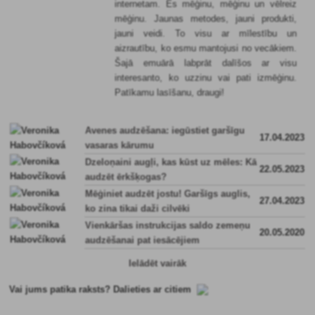
internetam. Es mēģinu, mēģinu un vēlreiz
mēģinu. Jaunas metodes, jauni produkti,
jauni veidi. To visu ar mīlestību un
aizrautību, ko esmu mantojusi no vecākiem.
Šajā emuārā labprāt dalīšos ar visu
interesanto, ko uzzinu vai pati izmēģinu.
Patīkamu lasīšanu, draugi!
Avenes audzēšana: iegūstiet garšīgu
17.04.2023
vasaras kārumu
Dzeloņaini augļi, kas kūst uz mēles: Kā
22.05.2023
audzēt ērkšķogas?
Mēģiniet audzēt jostu! Garšīgs auglis,
27.04.2023
ko zina tikai daži cilvēki
Vienkāršas instrukcijas saldo zemeņu
20.05.2020
audzēšanai pat iesācējiem
Ielādēt vairāk
Vai jums patika raksts? Dalieties ar citiem