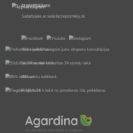
Izplatītājiem
Sadarbojies ar
www.lacnepostreky.sk
Mēs vienmēr sniegsim jums ekspertu konsultācijas
Sūdzības tiek izskatītas 24 stundu laikā
85% preču noliktavā
Piegāde 24 h laikā no pirmdienas līdz piektdienai