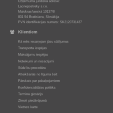
Uzņēmuma juridiskā adrese:
Lacnepostreky s.r.o.
Malokrasňanská 10137/8
831 54 Bratislava, Slovākija
PVN identifikācijas numurs: SK2120731437
Klientiem
Kā mēs iesaiņojam jūsu sūtījumus
Transporta iespējas
Maksājumu iespējas
Noteikumi un nosacījumi
Sūdzību procedūra
Atteikšanās no līguma šeit
Pārskats par pakalpojumiem
Konfidencialitātes politika
Terminu glosārijs
Zīmoli piedāvājumā
Vietnes karte