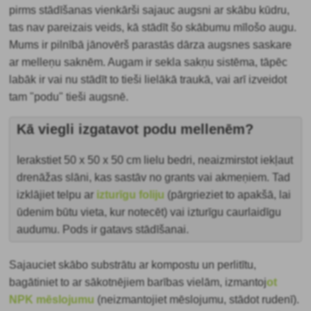
pirms stādīšanas vienkārši sajauc augsni ar skābu kūdru,
tas nav pareizais veids, kā stādīt šo skābumu mīlošo augu.
Mums ir pilnībā jānovērš parastās dārza augsnes saskare
ar melleņu saknēm. Augam ir sekla sakņu sistēma, tāpēc
labāk ir vai nu stādīt to tieši lielākā traukā, vai arī izveidot
tam "podu" tieši augsnē.
Kā viegli izgatavot podu mellenēm?
Ierakstiet 50 x 50 x 50 cm lielu bedri, neaizmirstot iekļaut
drenāžas slāni, kas sastāv no grants vai akmeņiem. Tad
izklājiet telpu ar
izturīgu foliju
(pārgrieziet to apakšā, lai
ūdenim būtu vieta, kur notecēt) vai izturīgu caurlaidīgu
audumu. Pods ir gatavs stādīšanai.
Sajauciet skābo substrātu ar kompostu un perlitītu,
bagātiniet to ar sākotnējiem barības
vielām, izmantoj
ot
NPK mēslojumu
(neizmantojiet mēslojumu, stādot rudenī).