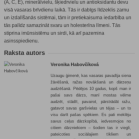
(A, C, E), minerālvielu, šķiedrvielu un antioksidantu devu
visā vasaras brīvdienu laikā. Tās ir dabīgs līdzeklis zarnu
un izdalīšanās sistēmai, tām ir pretiekaisuma iedarbība un
tās palīdz samazināt svaru un holesterīna līmeni. Tās
stiprina imūnsistēmu un sirdi, kā arī pazemina
asinsspiedienu.
Raksta autors
Veronika Habovčíková
Uzaugu ģimenē, kas vasaras pavadīja siena
žāvēšanā, ražas novākšanā un dārzeņu
audzēšanā. Pēdējos 10 gadus, kopš man ir
pašai savs dārzs, manī mostas vēlme
audzēt, stādīt, pavairot, pārstrādāt ražu,
gatavot savas garšvielas un tējas – un to
visu darīt pašas spēkiem. Es pati meklēju
savus ceļus dārzkopībā, iedvesmojos no
citiem dārzniekiem – šodien tas ir viegli,
pateicoties sociālajiem tīkliem un