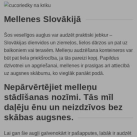
Mellenes Slovākijā
Šos veselīgos augļus var audzēt praktiski jebkur –
Slovākijas dienvidos un ziemeļos, lielos dārzos un pat uz
balkoniem vai terasēm. Melleņu audzēšana konteineros var
būt pat liela priekšrocība, ja tās pareizi kopj. Papildus
dzīvotnei un apgriešanai, mellenes ir prasīgas arī attiecībā
uz augsnes skābumu, ko vieglāk panākt podā.
Nepārvērtējiet melleņu
stādīšanas nozīmi. Tās mīl
daļēju ēnu un neizdzīvos bez
skābas augsnes.
Lai gan šie augļi galvenokārt ir pašapputes, labāk ir audzēt