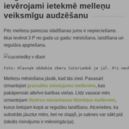
ievērojami ietekmē melleņu
veiksmīgu audzēšanu
Pēc melleņu pareizas stādīšanas jums ir nepieciešams
tikai ievērot 3 P no gada uz gadu: mēslošana, laistīšana un
regulāra apgriešana.
Foto: Hlavným obdobím zberu čučoriedok je júl. Pri nes
Melleņu mēslošana jāsāk, kad tās zied. Pavasarī
izmantojiet
granulētu mēslojumu mellenēm
, kas
pakāpeniski atbrīvo barības vielas. Līdz vasarai mēs
izmantojam
šķidros mēslošanas līdzekļus mellenēm
,
kurus lietojam kopā ar regulāru laistīšanu. Atcerieties, ka
substrāts jāuztur mitrs, bet ne slapjš, jo saknes var sākt pūt
(ideāls risinājums ir mikroirigācija).