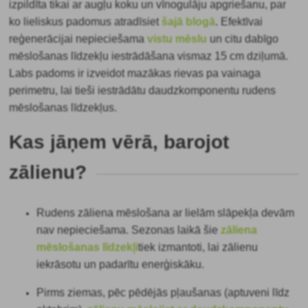
izpildīta tikai ar augļu koku un vīnogulāju apgriešanu, par
ko lieliskus padomus atradīsiet
šajā blogā
. Efektīvai
reģenerācijai nepieciešama
vistu mēslu
un citu dabīgo
mēslošanas līdzekļu iestrādāšana vismaz 15 cm dziļumā.
Labs padoms ir izveidot mazākas rievas pa vainaga
perimetru, lai tieši iestrādātu daudzkomponentu rudens
mēslošanas līdzekļus.
Kas jāņem vērā, barojot
zālienu?
Rudens zāliena mēslošana ar lielām slāpekļa devām
nav nepieciešama. Sezonas laikā šie
zāliena
mēslošanas līdzekļi
tiek izmantoti,
lai zālienu
iekrāsotu un padarītu enerģiskāku.
Pirms ziemas, pēc pēdējās pļaušanas (aptuveni līdz