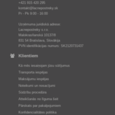
+421 915 420 295
kontakt@lacnepostreky.sk
Pr - Pk 9:00 - 16:00
Uzņēmuma juridiskā adrese:
Lacnepostreky s.r.o.
Malokrasňanská 10137/8
831 54 Bratislava, Slovākija
PVN identifikācijas numurs: SK2120731437
Klientiem
Kā mēs iesaiņojam jūsu sūtījumus
Transporta iespējas
Maksājumu iespējas
Noteikumi un nosacījumi
Sūdzību procedūra
Atteikšanās no līguma šeit
Pārskats par pakalpojumiem
Konfidencialitātes politika