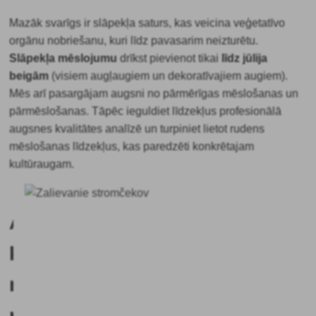
Mazāk svarīgs ir slāpekļa saturs, kas veicina veģetatīvo
orgānu nobriešanu, kuri līdz pavasarim neizturētu.
Slāpekļa mēslojumu
drīkst pievienot tikai
līdz jūlija
beigām
(visiem augļaugiem un dekoratīvajiem augiem).
Mēs arī pasargājam augsni no pārmērīgas mēslošanas un
pārmēslošanas. Tāpēc ieguldiet līdzekļus profesionālā
augsnes kvalitātes analīzē un turpiniet lietot rudens
mēslošanas līdzekļus, kas paredzēti konkrētajam
kultūraugam.
Ar
ko
rudens
mēslošana