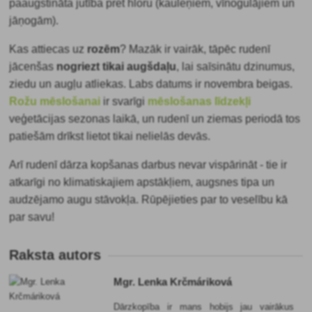
paaugstināta jutība pret hloru (kauleņiem, vīnogulājiem un
jāņogām).
Kas attiecas uz
rozēm
? Mazāk ir vairāk, tāpēc rudenī
jācenšas
nogriezt tikai augšdaļu
, lai saīsinātu dzinumus,
ziedu un augļu atliekas. Labs datums ir novembra beigas.
Rožu mēslošanai
ir svarīgi
mēslošanas līdzekļi
veģetācijas sezonas laikā, un rudenī un ziemas periodā tos
patiešām drīkst lietot tikai nelielās devās.
Arī rudenī dārza kopšanas darbus nevar vispārināt - tie ir
atkarīgi no klimatiskajiem apstākļiem, augsnes tipa un
audzējamo augu stāvokļa. Rūpējieties par to veselību kā
par savu!
Raksta autors
Mgr. Lenka Krčmáriková
Dārzkopība ir mans hobijs jau vairākus