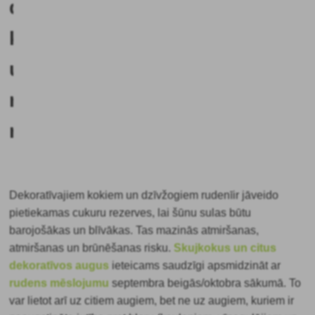
dekoratīvajiem
kokiem
un
rozēm
rudenī?
Dekoratīvajiem kokiem un dzīvžogiem
rudenī
ir jāveido
pietiekamas cukuru rezerves, lai šūnu sulas būtu
barojošākas un blīvākas. Tas mazinās atmiršanas,
atmiršanas un brūnēšanas risku.
Skujkokus un citus
dekoratīvos augus
ieteicams saudzīgi apsmidzināt ar
rudens mēslojumu
septembra beigās/oktobra sākumā. To
var lietot arī uz citiem augiem, bet ne uz augiem, kuriem ir