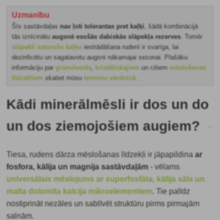
Uzmanību
Šīs sastāvdaļas
nav ļoti tolerantas pret kaļķi
, šādā kombinācijā
tās iznīcinātu
augsnē esošās
dabiskās slāpekļa rezerves
. Tomēr
slāpekli saturošo kaļķu
iestrādāšana rudenī ir svarīga, lai
dezinficētu un sagatavotu augsni nākamajai sezonai. Plašāku
informāciju par
granulveida
,
kristāliskajiem
un citiem
mēslošanas
līdzekļiem
skatiet mūsu
terminu vārdnīcā
.
Kādi minerālmēsli ir dos un do
un dos ziemojošiem augiem?
Tiesa, rudens dārza mēslošanas līdzekļi ir jāpapildina
ar
fosfora, kālija un magnija sastāvdaļām
- vēlams
universālais mēslojums ar superfosfāta, kālija sāls un
malta dolomīta kalcija mikroelementiem
. Tie palīdz
nostiprināt nezāles un sablīvēt struktūru pirms pirmajām
salnām.