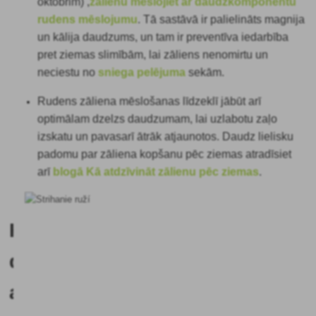
oktobrim)
,
zālienu mēslojiet ar daudzkomponentu
rudens mēslojumu
. Tā sastāvā ir palielināts magnija
un kālija daudzums, un tam ir preventīva iedarbība
pret ziemas slimībām, lai zāliens nenomirtu un
neciestu no
sniega pelējuma
sekām.
Rudens zāliena mēslošanas līdzeklī jābūt arī
optimālam dzelzs daudzumam, lai uzlabotu zaļo
izskatu un pavasarī ātrāk atjaunotos. Daudz lielisku
padomu par zāliena kopšanu pēc ziemas atradīsiet
arī
blogā Kā atdzīvināt zālienu pēc ziemas
.
Ko
darīt
ar