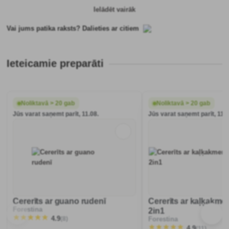
Ielādēt vairāk
Vai jums patika raksts? Dalieties ar citiem
Ieteicamie preparāti
Noliktavā > 20 gab
Noliktavā > 20 gab
Jūs varat saņemt parīt, 11.08.
Jūs varat saņemt parīt, 11.0
Cererīts ar guano rudenī
Cererīts ar kaļķakme
Forestina
2in1
(8)
4.9
Forestina
(11)
4.9