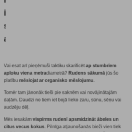
ir
specifiska
augļaugiem?
Vai esat arī pieņēmuši taktiku skarificēt
ap stumbriem
aploku viena metra
diametrā
?
Rudens sākumā
jūs šo
platību
mēslojat ar organisko mēslojumu
.
Tomēr tam jānonāk tieši pie saknēm vai novājinātajām
daļām. Daudzi no tiem iet bojā lieko zaru, sūnu, sēņu vai
audzēju dēļ.
Mēs iesakām
vispirms rudenī apsmidzināt ābeles un
citus vecus kokus
. Pilnīga atjaunošanās bieži vien tiek