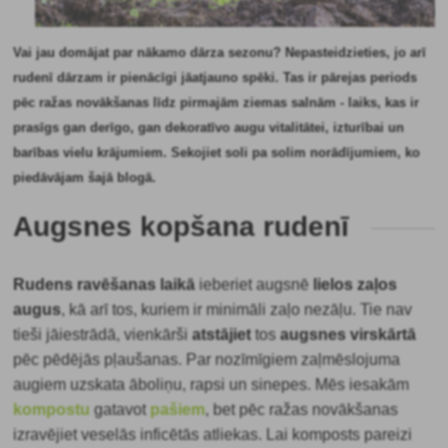
Vai jau domājat par nākamo dārza sezonu? Nepasteidzieties, jo arī
rudenī dārzam ir pienācīgi jāatjauno spēki. Tas ir pārejas periods
pēc ražas novākšanas līdz pirmajām ziemas salnām - laiks, kas ir
prasīgs gan derīgo, gan dekoratīvo augu vitalitātei, izturībai un
barības vielu krājumiem. Sekojiet soli pa solim norādījumiem, ko
piedāvājam šajā blogā.
Augsnes kopšana rudenī
Rudens ravēšanas laikā
ieberiet augsnē
lielos zaļos
augus
, kā arī tos, kuriem ir minimāli zaļo nezāļu. Tie nav
tieši jāiestrādā, vienkārši
atstājiet
tos
augsnes virskārtā
pēc pēdējās pļaušanas. Par nozīmīgiem zaļmēslojuma
augiem uzskata āboliņu, rapsi un sinepes. Mēs iesakām
kompostu
gatavot
pašiem
, bet pēc ražas novākšanas
izravējiet veselās inficētās atliekas. Lai komposts pareizi