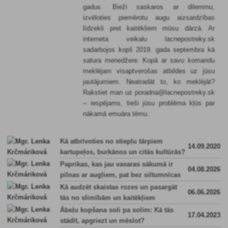
gadus. Bieži saskaros ar dilemmu,
izvēloties piemērotu augu aizsardzības
līdzekli pret kaitēkļiem mūsu dārzā. Ar
interneta veikalu lacnepostreky.sk
sadarbojos kopš 2019. gada septembra kā
satura menedžere. Kopā ar savu komandu
meklējam visaptverošas atbildes uz jūsu
jautājumiem. Neatradāt to, ko meklējāt?
Rakstiet man uz poradna@lacnepostreky.sk
– iespējams, tieši jūsu problēma kļūs par
nākamā emuāra tēmu.
Kā atbrīvoties no stiepļu tārpiem
14.09.2020
kartupeļos, burkānos un citās kultūrās?
Paprikas, kas jau vasaras sākumā ir
04.08.2026
pilnas ar augļiem, pat bez siltumnīcas
Kā audzēt skaistas rozes un pasargāt
06.06.2026
tās no slimībām un kaitēkļiem
Ābeļu kopšana soli pa solim: Kā tās
17.04.2023
stādīt, apgriezt un mēslot?