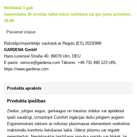
Noliktavā 3 gab
Saņemšana 30 minūšu laikā mūsu noliktavā vai pie jums pirmdien,
10.08.
Pievienot izlasei
Ražotājs/importētājs saskaņā ar Regulu (ES) 2023/988
GARDENA GmbH
Hans-Lorenser-Straße 40, 89079 Ulm, DEU
E-pasts: service@gardena.com Tālrunis: +49 731 490 123 URL:
https://www.gardena.com
Produkta apraksts
Produkta īpašības
Ziedus, jutīgus augus, garšaugus un trauslus stādus var apūdeņot
īpaši saudzīgi, izmantojot Comfort irigācijas dušu jutīgiem augiem.
Ergonomiskais rokturis ar mīkstas plastmasas elementiem nodrošina
maksimālu komfortu lietošanas laikā. Ūdens plūsmu var regulēt
neierobežoti. Nepārtrauktai laistīšanai impulsa sprūdu var bloķēt, lai