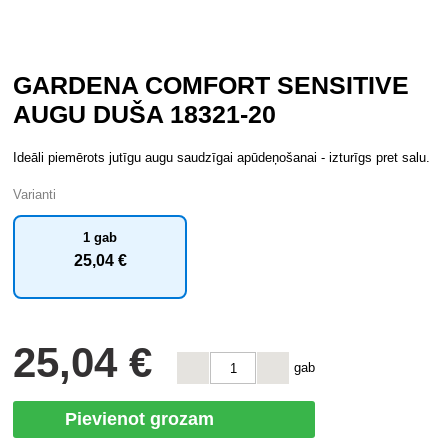
GARDENA COMFORT SENSITIVE
AUGU DUŠA 18321-20
Ideāli piemērots jutīgu augu saudzīgai apūdeņošanai - izturīgs pret salu.
Varianti
1 gab
25
,04 €
25
,04 €
gab
Pievienot grozam