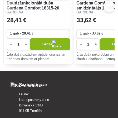
Daudzfunkcionālā duša
Gardena Comfort gul
Gardena Comfort 18315-20
smidzinātājs 18319-2
GARDENA
GARDENA
28
,41 €
33
,62 €
−
+
−
+
Grozā
Gr
Ērta duša dažādiem apūdeņošanas un
Ērta duša puķu dobju un li
tīrīšanas darbiem ar piecām
platību laistīšanai - izturīga
smidzināšanas galviņām. Izturīgs pret
salu.
Sazinieties ar
Filiāle:
Lacnepostreky s.r.o.
Brnianska 2343
911 05 Trenčín