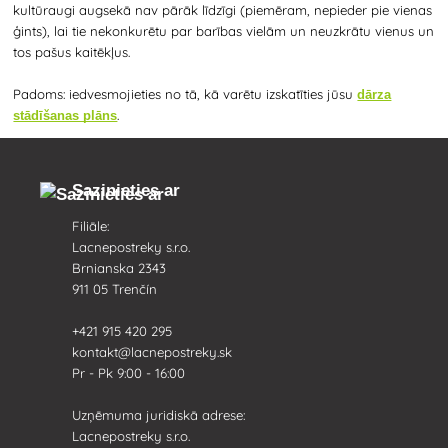
kultūraugi augsekā nav pārāk līdzīgi (piemēram, nepieder pie vienas
ģints), lai tie nekonkurētu par barības vielām un neuzkrātu vienus un
tos pašus kaitēkļus.
Padoms: iedvesmojieties no tā, kā varētu izskatīties jūsu
dārza
.
stādīšanas plāns
Sazinieties ar
Filiāle:
Lacnepostreky s.r.o.
Brnianska 2343
911 05 Trenčín
+421 915 420 295
kontakt@lacnepostreky.sk
Pr - Pk 9:00 - 16:00
Uzņēmuma juridiskā adrese:
Lacnepostreky s.r.o.