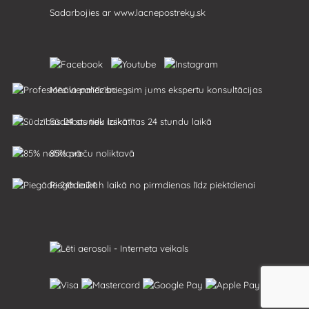
Sadarbojies ar
www.lacnepostreky.sk
Mēs vienmēr sniegsim jums ekspertu konsultācijas
Sūdzības tiek izskatītas 24 stundu laikā
85% preču noliktavā
Piegāde 24 h laikā no pirmdienas līdz piektdienai