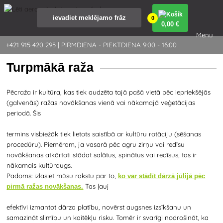
0
0
,00 €
Menu
+421 915 420 295 | PIRMDIENA - PIEKTDIENA 9:00 - 16:00
Turpmākā raža
Pēcraža ir kultūra, kas tiek audzēta tajā pašā vietā pēc iepriekšējās
(galvenās) ražas novākšanas vienā vai nākamajā veģetācijas
periodā. Šis
termins visbiežāk tiek lietots saistībā ar kultūru rotāciju (sēšanas
procedūru). Piemēram, ja vasarā pēc agru zirņu vai redīsu
novākšanas atkārtoti stādat salātus, spinātus vai redīsus, tas ir
nākamais kultūraugs.
Padoms: izlasiet mūsu rakstu par to,
ko var stādīt dārzā jūlijā pēc
Tas ļauj
pirmā ražas novākšanas.
efektīvi izmantot dārza platību, novērst augsnes izsīkšanu un
samazināt slimību un kaitēkļu risku. Tomēr ir svarīgi nodrošināt, ka