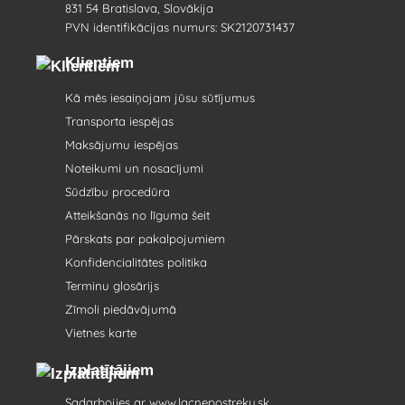
831 54 Bratislava, Slovākija
PVN identifikācijas numurs: SK2120731437
Klientiem
Kā mēs iesaiņojam jūsu sūtījumus
Transporta iespējas
Maksājumu iespējas
Noteikumi un nosacījumi
Sūdzību procedūra
Atteikšanās no līguma šeit
Pārskats par pakalpojumiem
Konfidencialitātes politika
Terminu glosārijs
Zīmoli piedāvājumā
Vietnes karte
Izplatītājiem
Sadarbojies ar
www.lacnepostreky.sk