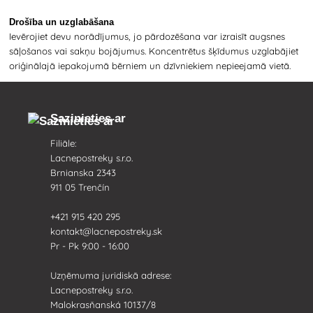
Drošība un uzglabāšana
Ievērojiet devu norādījumus, jo pārdozēšana var izraisīt augsnes
sāļošanos vai sakņu bojājumus. Koncentrētus šķīdumus uzglabājiet
oriģinālajā iepakojumā bērniem un dzīvniekiem nepieejamā vietā.
Sazinieties ar
Filiāle:
Lacnepostreky s.r.o.
Brnianska 2343
911 05 Trenčín
+421 915 420 295
kontakt@lacnepostreky.sk
Pr - Pk 9:00 - 16:00
Uzņēmuma juridiskā adrese:
Lacnepostreky s.r.o.
Malokrasňanská 10137/8