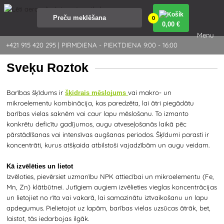
0
0
,00 €
Menu
+421 915 420 295 | PIRMDIENA - PIEKTDIENA 9:00 - 16:00
Sveķu Roztok
Barības šķīdums ir
vai makro- un
šķidrais mēslojums
mikroelementu kombinācija, kas paredzēta, lai ātri piegādātu
barības vielas saknēm vai caur lapu mēslošanu. To izmanto
konkrētu deficītu gadījumos, augu atveseļošanās laikā pēc
pārstādīšanas vai intensīvas augšanas periodos. Šķīdumi parasti ir
koncentrāti, kurus atšķaida atbilstoši vajadzībām un augu veidam.
Kā izvēlēties un lietot
Izvēloties, pievērsiet uzmanību NPK attiecībai un mikroelementu (Fe,
Mn, Zn) klātbūtnei. Jutīgiem augiem izvēlieties vieglas koncentrācijas
un lietojiet no rīta vai vakarā, lai samazinātu iztvaikošanu un lapu
apdegumus. Pielietojot uz lapām, barības vielas uzsūcas ātrāk, bet,
laistot, tās iedarbojas ilgāk.