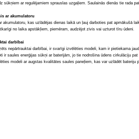
z sūkņiem ar regulējamiem sprauslas uzgaļiem. Saulainās dienās tie rada patī
nis ar akumulatoru
 ar akumulatoru, kas uzlādējas dienas laikā un ļauj darboties pat apmākušā laik
karīgi no laika apstākļiem, piemēram, audzējot zivis vai uzturot tīru ūdeni.
ktai darbībai
zēts nepārtrauktai darbībai, ir svarīgi izvēlēties modeli, kam ir pietiekama j
ti ir saules enerģijas sūkņi ar baterijām, jo tie nodrošina ūdens cirkulāciju pa
lēties modeli ar augstas kvalitātes saules paneļiem, kas var uzlādēt bateriju