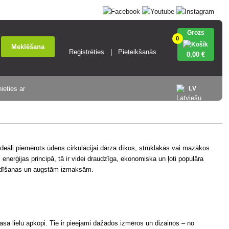
Grozs
0
Meklēšana
Reģistrēties
Pieteikšanās
0
,00 €
ieties ar
LV
 ideāli piemērots ūdens cirkulācijai dārza dīķos, strūklakās vai mazākos
erģijas principā, tā ir videi draudzīga, ekonomiska un ļoti populāra
stādīšanas un augstām izmaksām.
prasa lielu apkopi. Tie ir pieejami dažādos izmēros un dizainos – no