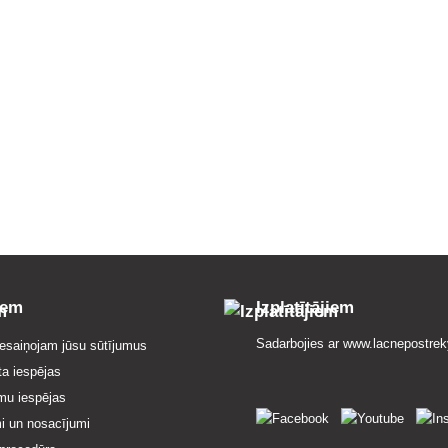
iem
Izplatītājiem
Sadarbojies ar
www.lacnepostrek
esaiņojam jūsu sūtījumus
ta iespējas
mu iespējas
i un nosacījumi