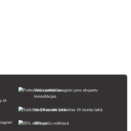
Mēs vienmēr sniegsim jums ekspertu
konsultācijas
y.sk
Sūdzības tiek izskatītas 24 stundu laikā
85% preču noliktavā