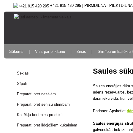
+421 915 420 295 | PIRMDIENA - PIEKTDIENA 9
Sākums
Viss par pirkšanu
Ziņas
Slimību un kaitēkļu 
Saules sūk
Sēklas
Sīpoli
Saules enerģijas dīķa s
ūdens rezervuāros, bez
Preparāti pret nezālēm
dārznieku vidū, kuri v
Preparāti pret sēnīšu slimībām
Padoms: Apskatiet
dā
Kaitēkļu kontroles produkti
Saules enerģijas strū
Preparāti pret lidojošiem kukaiņiem
galvenokārt tiek izmant