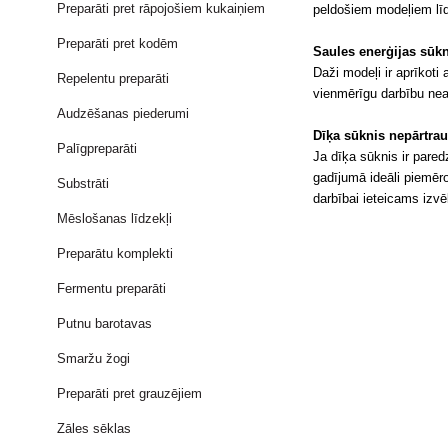
Preparāti pret rāpojošiem kukaiņiem
peldošiem modeļiem līd
Preparāti pret kodēm
Saules enerģijas sūk
Daži modeļi ir aprīkoti
Repelentu preparāti
vienmērīgu darbību neat
Audzēšanas piederumi
Dīķa sūknis nepārtrau
Palīgpreparāti
Ja dīķa sūknis ir pared
gadījumā ideāli piemēro
Substrāti
darbībai ieteicams izvē
Mēslošanas līdzekļi
Preparātu komplekti
Fermentu preparāti
Putnu barotavas
Smaržu žogi
Preparāti pret grauzējiem
Zāles sēklas