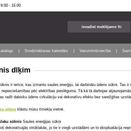
:00 - 16:00
katalogs
Smidzināšanas kalendārs
Vairumtirdzniecība
Sazin
nis dīķim
ūknis ir ierīce, kas izmanto saules enerģiju, lai darbinātu ūdens sūkni. Tas ir
 nepieciešamības pēc elektrības pieslēguma. Tā kā tā darbojas atjaunojamās en
ēlas radīt dabisku ūdens cirkulāciju vai dekoratīvu efektu bez sarežģītas uz
rza sūkņu
klāstu mūsu tīmekļa vietnē.
klaku sūknis
Saules enerģijas sūkņi
oti dekoratīvajās strūklakās, jo tie ir viegli uzstādāmi un to ekspluatācija ne