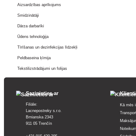
Aizsardzības aprīkojums
Smidzinātāji
Dārza darbarīki
Ūdens tehnoloģija
Tīrīšanas un dezinfekcijas līdzekļi
Peldbaseina ķīmija
Tekstilizstrādājumi un folijas
Sazinieties ar
Klient
Filiāle:
Kā mēs i
Lacnepostreky s.r.o.
Transpor
Brnianska 2343
Maksāju
911 05 Trenčín
Noteikum