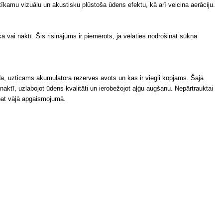
kamu vizuālu un akustisku plūstoša ūdens efektu, kā arī veicina aerāciju.
ā vai naktī. Šis risinājums ir piemērots, ja vēlaties nodrošināt sūkņa
auda, uzticams akumulatora rezerves avots un kas ir viegli kopjams. Šajā
t naktī, uzlabojot ūdens kvalitāti un ierobežojot aļģu augšanu. Nepārtrauktai
 pat vājā apgaismojumā.