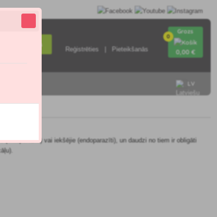
Grozs
0
Meklēšana
Reģistrēties
Pieteikšanās
0
,00 €
LV
ieties ar
ektoparazīti) vai iekšējie (endoparazīti), un daudzi no tiem ir obligāti
āļu).