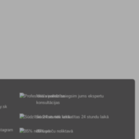
Mēs vienmēr sniegsim jums ekspertu
konsultācijas
y.sk
Sūdzības tiek izskatītas 24 stundu laikā
85% preču noliktavā