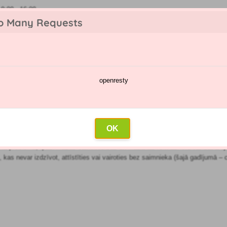
:00 - 16:00
o Many Requests
openresty
katalogs
Smidzināšanas kalendārs
Vairumtirdzniecība
Sazin
 vistām
OK
atīta problēma, īpaši mazās saimniecībās un mazākās fermās. Tie var būt ārējie (
mi, kas nevar izdzīvot, attīstīties vai vairoties bez saimnieka (šajā gadījumā – c