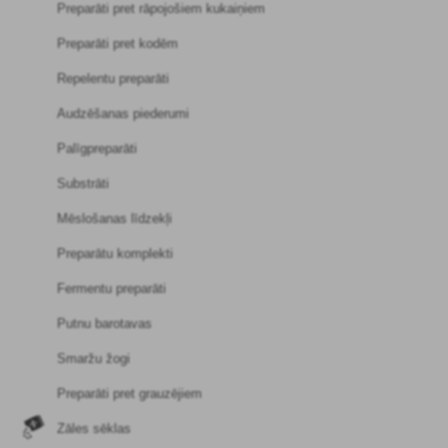
Preparāti pret rāpojošiem kukaiņiem
Preparāti pret kodēm
Repelentu preparāti
Audzēšanas piederumi
Palīgpreparāti
Substrāti
Mēslošanas līdzekļi
Preparātu komplekti
Fermentu preparāti
Putnu barotavas
Smaržu žogi
Preparāti pret grauzējiem
Zāles sēklas