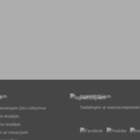
iem
Izplatītājiem
Sadarbojies ar
www.lacnepostrek
esaiņojam jūsu sūtījumus
ta iespējas
mu iespējas
i un nosacījumi