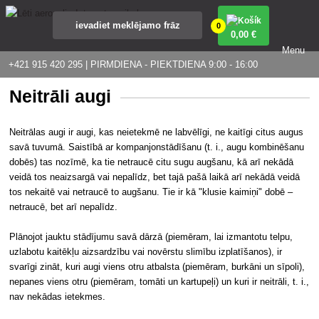
0
0
,00 €
Menu
+421 915 420 295 | PIRMDIENA - PIEKTDIENA 9:00 - 16:00
Neitrāli augi
Neitrālas augi ir augi, kas neietekmē ne labvēlīgi, ne kaitīgi citus augus
savā tuvumā. Saistībā ar kompanjonstādīšanu (t. i., augu kombinēšanu
dobēs) tas nozīmē, ka tie netraucē citu sugu augšanu, kā arī nekādā
veidā tos neaizsargā vai nepalīdz, bet tajā pašā laikā arī nekādā veidā
tos nekaitē vai netraucē to augšanu. Tie ir kā "klusie kaimiņi" dobē –
netraucē, bet arī nepalīdz.
Plānojot jauktu stādījumu savā dārzā (piemēram, lai izmantotu telpu,
uzlabotu kaitēkļu aizsardzību vai novērstu slimību izplatīšanos), ir
svarīgi zināt, kuri augi viens otru atbalsta (piemēram, burkāni un sīpoli),
nepanes viens otru (piemēram, tomāti un kartupeļi) un kuri ir neitrāli, t. i.,
nav nekādas ietekmes.