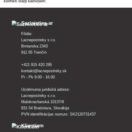
konflikti starp kaimiņiem.
Sazinieties ar
Filiāle:
Lacnepostreky s.r.o.
Brnianska 2343
911 05 Trenčín
+421 915 420 295
kontakt@lacnepostreky.sk
Pr - Pk 9:00 - 16:00
Uzņēmuma juridiskā adrese:
Lacnepostreky s.r.o.
Malokrasňanská 10137/8
831 54 Bratislava, Slovākija
PVN identifikācijas numurs: SK2120731437
Klientiem