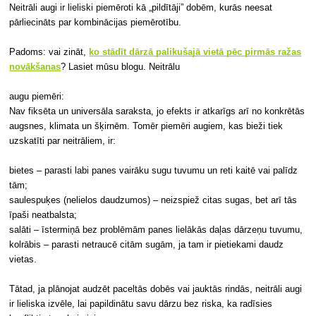
Neitrāli augi ir lieliski piemēroti kā „pildītāji” dobēm, kurās neesat
pārliecināts par kombinācijas piemērotību.
Padoms: vai zināt,
ko stādīt dārzā palikušajā vietā pēc pirmās ražas
novākšanas
? Lasiet mūsu blogu. Neitrālu
augu piemēri:
Nav fiksēta un universāla saraksta, jo efekts ir atkarīgs arī no konkrētās
augsnes, klimata un šķirnēm. Tomēr piemēri augiem, kas bieži tiek
uzskatīti par neitrāliem, ir:
bietes – parasti labi panes vairāku sugu tuvumu un reti kaitē vai palīdz
tām;
saulespuķes (nelielos daudzumos) – neizspiež citas sugas, bet arī tās
īpaši neatbalsta;
salāti – īstermiņā bez problēmām panes lielākās daļas dārzeņu tuvumu,
kolrābis – parasti netraucē citām sugām, ja tam ir pietiekami daudz
vietas.
Tātad, ja plānojat audzēt paceltās dobēs vai jauktās rindās, neitrāli augi
ir lieliska izvēle, lai papildinātu savu dārzu bez riska, ka radīsies