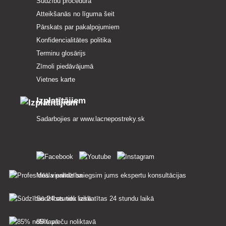
Sūdzību procedūra
Atteikšanās no līguma šeit
Pārskats par pakalpojumiem
Konfidencialitātes politika
Terminu glosārijs
Zīmoli piedāvājumā
Vietnes karte
Izplatītājiem
Sadarbojies ar
www.lacnepostreky.sk
Mēs vienmēr sniegsim jums ekspertu konsultācijas
Sūdzības tiek izskatītas 24 stundu laikā
85% preču noliktavā