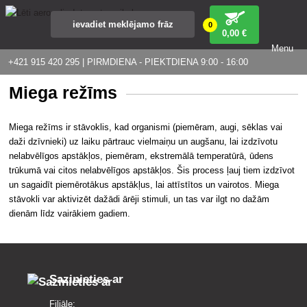
0
0
,00 €
Menu
+421 915 420 295 | PIRMDIENA - PIEKTDIENA 9:00 - 16:00
Miega režīms
Miega režīms ir stāvoklis, kad organismi (piemēram, augi, sēklas vai
daži dzīvnieki) uz laiku pārtrauc vielmaiņu un augšanu, lai izdzīvotu
nelabvēlīgos apstākļos, piemēram, ekstremālā temperatūrā, ūdens
trūkumā vai citos nelabvēlīgos apstākļos. Šis process ļauj tiem izdzīvot
un sagaidīt piemērotākus apstākļus, lai attīstītos un vairotos. Miega
stāvokli var aktivizēt dažādi ārēji stimuli, un tas var ilgt no dažām
dienām līdz vairākiem gadiem.
Sazinieties ar
Filiāle: