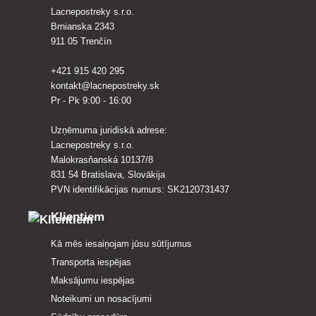
Lacnepostreky s.r.o.
Brnianska 2343
911 05 Trenčín
+421 915 420 295
kontakt@lacnepostreky.sk
Pr - Pk 9:00 - 16:00
Uzņēmuma juridiskā adrese:
Lacnepostreky s.r.o.
Malokrasňanská 10137/8
831 54 Bratislava, Slovākija
PVN identifikācijas numurs: SK2120731437
Klientiem
Kā mēs iesaiņojam jūsu sūtījumus
Transporta iespējas
Maksājumu iespējas
Noteikumi un nosacījumi