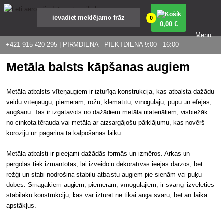
0
0
,00 €
Menu
+421 915 420 295 | PIRMDIENA - PIEKTDIENA 9:00 - 16:00
Metāla balsts kāpšanas augiem
Metāla atbalsts vīteņaugiem ir izturīga konstrukcija, kas atbalsta dažādu
veidu vīteņaugu, piemēram, rožu, klematītu, vīnogulāju, pupu un efejas,
augšanu. Tas ir izgatavots no dažādiem metāla materiāliem, visbiežāk
no cinkota tērauda vai metāla ar aizsargājošu pārklājumu, kas novērš
koroziju un pagarinā tā kalpošanas laiku.
Metāla atbalsti ir pieejami dažādās formās un izmēros. Arkas un
pergolas tiek izmantotas, lai izveidotu dekoratīvas ieejas dārzos, bet
režģi un stabi nodrošina stabilu atbalstu augiem pie sienām vai puķu
dobēs. Smagākiem augiem, piemēram, vīnogulājiem, ir svarīgi izvēlēties
stabilāku konstrukciju, kas var izturēt ne tikai auga svaru, bet arī laika
apstākļus.