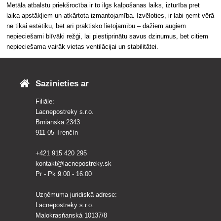
Metāla atbalstu priekšrocība ir to ilgs kalpošanas laiks, izturība pret
laika apstākļiem un atkārtota izmantojamība. Izvēloties, ir labi ņemt vērā
ne tikai estētiku, bet arī praktisko lietojamību – dažiem augiem
nepieciešami blīvāki režģi, lai piestiprinātu savus dzinumus, bet citiem
nepieciešama vairāk vietas ventilācijai un stabilitātei.
Sazinieties ar
Filiāle:
Lacnepostreky s.r.o.
Brnianska 2343
911 05 Trenčín
+421 915 420 295
kontakt@lacnepostreky.sk
Pr - Pk 9:00 - 16:00
Uzņēmuma juridiskā adrese:
Lacnepostreky s.r.o.
Malokrasňanská 10137/8