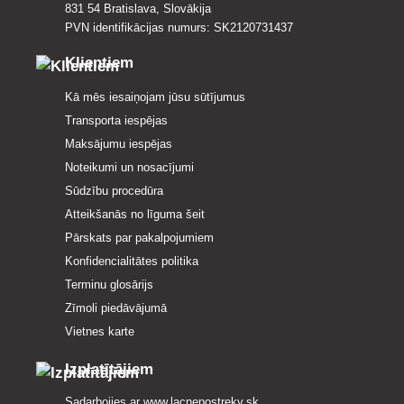
831 54 Bratislava, Slovākija
PVN identifikācijas numurs: SK2120731437
Klientiem
Kā mēs iesaiņojam jūsu sūtījumus
Transporta iespējas
Maksājumu iespējas
Noteikumi un nosacījumi
Sūdzību procedūra
Atteikšanās no līguma šeit
Pārskats par pakalpojumiem
Konfidencialitātes politika
Terminu glosārijs
Zīmoli piedāvājumā
Vietnes karte
Izplatītājiem
Sadarbojies ar
www.lacnepostreky.sk