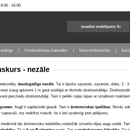
:00 - 16:00
katalogs
Smidzināšanas kalendārs
Vairumtirdzniecība
Sazin
skurs - nezāle
puteksnēta,
daudzgadīga nezāle
. Tai ir tipisks sazarots, sazarots, dobs, 2 - 
neņi izaug aptuveni 1 m garā stublājā ar divrindu dzeloņstublāju. Dzeloņstublāj
varā piecziedu dzeloņstublāji. Tam ir pelēki zaļas lapas ar smalkiem matiņie
ugustam
. Augļi ir saplacināti graudi. Tam ir
ārstnieciskas īpašības
. Novāc sa
ir sapuvuši, tos nedrīkst tvaicēt, tie ir ļoti uzņēmīgi pret pelējumu.
n medicīnā
tās ārstniecisko iedarbību visbiežāk izmanto tējas augu veidā. Ta
iedarbība
. Tā ir
A un B vitamīna
avots. Tas ir
pretiekaisuma līdzeklis
. Tai 