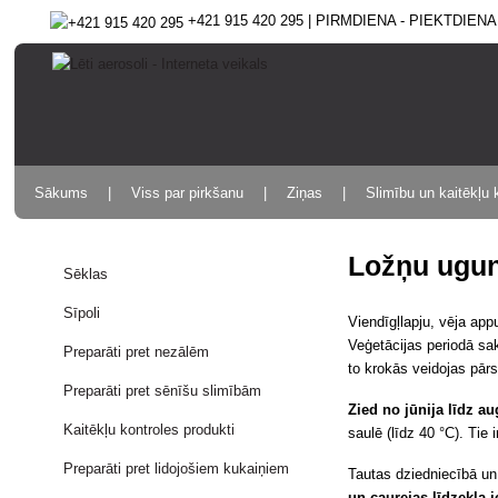
+421 915 420 295 | PIRMDIENA - PIEKTDIENA 9
Sākums
Viss par pirkšanu
Ziņas
Slimību un kaitēkļu 
Ložņu ugun
Sēklas
Sīpoli
Viendīgļlapju, vēja ap
Veģetācijas periodā sak
Preparāti pret nezālēm
to krokās veidojas pārs
Preparāti pret sēnīšu slimībām
Zied
no jūnija līdz a
Kaitēkļu kontroles produkti
saulē (līdz 40 °C). Tie 
Preparāti pret lidojošiem kukaiņiem
Tautas dziedniecībā u
un caurejas līdzekļa 