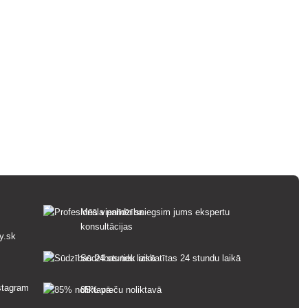
Mēs vienmēr sniegsim jums ekspertu
konsultācijas
y.sk
Sūdzības tiek izskatītas 24 stundu laikā
85% preču noliktavā