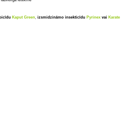
bicīdu
Kaput Green
,
izsmidzināmo insekticīdu
Pyrinex
vai
Karate