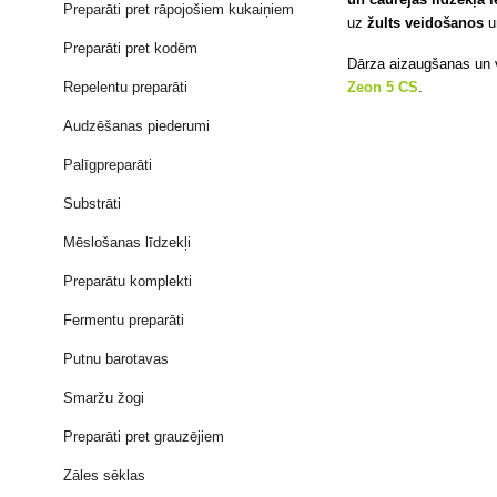
Preparāti pret rāpojošiem kukaiņiem
uz
žults veidošanos
Preparāti pret kodēm
Dārza aizaugšanas un 
Zeon 5 CS
.
Repelentu preparāti
Audzēšanas piederumi
Palīgpreparāti
Substrāti
Mēslošanas līdzekļi
Preparātu komplekti
Fermentu preparāti
Putnu barotavas
Smaržu žogi
Preparāti pret grauzējiem
Zāles sēklas