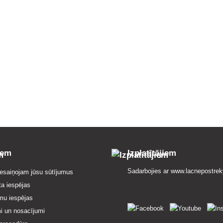
iem
Izplatītājiem
Sadarbojies ar
www.lacnepostrek
esaiņojam jūsu sūtījumus
ta iespējas
mu iespējas
i un nosacījumi