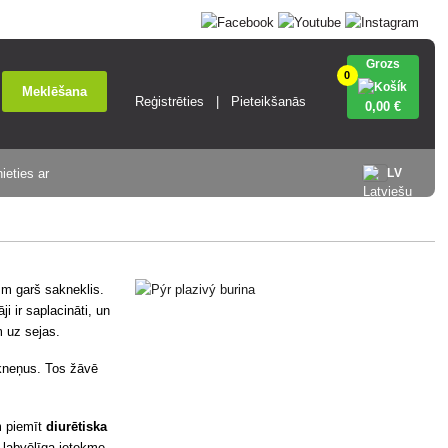
Grozs
0
Meklēšana
Reģistrēties
Pieteikšanās
0
,00 €
ieties ar
LV
3 m garš sakneklis.
i ir saplacināti, un
m uz sejas.
kneņus. Tos žāvē
m piemīt
diurētiska
ir labvēlīga ietekme