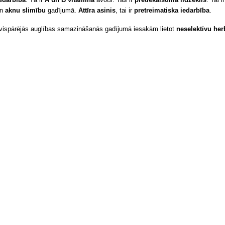
un
aknu slimību
gadījumā.
Attīra asinis
, tai ir
pretreimatiska iedarbība
.
vispārējās auglības samazināšanās gadījumā iesakām lietot
neselektīvu her