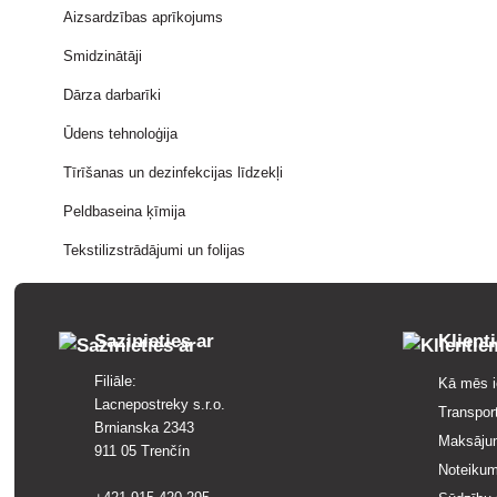
Aizsardzības aprīkojums
Smidzinātāji
Dārza darbarīki
Ūdens tehnoloģija
Tīrīšanas un dezinfekcijas līdzekļi
Peldbaseina ķīmija
Tekstilizstrādājumi un folijas
Sazinieties ar
Klient
Filiāle:
Kā mēs i
Lacnepostreky s.r.o.
Transpor
Brnianska 2343
Maksāju
911 05 Trenčín
Noteikum