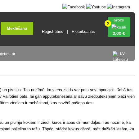
Grozs
0
Meklēšana
Reģistrēties
Pieteikšanās
0
,00 €
LV
ieties ar
s) un pistilus. Tas nozīmē, ka viens zieds var pats sevi apaugļot. Dabā tas
ar vairoties pats, lai gan apputeksnēšana ar savu ziedputekšņiem bieži vien
ītiem ziediem ir mehānismi, kas novērš pašapputes.
iršu un plūmju kokiem ir ziedi, kuros ir abas dzimumdaļas. Tas nozīmē, ka
evērojami palielina to ražu. Tāpēc, stādot kokus dārzā, mēs dažkārt lasām, ka