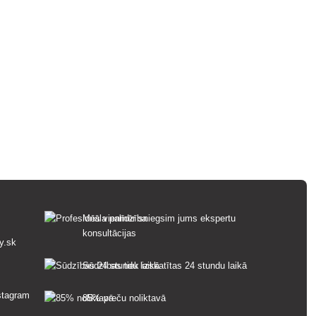
Mēs vienmēr sniegsim jums ekspertu
konsultācijas
y.sk
Sūdzības tiek izskatītas 24 stundu laikā
85% preču noliktavā