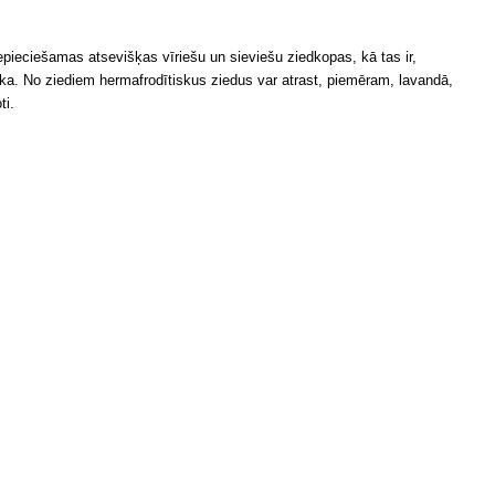
ieciešamas atsevišķas vīriešu un sieviešu ziedkopas, kā tas ir,
āka. No ziediem hermafrodītiskus ziedus var atrast, piemēram, lavandā,
ti.