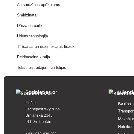
Aizsardzības aprīkojums
Smidzinātāji
Dārza darbarīki
Ūdens tehnoloģija
Tīrīšanas un dezinfekcijas līdzekļi
Peldbaseina ķīmija
Tekstilizstrādājumi un folijas
Sazinieties ar
Klient
Filiāle:
Kā mēs i
Lacnepostreky s.r.o.
Transpor
Brnianska 2343
Maksāju
911 05 Trenčín
Noteikum