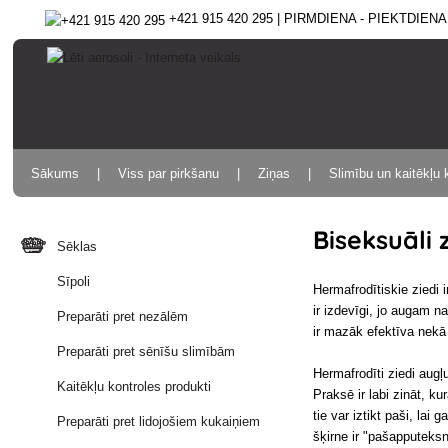
+421 915 420 295 | PIRMDIENA - PIEKTDIENA 9
Sākums
Viss par pirkšanu
Ziņas
Slimību un kaitēkļu 
Biseksuāli 
Sēklas
Sīpoli
Hermafrodītiskie ziedi 
ir izdevīgi, jo augam n
Preparāti pret nezālēm
ir mazāk efektīva nek
Preparāti pret sēnīšu slimībām
Hermafrodīti ziedi aug
Kaitēkļu kontroles produkti
Praksē ir labi zināt, k
tie var iztikt paši, la
Preparāti pret lidojošiem kukaiņiem
šķirne ir "pašapputeksnē