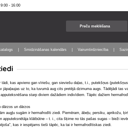
:00 - 16:00
katalogs
Smidzināšanas kalendārs
Vairumtirdzniecība
Sazin
ziedi
ir tādi, kas apvieno gan vīriešu, gan sieviešu daļas, t.i., putekšņus (putekšņu
av jāpaļaujas uz to, ka tuvumā aug cits pretējā dzimuma augs. Tādējādi tas v
ā apputeksnēšana starp diviem dažādiem indivīdiem. Tāpēc dažiem hermafrod
ļu dārzos un dārzos
urām augļu sugām ir hermafrodīti ziedi. Piemēram, ābeļu, persiku, aprikožu, ķ
i gan apputeksnētāja klātbūtne – t. i., cita šķirne no tās pašas sugas – bieži i
joša", kas ir iespējams tieši tāpēc, ka tai ir hermafrodītiskas ziedi.