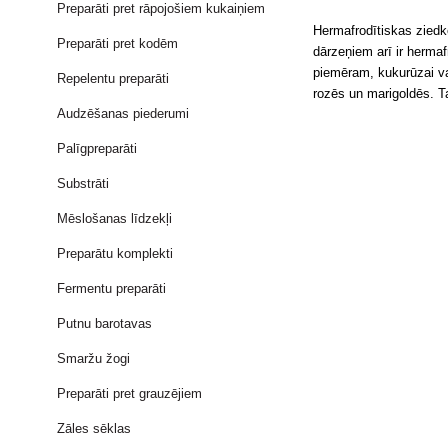
Preparāti pret rāpojošiem kukaiņiem
Hermafrodītiskas zied
Preparāti pret kodēm
dārzeņiem arī ir herma
piemēram, kukurūzai va
Repelentu preparāti
rozēs un marigoldēs. Ta
Audzēšanas piederumi
Palīgpreparāti
Substrāti
Mēslošanas līdzekļi
Preparātu komplekti
Fermentu preparāti
Putnu barotavas
Smaržu žogi
Preparāti pret grauzējiem
Zāles sēklas