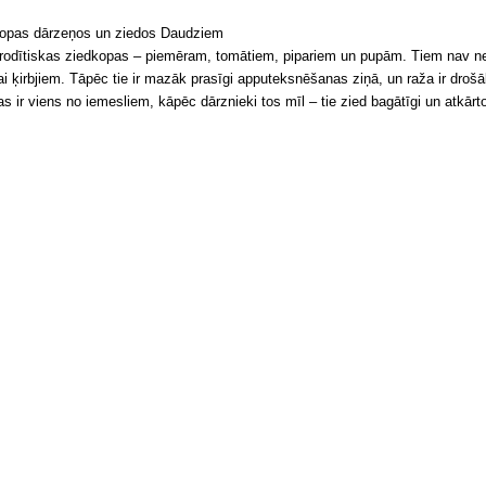
kopas dārzeņos un ziedos Daudziem
frodītiskas ziedkopas – piemēram, tomātiem, pipariem un pupām. Tiem nav nep
i ķirbjiem. Tāpēc tie ir mazāk prasīgi apputeksnēšanas ziņā, un raža ir droš
s ir viens no iemesliem, kāpēc dārznieki tos mīl – tie zied bagātīgi un atkārto