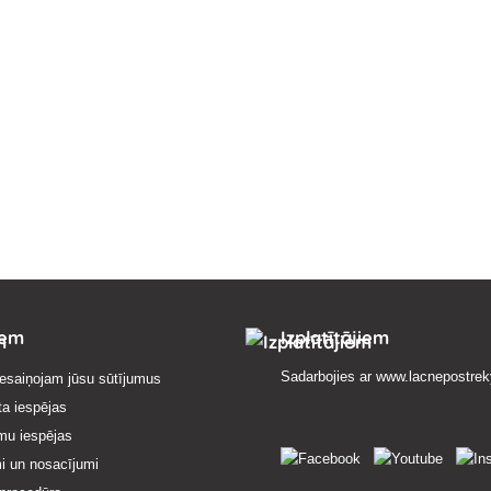
iem
Izplatītājiem
Sadarbojies ar
www.lacnepostrek
esaiņojam jūsu sūtījumus
ta iespējas
mu iespējas
i un nosacījumi