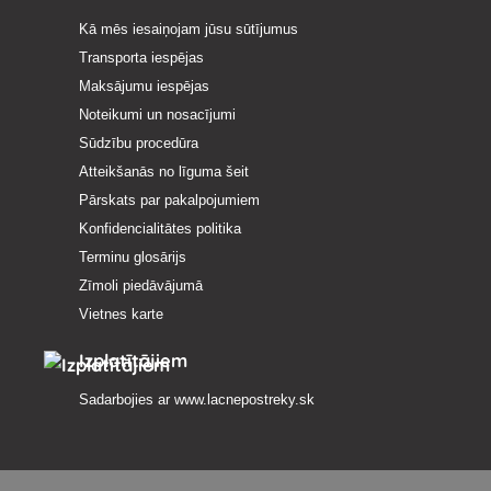
Kā mēs iesaiņojam jūsu sūtījumus
Transporta iespējas
Maksājumu iespējas
Noteikumi un nosacījumi
Sūdzību procedūra
Atteikšanās no līguma šeit
Pārskats par pakalpojumiem
Konfidencialitātes politika
Terminu glosārijs
Zīmoli piedāvājumā
Vietnes karte
Izplatītājiem
Sadarbojies ar
www.lacnepostreky.sk