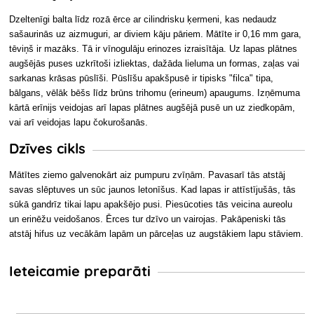
Dzeltenīgi balta līdz rozā ērce ar cilindrisku ķermeni, kas nedaudz
sašaurinās uz aizmuguri, ar diviem kāju pāriem. Mātīte ir 0,16 mm gara,
tēviņš ir mazāks. Tā ir vīnogulāju erinozes izraisītāja. Uz lapas plātnes
augšējās puses uzkrītoši izliektas, dažāda lieluma un formas, zaļas vai
sarkanas krāsas pūslīši. Pūslīšu apakšpusē ir tipisks "filca" tipa,
bālgans, vēlāk bēšs līdz brūns trihomu (erineum) apaugums. Izņēmuma
kārtā erīnijs veidojas arī lapas plātnes augšējā pusē un uz ziedkopām,
vai arī veidojas lapu čokurošanās.
Dzīves cikls
Mātītes ziemo galvenokārt aiz pumpuru zvīņām. Pavasarī tās atstāj
savas slēptuves un sūc jaunos letonīšus. Kad lapas ir attīstījušās, tās
sūkā gandrīz tikai lapu apakšējo pusi. Piesūcoties tās veicina aureolu
un erinēžu veidošanos. Ērces tur dzīvo un vairojas. Pakāpeniski tās
atstāj hifus uz vecākām lapām un pārceļas uz augstākiem lapu stāviem.
Ieteicamie preparāti