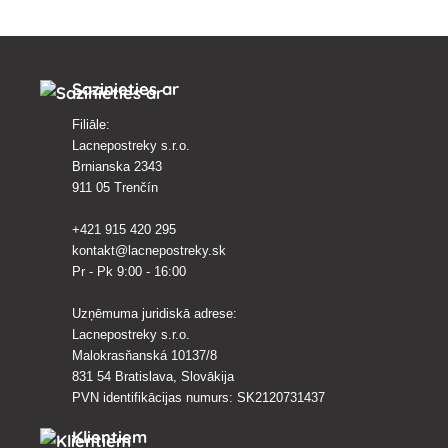
Sazinieties ar
Filiāle:
Lacnepostreky s.r.o.
Brnianska 2343
911 05 Trenčín
+421 915 420 295
kontakt@lacnepostreky.sk
Pr - Pk 9:00 - 16:00
Uzņēmuma juridiskā adrese:
Lacnepostreky s.r.o.
Malokrasňanská 10137/8
831 54 Bratislava, Slovākija
PVN identifikācijas numurs: SK2120731437
Klientiem