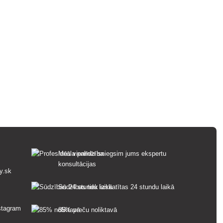
Mēs vienmēr sniegsim jums ekspertu
konsultācijas
y.sk
Sūdzības tiek izskatītas 24 stundu laikā
85% preču noliktavā