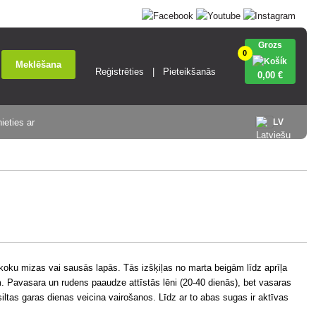
Grozs
0
Meklēšana
Reģistrēties
Pieteikšanās
0
,00 €
ieties ar
LV
ku mizas vai sausās lapās. Tās izšķiļas no marta beigām līdz aprīļa
 Pavasara un rudens paaudze attīstās lēni (20-40 dienās), bet vasaras
siltas garas dienas veicina vairošanos. Līdz ar to abas sugas ir aktīvas