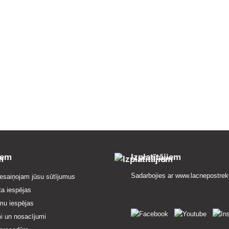
iem
Izplatītājiem
Sadarbojies ar
www.lacnepostrek
esaiņojam jūsu sūtījumus
ta iespējas
mu iespējas
i un nosacījumi