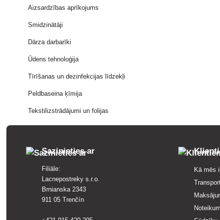
Aizsardzības aprīkojums
Smidzinātāji
Dārza darbarīki
Ūdens tehnoloģija
Tīrīšanas un dezinfekcijas līdzekļi
Peldbaseina ķīmija
Tekstilizstrādājumi un folijas
Sazinieties ar
Klient
Filiāle:
Kā mēs i
Lacnepostreky s.r.o.
Transpor
Brnianska 2343
Maksāju
911 05 Trenčín
Noteikum