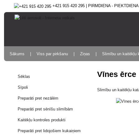
+421 915 420 295 | PIRMDIENA - PIEKTDIENA 9
Sākums
Viss par pirkšanu
Ziņas
Slimību un kaitēkļu 
Vīnes ērce
Sēklas
Sīpoli
Slimību un kaitēkļu ka
Preparāti pret nezālēm
Preparāti pret sēnīšu slimībām
Kaitēkļu kontroles produkti
Preparāti pret lidojošiem kukaiņiem