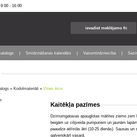
:00 - 16:00
katalogs
Smidzināšanas kalendārs
Vairumtirdzniecība
Sazin
talogs
»
Kodolmateriāli
»
Vīnes ērce
Kaitēkļa pazīmes
Dzimumgatavas apaugļotas mātītes ziemo zem ko
beigām uz cilijveida pumpuriem un jaunām lapām.
paaudze attīstās ātri (10-25 dienās). Sausas un 
galvenokārt vasarā.