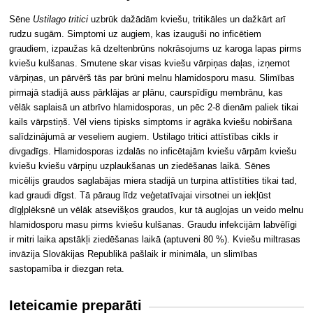
Sēne
Ustilago tritici
uzbrūk dažādām kviešu, tritikāles un dažkārt arī
rudzu sugām. Simptomi uz augiem, kas izauguši no inficētiem
graudiem, izpaužas kā dzeltenbrūns nokrāsojums uz karoga lapas pirms
kviešu kulšanas. Smutene skar visas kviešu vārpiņas daļas, izņemot
vārpiņas, un pārvērš tās par brūni melnu hlamidosporu masu. Slimības
pirmajā stadijā auss pārklājas ar plānu, caurspīdīgu membrānu, kas
vēlāk saplaisā un atbrīvo hlamidosporas, un pēc 2-8 dienām paliek tikai
kails vārpstiņš. Vēl viens tipisks simptoms ir agrāka kviešu nobiršana
salīdzinājumā ar veseliem augiem. Ustilago tritici attīstības cikls ir
divgadīgs. Hlamidosporas izdalās no inficētajām kviešu vārpām kviešu
kviešu kviešu vārpiņu uzplaukšanas un ziedēšanas laikā. Sēnes
micēlijs graudos saglabājas miera stadijā un turpina attīstīties tikai tad,
kad graudi dīgst. Tā pāraug līdz veģetatīvajai virsotnei un iekļūst
dīgļplēksnē un vēlāk atsevišķos graudos, kur tā augļojas un veido melnu
hlamidosporu masu pirms kviešu kulšanas. Graudu infekcijām labvēlīgi
ir mitri laika apstākļi ziedēšanas laikā (aptuveni 80 %). Kviešu miltrasas
invāzija Slovākijas Republikā pašlaik ir minimāla, un slimības
sastopamība ir diezgan reta.
Ieteicamie preparāti