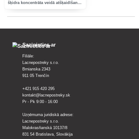
šķidra koncentrāta veidā atšķaidīšanai
ar ūdeni ziemas kviešu un miežu
aizsardzībai pret lapu un vārpu sēnīšu
slimībām un rapša sēnīšu slim�
Sazinieties ar
Filiāle:
Lacnepostreky s.r.o.
Brnianska 2343
911 05 Trenčín
+421 915 420 295
kontakt@lacnepostreky.sk
Pr - Pk 9:00 - 16:00
Uzņēmuma juridiskā adrese:
Lacnepostreky s.r.o.
Malokrasňanská 10137/8
831 54 Bratislava, Slovākija