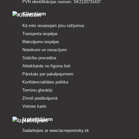
PVN identifikācijas numurs: SK2120731437
Klientiem
Kā mēs iesaiņojam jūsu sūtījumus
Transporta iespējas
Maksājumu iespējas
Noteikumi un nosacījumi
Sūdzību procedūra
Atteikšanās no līguma šeit
Pārskats par pakalpojumiem
Konfidencialitātes politika
Terminu glosārijs
Zīmoli piedāvājumā
Vietnes karte
Izplatītājiem
Sadarbojies ar
www.lacnepostreky.sk