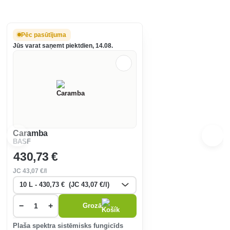
Pēc pasūtījuma
Jūs varat saņemt piektdien, 14.08.
Caramba
BASF
430
,73 €
JC
43
,07 €/l
−
+
Grozā
Plaša spektra sistēmisks fungicīds