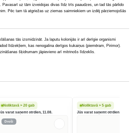
 Pavasarī uz tām izveidojas divas līdz trīs paaudzes, un tad tās pārlido
enim. Pēc tam tā atgriežas uz ziemas saimniekiem un izdēj pārziemojošās
āšanas tās izsmidzināt. Ja laputu kolonijās ir arī derīgie organismi
 jādod līdzekļiem, kas nenogalina derīgos kukaiņus (piemēram, Pirimor).
ināšanas šķidrumam jāpievieno arī mitrinošs līdzeklis.
Noliktavā > 20 gab
Noliktavā > 5 gab
Jūs varat saņemt otrdien, 11.08.
Jūs varat saņemt otrdien, 11.08.
Droši