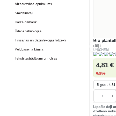
Aizsardzības aprīkojums
Smidzinātāji
Dārza darbarīki
Ūdens tehnoloģija
Bio plantel
Tīrīšanas un dezinfekcijas līdzekļi
dēļi
Peldbaseina ķīmija
UNICHEM
Tekstilizstrādājumi un folijas
4
,81 €
6
,25€
−
+
Līpošie dēļi a
dzelteno nokr
piesaista dau