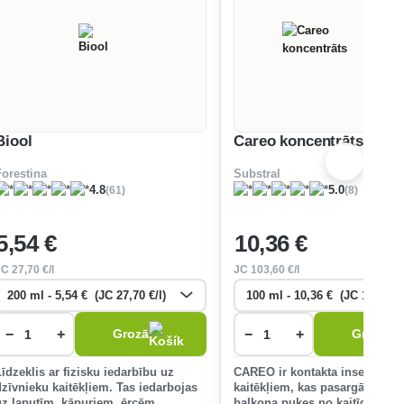
Biool
Careo koncentrāts
Forestina
Substral
(61)
(8)
4.8
5.0
5
,54 €
10
,36 €
JC
27
,70 €/l
JC
103
,60 €/l
−
+
−
+
Grozā
Grozā
Līdzeklis ar fizisku iedarbību uz
CAREO ir kontakta insekticīds
dzīvnieku kaitēkļiem. Tas iedarbojas
kaitēkļiem, kas pasargā istaba
uz laputīm, kāpuriem, ērcēm,
balkona puķes no kaitīgiem