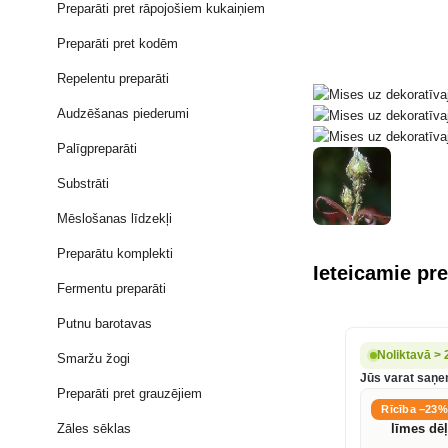
Preparāti pret rāpojošiem kukaiņiem
Preparāti pret kodēm
Repelentu preparāti
Audzēšanas piederumi
Palīgpreparāti
Substrāti
Mēslošanas līdzekļi
Preparātu komplekti
Ieteicamie pre
Fermentu preparāti
Putnu barotavas
Noliktavā > 
Smaržu žogi
Jūs varat saņem
Preparāti pret grauzējiem
Rīcība −23%
Zāles sēklas