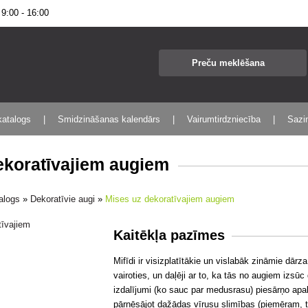
:00 - 16:00
katalogs
Smidzināšanas kalendārs
Vairumtirdzniecība
Sazin
ekoratīvajiem augiem
talogs
»
Dekoratīvie augi
»
Mises uz dekoratīvajiem augiem
Kaitēkļa pazīmes
Mifīdi ir visizplatītākie un vislabāk zināmie dārza k
vairoties, un daļēji ar to, ka tās no augiem izsūc
izdalījumi (ko sauc par medusrasu) piesārņo apa
pārnēsājot dažādas vīrusu slimības (piemēram, tul