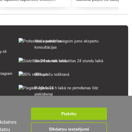
laputīm, tārpiem, tripsiem, čiguriem
kukaiņiem (odiem, nematodē
un daudziem citiem kaitēkļiem.
tripsiem, tārpiem, tārpiņiem, 
laputīm, laputis).
Mēs vienmēr sniegsim jums ekspertu
konsultācijas
y.sk
Sūdzības tiek izskatītas 24 stundu laikā
85% preču noliktavā
Piegāde 24 h laikā no pirmdienas līdz
piektdienai
Piekrītu
īkdatnes
Sīkdatņu iestatījumi
datņu