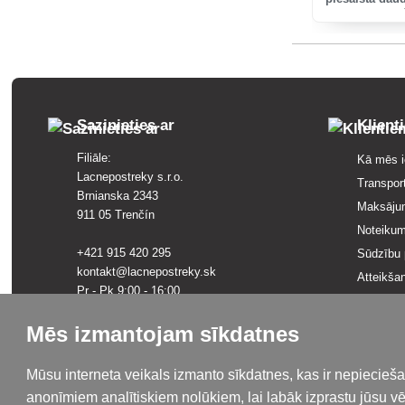
piemēram, ķirš
ābolu pīlādžu
tostarp la
Sazinieties ar
Klient
Filiāle:
Kā mēs i
Lacnepostreky s.r.o.
Transpor
Brnianska 2343
Maksāju
911 05 Trenčín
Noteikum
+421 915 420 295
Sūdzību 
kontakt@lacnepostreky.sk
Atteikša
Pr - Pk 9:00 - 16:00
Pārskats
Konfidenc
Mēs izmantojam sīkdatnes
Uzņēmuma juridiskā adrese:
Lacnepostreky s.r.o.
Terminu g
Malokrasňanská 10137/8
Zīmoli p
Mūsu interneta veikals izmanto sīkdatnes, kas ir nepiecieš
831 54 Bratislava, Slovākija
Vietnes 
anonīmiem analītiskiem nolūkiem, lai labāk izprastu jūsu v
PVN identifikācijas numurs: SK2120731437