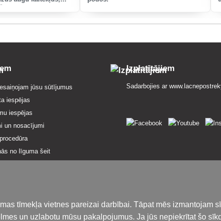
u puvi, ābolu vītoli,
s un dārza kaitēkļus,
iem
Izplatītājiem
Sadarbojies ar
www.lacnepostrek
esaiņojam jūsu sūtījumus
ta iespējas
mu iespējas
i un nosacījumi
procedūra
nās no līguma šeit
 par pakalpojumiem
ialitātes politika
losārijs
iedāvājumā
amas tīmekļa vietnes pareizai darbībai. Tāpat mēs izmantojam s
karte
ēlmes un uzlabotu mūsu pakalpojumus. Ja jūs nepiekrītat šo sīk