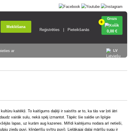
Grozs
0
Meklēšana
Reģistrēties
Pieteikšanās
0
,00 €
ieties ar
LV
ultūru kaitēkļi. To kaitīgums daļēji ir saistīts ar to, ka tās var ļoti ātri
 daudz vairāk sulu, nekā spēj izmantot. Tāpēc šie saldie un lipīgie
kšējās lapas, uz kurām aug kazenes. Mifīdi kaitējumu nodara arī netieši,
pju ziedu puvi, kliņģerīšu svītru puvi). Lielākajai daļai mārīšu sugu ir