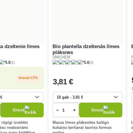
la dzeltenie līmes
Bio plantella dzeltenās līmes
plāksnes
UNICHEM
(1)
(2)
5.0
5.0
Ietaupi 23%
3
,81 €
−
+
Grozā
Grozā
r rūpīgi izvēlēto
Mazas līmes plāksnītes kaitīgo
āsu neatvairāmi
kukaiņu ķeršanai tauriņa formas
dzus augu kaitēkļus,
podos.