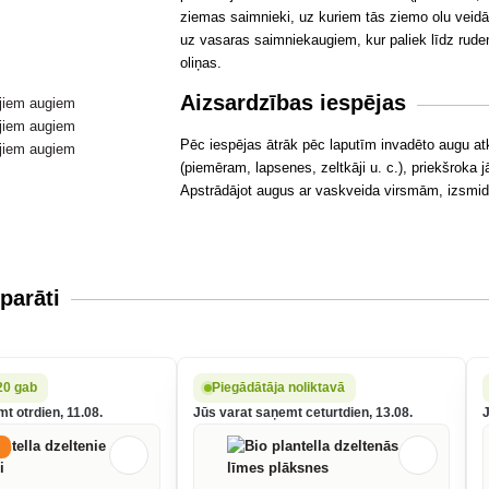
ziemas saimnieki, uz kuriem tās ziemo olu veidā.
uz vasaras saimniekaugiem, kur paliek līdz rud
oliņas.
Aizsardzības iespējas
Pēc iespējas ātrāk pēc laputīm invadēto augu atkl
(piemēram, lapsenes, zeltkāji u. c.), priekšroka
Apstrādājot augus ar vaskveida virsmām, izsmidz
parāti
20 gab
Piegādātāja noliktavā
t otrdien, 11.08.
Jūs varat saņemt ceturtdien, 13.08.