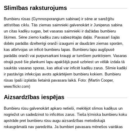
Slimības raksturojums
Bumbieru rūsas (Gymnosporangium sabinae) ir sēne ar sarežģītu
attīstības ciklu. Tās ziemas saimnieki galvenokārt ir Juniperus sabina
un citas kadiķu sugas, bet vasaras saimnieki ir dažādas bumbieru
šķirnes. Sēne ziemo kadiķu zaru sabiezētajās daļās. Pavasarī šajās
dobēs parādās dzeltenīgi oranži izaugumi ar daudzām ziemas sporām,
kas atbrīvojas un inficē bumbieru lapas. Bumbieru lapu augšpusē
parādās oranži vai purpursarkani kraupji ar tumšiem punktiņiem. Vasaras
otrajā pusē šie plankumi lapu apakšējā pusē uzbriest un vēlāk izdala tā
sauktās vasaras sporas, kas atkal var inficēt kadiķu zarus. Slimie kadiķi
ir pastāvīgs infekcijas avots apkārtējiem bumbieru kokiem. Bumbieru
rūsas īpaši izplatās lietainā pavasara laikā. Foto: (Martin Cooper,
www.flickr.com)
Aizsardzības iespējas
Bumbieru rūsu galvenokārt apkaro netieši, meklējot slimos kadiķus un
nogriežot un sadedzinot to inficētos zarus. Tieša ķīmiska bumbieru koku
apstrāde pret bumbieru rūsu augu aizsardzības metodiskajā
rokasgrāmatā nav paredzēta. Ja bumbieri pavasara mēnešos vairākas