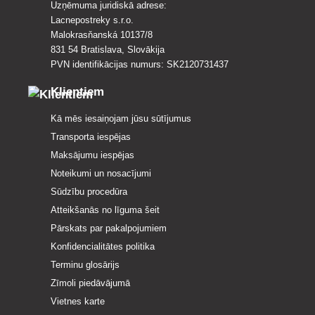
Uzņēmuma juridiskā adrese:
Lacnepostreky s.r.o.
Malokrasňanská 10137/8
831 54 Bratislava, Slovākija
PVN identifikācijas numurs: SK2120731437
Klientiem
Kā mēs iesaiņojam jūsu sūtījumus
Transporta iespējas
Maksājumu iespējas
Noteikumi un nosacījumi
Sūdzību procedūra
Atteikšanās no līguma šeit
Pārskats par pakalpojumiem
Konfidencialitātes politika
Terminu glosārijs
Zīmoli piedāvājumā
Vietnes karte