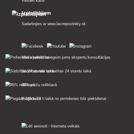
Vietnes karte
Izplatītājiem
Sadarbojies ar
www.lacnepostreky.sk
Mēs vienmēr sniegsim jums ekspertu konsultācijas
Sūdzības tiek izskatītas 24 stundu laikā
85% preču noliktavā
Piegāde 24 h laikā no pirmdienas līdz piektdienai