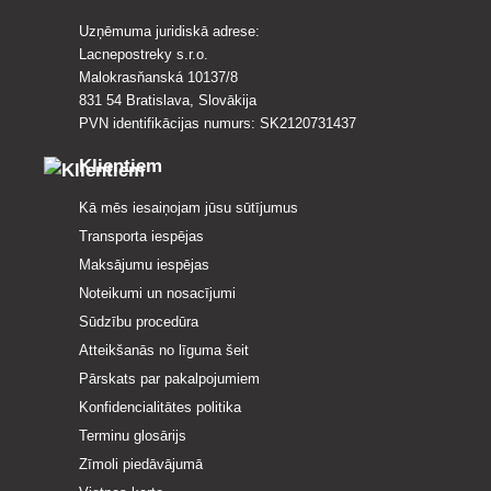
Uzņēmuma juridiskā adrese:
Lacnepostreky s.r.o.
Malokrasňanská 10137/8
831 54 Bratislava, Slovākija
PVN identifikācijas numurs: SK2120731437
Klientiem
Kā mēs iesaiņojam jūsu sūtījumus
Transporta iespējas
Maksājumu iespējas
Noteikumi un nosacījumi
Sūdzību procedūra
Atteikšanās no līguma šeit
Pārskats par pakalpojumiem
Konfidencialitātes politika
Terminu glosārijs
Zīmoli piedāvājumā