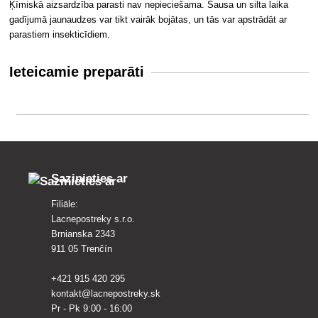
Ķīmiskā aizsardzība parasti nav nepieciešama. Sausa un silta laika
gadījumā jaunaudzes var tikt vairāk bojātas, un tās var apstrādāt ar
parastiem insekticīdiem.
Ieteicamie preparāti
Sazinieties ar
Filiāle:
Lacnepostreky s.r.o.
Brnianska 2343
911 05 Trenčín
+421 915 420 295
kontakt@lacnepostreky.sk
Pr - Pk 9:00 - 16:00