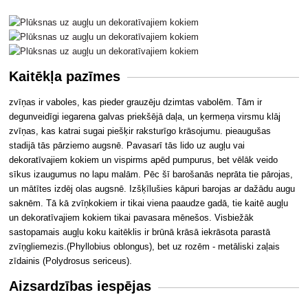
Kaitēkļa pazīmes
zvīņas ir vaboles, kas pieder grauzēju dzimtas vabolēm. Tām ir
degunveidīgi iegarena galvas priekšējā daļa, un ķermeņa virsmu klāj
zvīņas, kas katrai sugai piešķir raksturīgo krāsojumu. pieaugušas
stadijā tās pārziemo augsnē. Pavasarī tās lido uz augļu vai
dekoratīvajiem kokiem un vispirms apēd pumpurus, bet vēlāk veido
sīkus izaugumus no lapu malām. Pēc šī barošanās neprāta tie pārojas,
un mātītes izdēj olas augsnē. Izšķīlušies kāpuri barojas ar dažādu augu
saknēm. Tā kā zvīņkokiem ir tikai viena paaudze gadā, tie kaitē augļu
un dekoratīvajiem kokiem tikai pavasara mēnešos. Visbiežāk
sastopamais augļu koku kaitēklis ir brūnā krāsā iekrāsota parastā
zvīņgliemezis.(Phyllobius oblongus), bet uz rozēm - metāliski zaļais
zīdainis (Polydrosus sericeus)
.
Aizsardzības iespējas