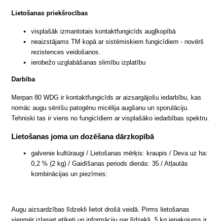
Lietošanas priekšrocības
visplašāk izmantotais kontaktfungicīds augļkopībā
neaizstājams TM kopā ar sistēmiskiem fungicīdiem - novērš
rezistences veidošanos.
ierobežo uzglabāšanas slimību izplatību
Darbība
Merpan 80 WDG ir kontaktfungicīds ar aizsargājošu iedarbību, kas
nomāc augu sēnīšu patogēnu micēlija augšanu un sporulāciju.
Tehniski tas ir viens no fungicīdiem ar visplašāko iedarbības spektru.
Lietošanas joma un dozēšana dārzkopībā
galvenie kultūraugi / Lietošanas mērķis: kraupis / Deva uz ha:
0,2 % (2 kg) / Gaidīšanas periods dienās: 35 / Atļautās
kombinācijas un piezīmes:
Augu aizsardzības līdzekli lietot drošā veidā. Pirms lietošanas
vienmēr izlasiet etiķeti un informāciju par līdzekli. 5 kg iepakojums ir