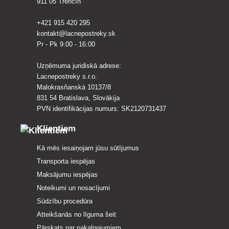
911 05 Trenčín
+421 915 420 295
kontakt@lacnepostreky.sk
Pr - Pk 9:00 - 16:00
Uzņēmuma juridiskā adrese:
Lacnepostreky s.r.o.
Malokrasňanská 10137/8
831 54 Bratislava, Slovākija
PVN identifikācijas numurs: SK2120731437
Klientiem
Kā mēs iesaiņojam jūsu sūtījumus
Transporta iespējas
Maksājumu iespējas
Noteikumi un nosacījumi
Sūdzību procedūra
Atteikšanās no līguma šeit
Pārskats par pakalpojumiem