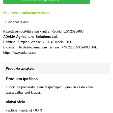
Noliktavā atkarībā no varianta
Pievienot izlasei
Ražotājs/importētājs saskaņā ar Regulu (ES) 2023/988
ADAMA Agricultural Solutions Ltd.
Edmund-Rumpler-Strasse 6, 51149 Koeln, DEU
E-pasts: info.de@adama.com Tālrunis: +49 2203 5039-000 URL:
https://www.adama.com
Produkta apraksts
Produkta īpašības
Fungicīda preparāts ūdenī disperģējamu granulu veidā kodolu
aizsardzībai pret kraupi.
aktīvā viela
kaptāns [kaptāns] - 80 %.