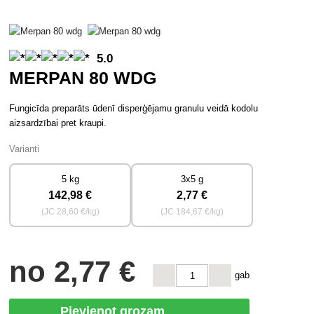
5.0
MERPAN 80 WDG
Fungicīda preparāts ūdenī disperģējamu granulu veidā kodolu
aizsardzībai pret kraupi.
Varianti
5 kg
3x5 g
142
,98 €
2
,77 €
(JC
28
,60 €/kg)
(JC
184
,67 €/kg)
no
2
,77 €
gab
Pievienot grozam