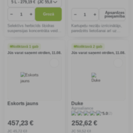
Apsardzes
−
+
−
+
Grozā
pieejamība
Selektīvs herbicīds šķidras
Kartupeļu nezāļu iznīcinātājs,
suspensijas koncentrāta veidā
paredzēts lietošanai arī uz
atšķaidīšanai ar ūdeni,
nobriedušiem kartupeļiem.
paredzēts pēcsējas lietošanai
rudenī ziemas kviešos, ziemas
Noliktavā 1 gab
Noliktavā 2 gab
miežos, rudzos un tritikālē pret
Jūs varat saņemt otrdien, 11.08.
Jūs varat saņemt otrdien, 11.08.
paras
Eskorts jauns
Duke
Agroaliance
(2)
5.0
457
,23 €
252
,62 €
JC
45
,72 €/l
JC
50
,52 €/l