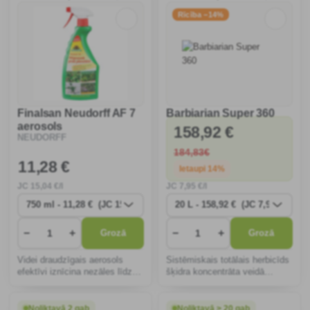
pagalmiem, ātri panākams.
Rīcība −14%
Finalsan Neudorff AF 7
Barbiarian Super 360
aerosols
158
,92 €
NEUDORFF
184
,83€
11
,28 €
Ietaupi 14%
JC
15
,04 €/l
JC
7
,95 €/l
−
+
−
+
Grozā
Grozā
Videi draudzīgais aerosols
Sistēmiskais totālais herbicīds
efektīvi iznīcina nezāles līdz
šķidra koncentrāta veidā
pat saknēm, vienlaikus
atšķaidīšanai ar ūdeni,
saudzējot augsni un padarot to
paredzēts daudzgadīgo un
drošu bērniem un dzīvniekiem.
viengadīgo nezāļu, tostarp
Noliktavā 2 gab
Noliktavā > 20 gab