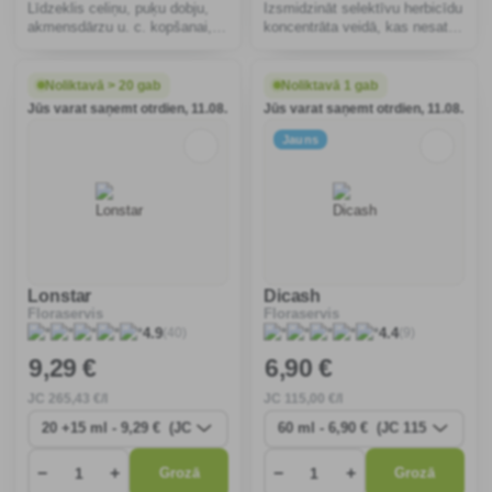
Līdzeklis celiņu, puķu dobju,
Izsmidzināt selektīvu herbicīdu
akmensdārzu u. c. kopšanai,
koncentrāta veidā, kas nesatur
iznīcina nezāles un sūnas,
glifosātu, nevēlamu viengadīgo
ieskaitot saknes, nebojā
nezāļu un sūnu ierobežošanai
apkārtējos augus, vizuāls
uz nelauksaimniecībā
Noliktavā > 20 gab
Noliktavā 1 gab
vīšanas efekts pēc trim
izmantojamas zemes un zem
Jūs varat saņemt otrdien, 11.08.
Jūs varat saņemt otrdien, 11.08.
stundām.
dekoratīvajiem
Jauns
Lonstar
Dicash
Floraservis
Floraservis
(40)
(9)
4.9
4.4
9
,29 €
6
,90 €
JC
265
,43 €/l
JC
115
,00 €/l
−
+
−
+
Grozā
Grozā