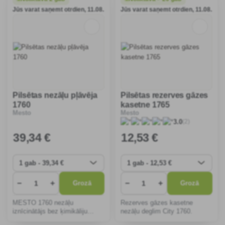
Ideāli piemērots celiņiem,
piretras, ierobežošanai
Jūs varat saņemt otrdien, 11.08.
Jūs varat saņemt otrdien, 11.08.
piebraucamajiem ce
aramzemē, labībā, rap
Pilsētas nezāļu pļāvēja
Pilsētas rezerves gāzes
1760
kasetne 1765
Mesto
Mesto
(2)
3.0
39
,34 €
12
,53 €
−
+
−
+
Grozā
Grozā
MESTO 1760 nezāļu
Rezerves gāzes kasetne
iznīcinātājs bez ķimikāliju
nezāļu deglim City 1760.
lietošanas likvidē nezāles uz