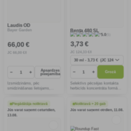
Laudis OD
Bayer Garden
Benta 480 SL
(5)
5.0
3
,73 €
66
,00 €
JC
124
,33 €/l
JC
66
,00 €/l
Apsardzes
−
+
−
+
Grozā
pieejamība
Izsmidzināms, pēc
Selektīvs pēcsējas kontakta
smidzināšanas lietojams,
herbicīds koncentrāta formā
selektīvs, sistēmisks herbicīds
atšķaidīšanai ar ūdeni, kas
eļļas bāzes koncentrāta veidā
paredzēts divdīgļlapju nezāļu
divdīgļlapju nezāļu un
ierobežošanai kartupeļos,
Piegādātāja noliktavā
Noliktavā > 20 gab
viengadīgo graudzāļu
zirņos, pupās, linos, pupās un
Jūs varat saņemt ceturtdien,
Jūs varat saņemt otrdien, 11.08.
ierobežošanai kukurūzā.
narcis�
13.08.