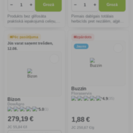
−
+
−
+
Grozā
Grozā
Produkts bez glifosāta
Pirmais dabīgais totālais
praktiskā iepakojumā celiņu,
herbicīds pret nezālēm, aļģēm
puķu dobju, akmensdārzu u. c.
un sūnām.
kopšanai, iznīcina nezāles,
tostarp saknes un sūnas,
Pēc pasūtījuma
Izpārdots
nenodara kaitējumu
Jūs varat saņemt trešdien,
apkārtējiem augiem, vizuāls
Jauns
12.08.
nov�
Buzzin
Floraservis
(35)
Bizon
4.9
DowAgro
(1)
5.0
279
,19 €
1
,88 €
JC
55
,84 €/l
JC
250
,67 €/g