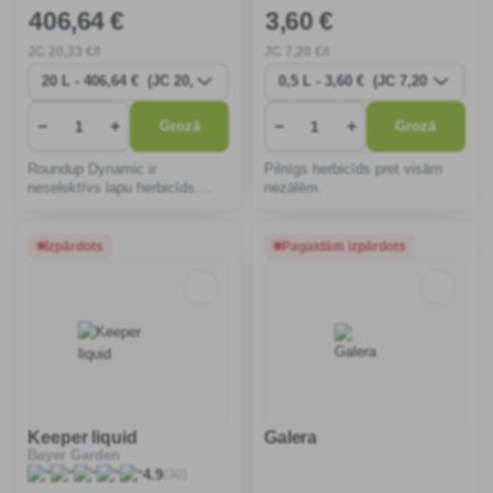
406
,64 €
3
,60 €
JC
20
,33 €/l
JC
7
,20 €/l
−
+
−
+
Grozā
Grozā
Roundup Dynamic ir
Pilnīgs herbicīds pret visām
neselektīvs lapu herbicīds.
nezālēm.
Produkts darbojas kā totāls
herbicīds. Tas nenonāk saknēs
un neiedarbojas uz sēklām.
Izpārdots
Pagaidām izpārdots
Keeper liquid
Galera
Bayer Garden
(30)
4.9