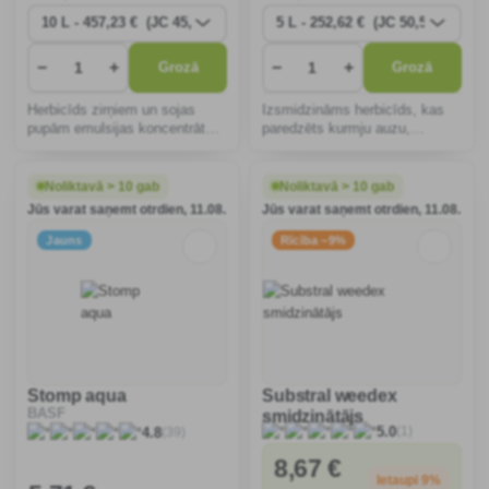
−
+
−
+
Grozā
Grozā
Herbicīds zirņiem un sojas
Izsmidzināms herbicīds, kas
pupām emulsijas koncentrāta
paredzēts kurmju auzu,
veidā, kas paredzēts
parastās sloksnes, lauka
pirmssējas lietošanai emulsijas
skarenīšu un citu viengadīgo
veidā viendīgļlapju un
viendīgļlapju nezāļu
Noliktavā > 10 gab
Noliktavā > 10 gab
divdīgļlapju nezāļu
ierobežošanai kviešos,
Jūs varat saņemt otrdien, 11.08.
Jūs varat saņemt otrdien, 11.08.
ierobežošanai.
vasaras miežos, rudzos un
tritikāl�
Jauns
Rīcība −9%
Stomp aqua
Substral weedex
BASF
smidzinātājs
(1)
5.0
(39)
4.8
8
,67 €
Ietaupi 9%