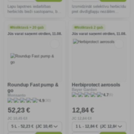
Lapu lapotnes iedarbības
Izsmidzināt selektīvu herbicīdu
herbicīds bieži sastopamu, bet
pret divdīgļlapju nezālēm
arī ļoti izturīgu nezāļu
kukurūzā un zālājā.
ierobežošanai zālājos.
Noliktavā > 20 gab
Noliktavā 2 gab
Jūs varat saņemt otrdien, 11.08.
Jūs varat saņemt otrdien, 11.08.
Roundup Fast pump &
Herbiprotect aerosols
Bayer Garden
go
(6)
4.7
Monsanto
(30)
4.9
52
,23 €
12
,84 €
JC
10
,45 €/l
JC
12
,84 €/l