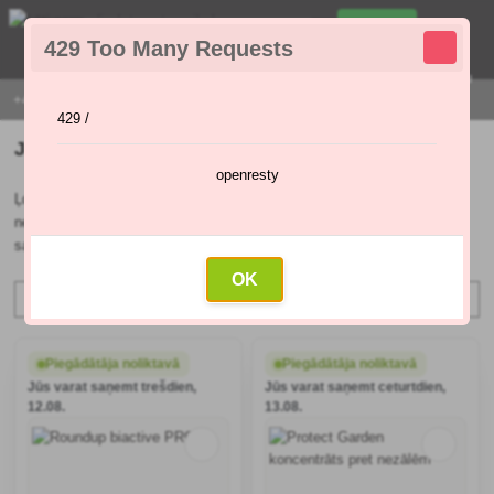
0
429 Too Many Requests
0
,00 €
Menu
+421 915 420 295 | PIRMDIENA - PIEKTDIENA 9:00 - 16:00
429 /
Jaunākais Preparāti pret nezālēm
openresty
Ļoti noderīga var būt smidzināšana pret nezālēm. Dārzā augošās
nezāles var nodarīt lielu kaitējumu, jo īpaši, ja tās ir pīlādzenes vai
sausmētras.
Turpināt
OK
Najnovšie
Filter
Piegādātāja noliktavā
Piegādātāja noliktavā
Jūs varat saņemt trešdien,
Jūs varat saņemt ceturtdien,
12.08.
13.08.