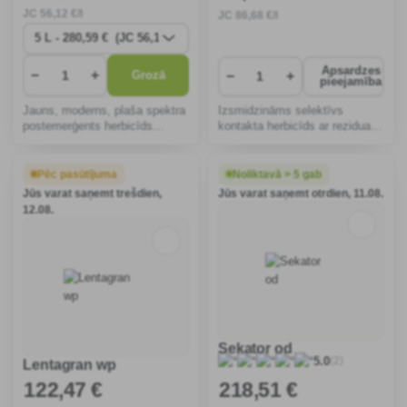
JC
56
,12 €/l
JC
86
,68 €/l
Apsardzes
−
+
−
+
Grozā
pieejamība
Jauns, moderns, plaša spektra
Izsmidzināms selektīvs
postemerģents herbicīds
kontakta herbicīds ar rezidualu
kukurūzai. Kombinēta
iedarbību suspensijas
iedarbība gan caur lapotni, gan
koncentrāta veidā ziemas
augsni, uz graudzālēm un
kviešu, ziemas miežu,
Pēc pasūtījuma
Noliktavā > 5 gab
platlapu, daudzgadīgām un
tritikāles, rudzu, vasaras
Jūs varat saņemt trešdien,
Jūs varat saņemt otrdien, 11.08.
viengadīgām nezālēm. Viss vi
kviešu un vasaras miežu
12.08.
ierobežošana
Sekator od
(2)
5.0
Lentagran wp
122
,47 €
218
,51 €