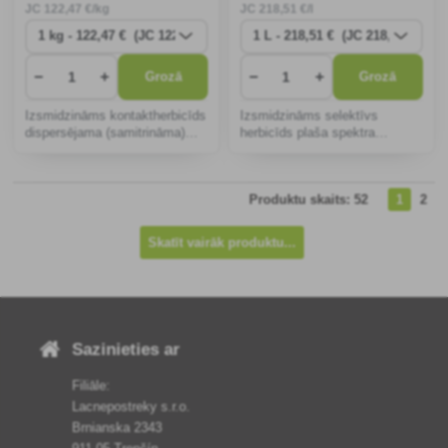
JC
122
,47 €/kg
JC
218
,51 €/l
−
+
−
+
Grozā
Grozā
Izsmidzināms kontaktherbicīds
Izsmidzināms selektīvs
dispersējama (samitrināma)
herbicīds plaša spektra
pulvera veidā divdīgļlapju
divdīgļlapju nezāļu
nezāļu ierobežošanai sīpolos,
ierobežošanai labībā, izņemot
puravos, kāpostos,
sētas auzas.
Produktu skaits: 52
1
2
kāpostaugos, artišokos,
sparģeļos, ārstniecības
Skatīt vairāk produktu...
Sazinieties ar
Filiāle:
Lacnepostreky s.r.o.
Brnianska 2343