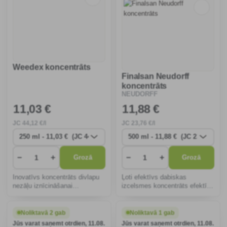
Weedex koncentrāts
Finalsan Neudorff
koncentrāts
NEUDORFF
11
,03 €
11
,88 €
JC
44
,12 €/l
JC
23
,76 €/l
−
+
−
+
Grozā
Grozā
Inovatīvs koncentrāts divlapu
Ļoti efektīvs dabiskas
nezāļu iznīcināšanai
izcelsmes koncentrāts efektīvi
nodrošinās veselīgu zālāju.
iznīcina nezāles un sūnas,
Tas iedarbojas ātri, ir videi
drošs bērniem un
draudzīgs un viegli uzklājams
mājdzīvniekiem. Ideāli
Noliktavā 2 gab
Noliktavā 1 gab
ar smidzinātāju.
piemērots dārza celiņiem un
Jūs varat saņemt otrdien, 11.08.
Jūs varat saņemt otrdien, 11.08.