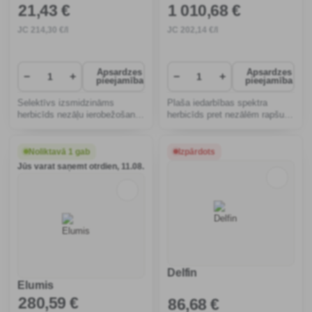
21
,43 €
1 010
,68 €
JC
214
,30 €/l
JC
202
,14 €/l
Apsardzes
Apsardzes
−
+
−
+
pieejamība
pieejamība
Selektīvs izsmidzināms
Plaša iedarbības spektra
herbicīds nezāļu ierobežošanai
herbicīds pret nezālēm rapšu,
kartupeļu, tomātu un burkānu
sinepju, kukurūzas, kārklu un
kultūrās.
linu sējumos.
Noliktavā 1 gab
Izpārdots
Jūs varat saņemt otrdien, 11.08.
Delfin
Elumis
280
,59 €
86
,68 €