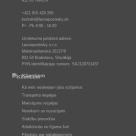
911 05 Trenčín
+421 915 420 295
kontakt@lacnepostreky.sk
Pr - Pk 9:00 - 16:00
Uzņēmuma juridiskā adrese:
Lacnepostreky s.r.o.
Malokrasňanská 10137/8
831 54 Bratislava, Slovākija
PVN identifikācijas numurs: SK2120731437
Klientiem
Kā mēs iesaiņojam jūsu sūtījumus
Transporta iespējas
Maksājumu iespējas
Noteikumi un nosacījumi
Sūdzību procedūra
Atteikšanās no līguma šeit
Pārskats par pakalpojumiem