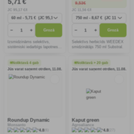
5
,71 €
9
,53€
JC
95
,17 €/l
JC
11
,56 €/l
−
+
−
+
Grozā
Grozā
Izsmidzināms selektīvs,
Selektīvs herbicīds WEEDEX
sistēmiski iedarbīgs lapotnes
smidzinātājs 750 ml Substral.
herbicīds kapsulu suspensijas
veidā šķidrumā divdīgļlapju un
lakstaugu nezāļu
Noliktavā 4 gab
Noliktavā > 20 gab
ierobežošanai.
Jūs varat saņemt otrdien, 11.08.
Jūs varat saņemt otrdien, 11.08.
Roundup Dynamic
Kaput green
Monsanto
Agroaliance
(6)
(27)
4.8
4.8