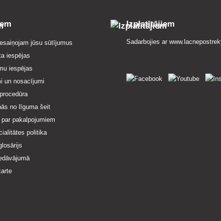
iem
Izplatītājiem
Sadarbojies ar
www.lacnepostrek
esaiņojam jūsu sūtījumus
ta iespējas
mu iespējas
i un nosacījumi
procedūra
nās no līguma šeit
 par pakalpojumiem
ialitātes politika
losārijs
iedāvājumā
karte