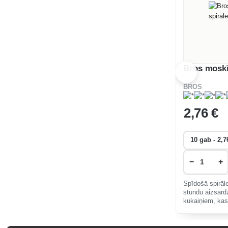
Bros moskī
BROS
2
,76 €
−
+
Spīdošā spirāl
stundu aizsard
kukaiņiem, kas
vakaros. Tā ir 
ārpus telpām.