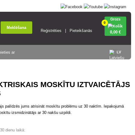
Grozs
0
Meklēšana
Reģistrēties
Pieteikšanās
0
,00 €
ieties ar
LV
KTRISKAIS MOSKĪTU IZTVAICĒTĀJS
S
tājs palīdzēs jums atrisināt moskītu problēmu uz 30 naktīm. Iepakojumā
moskītu izsmidzinātājs ar 30 nakšu uzpildi.
0 dienu laikā: