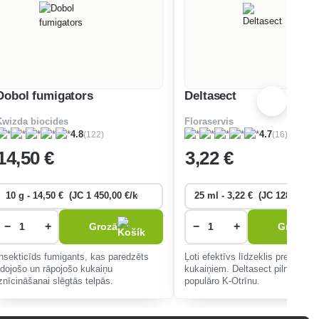
Dobol fumigators
Deltasect
Kwizda biocides
Floraservis
(122)
(16)
4.8
4.7
14
,50 €
3
,22 €
−
+
−
+
Grozā
Grozā
Insekticīds fumigants, kas paredzēts
Ļoti efektīvs līdzeklis pret rāpo
lidojošo un rāpojošo kukaiņu
kukaiņiem. Deltasect pilnībā aiz
iznīcināšanai slēgtās telpās.
populāro K-Otrīnu.