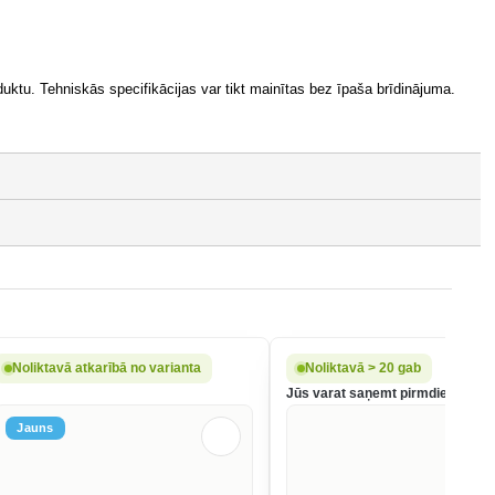
oduktu. Tehniskās specifikācijas var tikt mainītas bez īpaša brīdinājuma.
Noliktavā atkarībā no varianta
Noliktavā > 20 gab
Jūs varat saņemt pirmdien, 10.08
Jauns