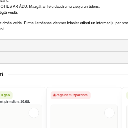
mšanu.
TIES AR ĀDU: Mazgāt ar lielu daudzumu ziepju un ūdens.
ēgtā veidā.
ot drošā veidā. Pirms lietošanas vienmēr izlasiet etiķeti un informāciju par pr
īvi.
ti
10 gab
Pagaidām izpārdots
mt pirmdien, 10.08.