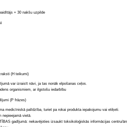
tbaidītājs + 30 nakšu uzpilde
i
raksti (H teikumi)
jumā var izraisīt nāvi, ja tas nonāk elpošanas ceļos.
ūdens organismiem, ar ilgstošu iedarbību
ījumi (P frāzes)
a medicīniskā palīdzība, turiet pa rokai produkta iepakojumu vai etiķeti.
m nepieejamā vietā.
BAS gadījumā: nekavējoties izsaukt toksikoloģiskās informācijas centru/ār