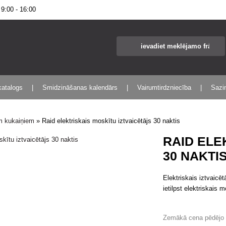
:00 - 16:00
katalogs
Smidzināšanas kalendārs
Vairumtirdzniecība
Sazin
em kukaiņiem
»
Raid elektriskais moskītu iztvaicētājs 30 naktis
RAID ELE
30 NAKTI
Elektriskais iztvaicē
ietilpst elektriskais 
Zemākā cena pēdējo 3