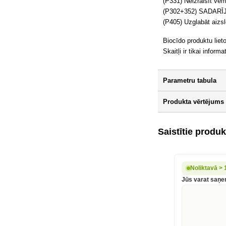
(P331) Neizraisīt ve
(P302+352) SADARĪJO
(P405) Uzglabāt aizsl
Biocīdo produktu liet
Skaitļi ir tikai informat
Parametru tabula
Produkta vērtējums
Saistītie produk
Noliktavā > 
Jūs varat saņe