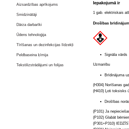
Iepakojumā ir
Aizsardzības aprīkojums
1 gab. elektriskais a
Smidzinātāji
Drošības brīdinājum
Dārza darbarīki
Ūdens tehnoloģija
Tīrīšanas un dezinfekcijas līdzekļi
Signāla vārds
Peldbaseina ķīmija
Uzmanību
Tekstilizstrādājumi un folijas
Brīdinājuma uz
(H304) Norīšanas gadī
(H410) Ļoti toksisks 
Drošības norād
(P101) Ja nepieciešam
(P102) Glabāt bērnie
(P301+P310) IEDZĪSTĪ