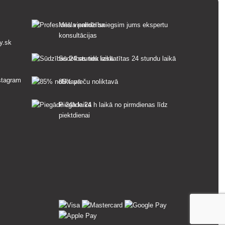
Mēs vienmēr sniegsim jums ekspertu
konsultācijas
y.sk
Sūdzības tiek izskatītas 24 stundu laikā
85% preču noliktavā
Piegāde 24 h laikā no pirmdienas līdz
piektdienai