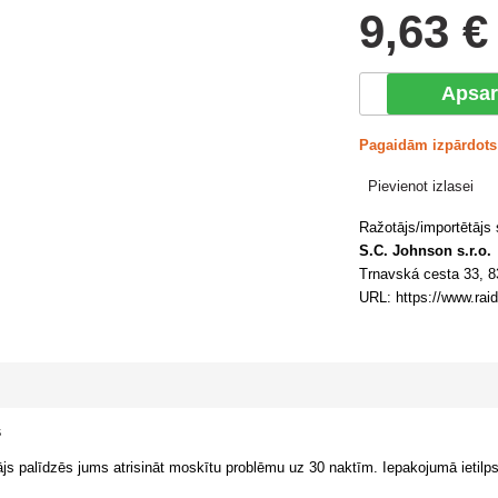
9
,63 €
Apsar
Pagaidām izpārdots
Pievienot izlasei
Ražotājs/importētājs
S.C. Johnson s.r.o.
Trnavská cesta 33, 8
URL: https://www.rai
s
tājs palīdzēs jums atrisināt moskītu problēmu uz 30 naktīm. Iepakojumā ietilps