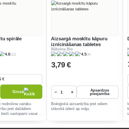
tu spirāle
Aizsargā moskītu kāpuru
iznīcināšanas tabletes
Bábolna Bio
(11)
(4)
4.8
4.5
3
,79 €
Apsardzes
Grozā
−
+
pieejamība
e nodrošina vairāku
Bioloģiskā aizsardzība pret odiem
zību pret dažādiem
stāvošā ūdenī ap māju.
 bieži sastopami vasaras
paredzēta lietošanai