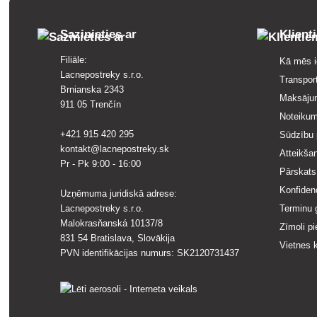
Sazinieties ar
Klient
Filiāle:
Kā mēs i
Lacnepostreky s.r.o.
Transpor
Brnianska 2343
Maksāju
911 05 Trenčín
Noteikum
+421 915 420 295
Sūdzību 
kontakt@lacnepostreky.sk
Atteikša
Pr - Pk 9:00 - 16:00
Pārskats
Konfidenc
Uzņēmuma juridiskā adrese:
Lacnepostreky s.r.o.
Terminu g
Malokrasňanská 10137/8
Zīmoli p
831 54 Bratislava, Slovākija
Vietnes 
PVN identifikācijas numurs: SK2120731437