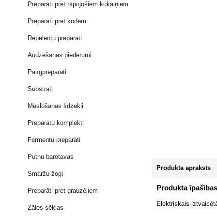
Preparāti pret rāpojošiem kukaiņiem
Preparāti pret kodēm
Repelentu preparāti
Audzēšanas piederumi
Palīgpreparāti
Substrāti
Mēslošanas līdzekļi
Preparātu komplekti
Fermentu preparāti
Putnu barotavas
Produkta apraksts
Smaržu žogi
Produkta īpašība
Preparāti pret grauzējiem
Elektriskais iztvaicē
Zāles sēklas