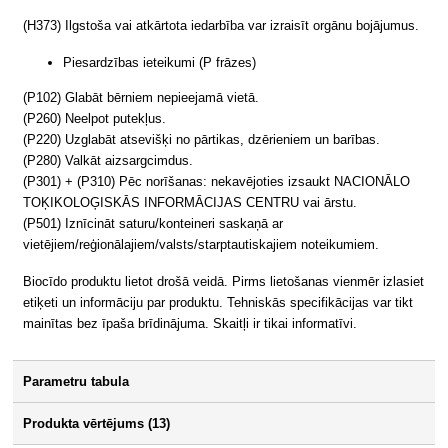
(H373) Ilgstoša vai atkārtota iedarbība var izraisīt orgānu bojājumus.
Piesardzības ieteikumi (P frāzes)
(P102) Glabāt bērniem nepieejamā vietā.
(P260) Neelpot putekļus.
(P220) Uzglabāt atsevišķi no pārtikas, dzērieniem un barības.
(P280) Valkāt aizsargcimdus.
(P301) + (P310) Pēc norīšanas: nekavējoties izsaukt NACIONĀLO
TOĶIKOLOĢISKĀS INFORMĀCIJAS CENTRU vai ārstu.
(P501) Iznīcināt saturu/konteineri saskaņā ar
vietējiem/reģionālajiem/valsts/starptautiskajiem noteikumiem.
Biocīdo produktu lietot drošā veidā. Pirms lietošanas vienmēr izlasiet
etiķeti un informāciju par produktu. Tehniskās specifikācijas var tikt
mainītas bez īpaša brīdinājuma. Skaitļi ir tikai informatīvi.
Parametru tabula
Produkta vērtējums (13)