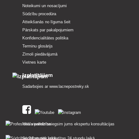
Noteikumi un nosacījumi
Sūdzību procedūra
Atteikšanās no līguma šeit
Pārskats par pakalpojumiem
Konfidencialitātes politika
Terminu glosārijs
Zīmoli piedāvājumā
Vietnes karte
Izplatītājiem
Sadarbojies ar
www.lacnepostreky.sk
Mēs vienmēr sniegsim jums ekspertu konsultācijas
Sūdzības tiek izskatītas 24 stundu laikā