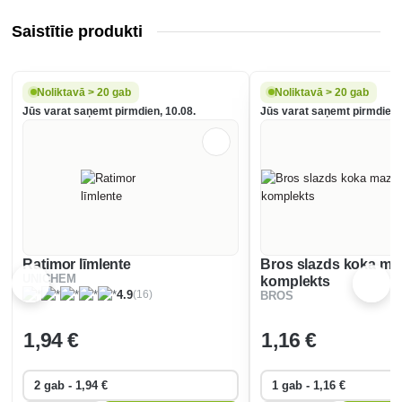
Saistītie produkti
Noliktavā > 20 gab
Noliktavā > 20 gab
Jūs varat saņemt pirmdien, 10.08.
Jūs varat saņemt pirmdien,
Ratimor līmlente
Bros slazds koka ma
UNICHEM
komplekts
(16)
4.9
BROS
1
,94 €
1
,16 €