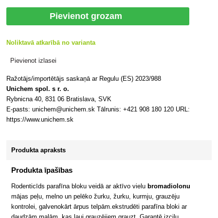
Pievienot grozam
Noliktavā atkarībā no varianta
Pievienot izlasei
Ražotājs/importētājs saskaņā ar Regulu (ES) 2023/988
Unichem spol. s r. o.
Rybnicna 40, 831 06 Bratislava, SVK
E-pasts: unichem@unichem.sk Tālrunis: +421 908 180 120 URL:
https://www.unichem.sk
Produkta apraksts
Produkta īpašības
Rodenticīds parafīna bloku veidā ar aktīvo vielu
bromadiolonu
mājas peļu, melno un pelēko žurku, žurku, kurmju, grauzēju
kontrolei, galvenokārt ārpus telpām.ekstrudēti parafīna bloki ar
daudzām malām, kas ļauj grauzējiem grauzt. Garantē izcilu