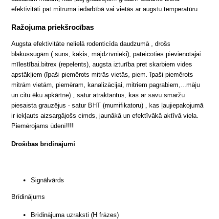
efektivitāti pat mitruma iedarbībā vai vietās ar augstu temperatūru.
Ražojuma priekšrocības
Augsta efektivitāte nelielā rodenticīda daudzumā , drošs
blakussugām ( suns, kaķis, mājdzīvnieki), pateicoties pievienotajai
mīlestībai.bitrex (repelents), augsta izturība pret skarbiem vides
apstākļiem (īpaši piemērots mitrās vietās, piem. īpaši piemērots
mitrām vietām, piemēram, kanalizācijai, mitriem pagrabiem,...māju
un citu ēku apkārtne) , satur atraktantus, kas ar savu smaržu
piesaista grauzējus - satur BHT (mumifikatoru) , kas ļaujiepakojumā
ir iekļauts aizsargājošs cimds, jaunākā un efektīvākā aktīvā viela.
Piemērojams ūdenī!!!!
Drošības brīdinājumi
Signālvārds
Brīdinājums
Brīdinājuma uzraksti (H frāzes)