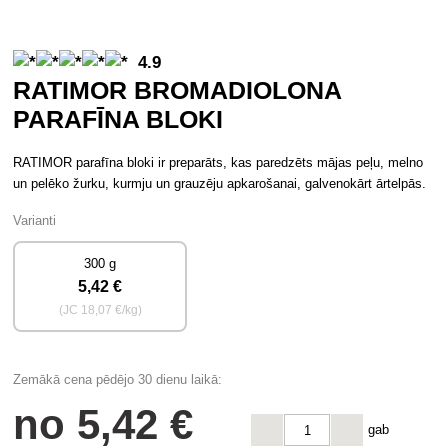
4.9
RATIMOR BROMADIOLONA
PARAFĪNA BLOKI
RATIMOR parafīna bloki ir preparāts, kas paredzēts mājas peļu, melno
un pelēko žurku, kurmju un grauzēju apkarošanai, galvenokārt ārtelpās.
Varianti
300 g
5
,42 €
(JC
18
,07 €/kg)
Zemākā cena pēdējo 30 dienu laikā:
no
5
,42 €
gab