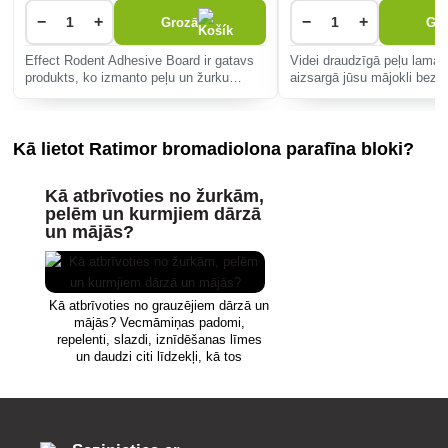
−
+
−
+
Grozā
Gr
Effect Rodent Adhesive Board ir gatavs
Videi draudzīgā peļu lamata
produkts, ko izmanto peļu un žurku
aizsargā jūsu mājokli bez ķ
ķeršanai un iznīcināšanai dzīvojamās un
Viegli lietojama, augstas k
komerciālās platībās.
un metāla atspere nodrošina
iznīcināšanu. Iepako
Kā lietot Ratimor bromadiolona parafīna bloki?
Kā atbrīvoties no žurkām,
pelēm un kurmjiem dārzā
un mājās?
Kā atbrīvoties no grauzējiem dārzā un
mājās? Vecmāmiņas padomi,
repelenti, slazdi, iznīdēšanas līmes
un daudzi citi līdzekļi, kā tos
iznīcināt.