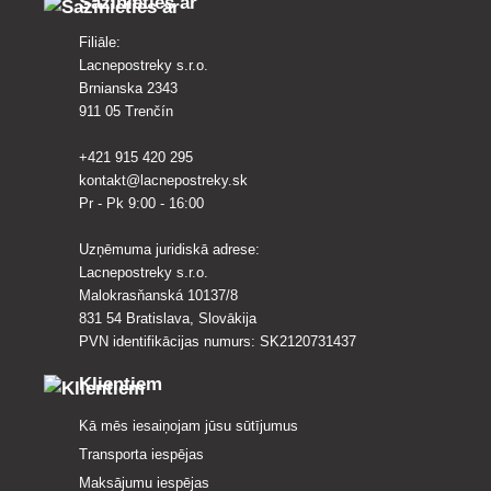
Sazinieties ar
Filiāle:
Lacnepostreky s.r.o.
Brnianska 2343
911 05 Trenčín
+421 915 420 295
kontakt@lacnepostreky.sk
Pr - Pk 9:00 - 16:00
Uzņēmuma juridiskā adrese:
Lacnepostreky s.r.o.
Malokrasňanská 10137/8
831 54 Bratislava, Slovākija
PVN identifikācijas numurs: SK2120731437
Klientiem
Kā mēs iesaiņojam jūsu sūtījumus
Transporta iespējas
Maksājumu iespējas