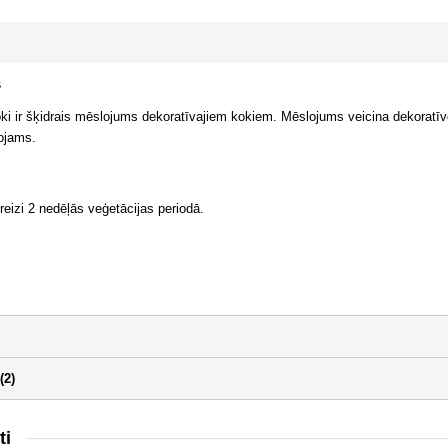
s
i ir šķidrais mēslojums dekoratīvajiem kokiem. Mēslojums veicina dekoratīvo
tojams.
reizi 2 nedēļās veģetācijas periodā.
(2)
ti