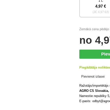
1 L
4
,97 €
(JC
4
,97 €/l)
Zemākā cena pēdējo 3
no
4
,9
Pie
Piegādātāja nolikta
Pievienot izlasei
Ražotājs/importētājs
AGRO CS Slovakia, 
Namestie republiky 
E-pasts: odbyt@agroc