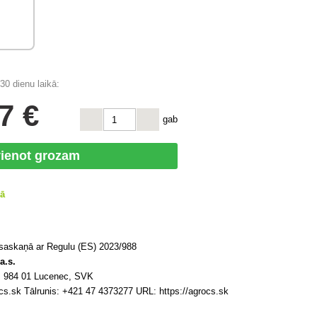
0 dienu laikā:
7 €
gab
vienot grozam
vā
 saskaņā ar Regulu (ES) 2023/988
a.s.
5, 984 01 Lucenec, SVK
s.sk Tālrunis: +421 47 4373277 URL: https://agrocs.sk