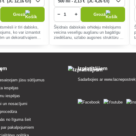
−
+
Grozā
Grozā
tsmēsli ir tīri dabisks,
Šķidrais dabiskais orhideju mēslojums
ojums, ko var izmantot
veicina veselīgu augšanu un bagātīgu
ēm un dekoratīvajiem
ziedēšanu, uzlabo augsnes struktūru un
 īpaši augļu un dārzeņu
ūdens aizturi, ideāli piemērots visiem
anai.
audzēšanas līmeņiem.
iem
Izplatītājiem
Sadarbojies ar
www.lacnepostrek
esaiņojam jūsu sūtījumus
ta iespējas
mu iespējas
i un nosacījumi
procedūra
nās no līguma šeit
 par pakalpojumiem
ialitātes politika