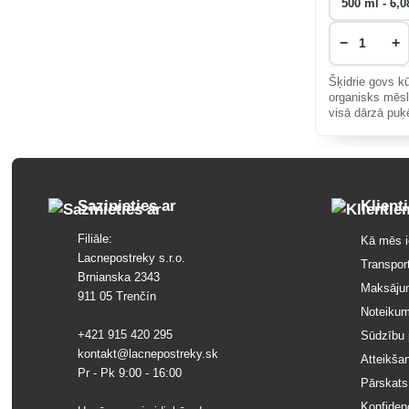
−
+
Šķidrie govs kū
organisks mēsl
visā dārzā puķ
augiem, bet jo
veselīgai baroš
Sazinieties ar
Klient
Filiāle:
Kā mēs i
Lacnepostreky s.r.o.
Transpor
Brnianska 2343
Maksāju
911 05 Trenčín
Noteikum
+421 915 420 295
Sūdzību 
kontakt@lacnepostreky.sk
Atteikša
Pr - Pk 9:00 - 16:00
Pārskats
Konfidenc