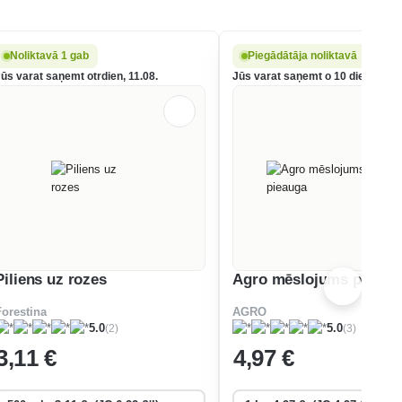
Noliktavā 1 gab
Piegādātāja noliktavā
Jūs varat saņemt otrdien, 11.08.
Jūs varat saņemt o 10 dienu, 18.
Piliens uz rozes
Agro mēslojums pieaug
Forestina
AGRO
(2)
(3)
5.0
5.0
3
,11 €
4
,97 €