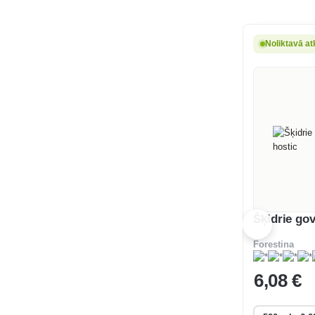
Noliktavā at
Šķidrie gov
Forestina
6
,08 €