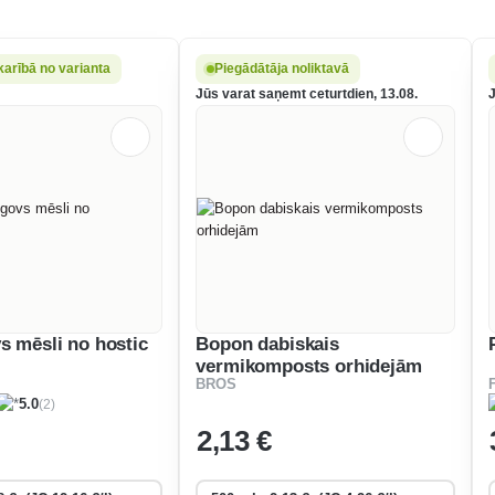
karībā no varianta
Piegādātāja noliktavā
Jūs varat saņemt ceturtdien, 13.08.
s mēsli no hostic
Bopon dabiskais
vermikomposts orhidejām
BROS
(2)
5.0
2
,13 €