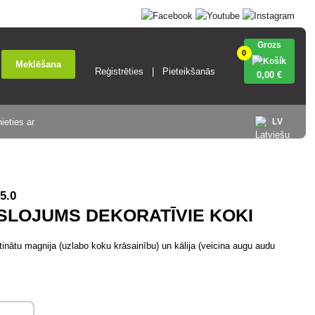
Grozs
0
Meklēšana
Reģistrēties
Pieteikšanās
0
,00 €
ieties ar
LV
5.0
SLOJUMS DEKORATĪVIE KOKI
nātu magnija (uzlabo koku krāsainību) un kālija (veicina augu audu