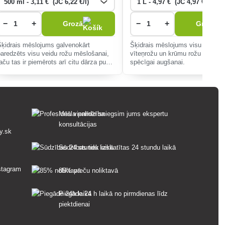
−
+
−
+
Grozā
Grozā
Šķidrais mēslojums galvenokārt
Šķidrais mēslojums visu šķirņu
paredzēts visu veidu rožu mēslošanai,
vīteņrožu un krūmu rožu veselīg
taču tas ir piemērots arī citu dārza puķu
spēcīgai augšanai.
mēslošanai.
Mēs vienmēr sniegsim jums ekspertu
konsultācijas
y.sk
Sūdzības tiek izskatītas 24 stundu laikā
85% preču noliktavā
Piegāde 24 h laikā no pirmdienas līdz
piektdienai