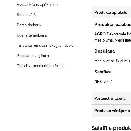
Aizsardzības aprīkojums
Produkta apraksts
Smidzinātāji
Produkta īpašība
Dārza darbarīki
AGRO Dekoratīvie kok
Ūdens tehnoloģija
mēslojums, viegli lie
Tīrīšanas un dezinfekcijas līdzekļi
Dozēšana
Peldbaseina ķīmija
Mēslojiet ar šķīdumu 
Tekstilizstrādājumi un folijas
Sastāvs
NPK 5-4-7
Parametru tabula
Produkta vērtējums 
Saistītie produk