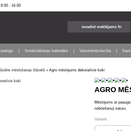
:00 - 16:00
katalogs
Smidzināšanas kalendārs
Vairumtirdzniecība
Sazin
Šķidrie mēslošanas līdzekļi
»
Agro mēslojums dekoratīvie koki
AGRO MĒ
Mēslojums ar paaugsti
nobriešanu) saturu.
Varianti