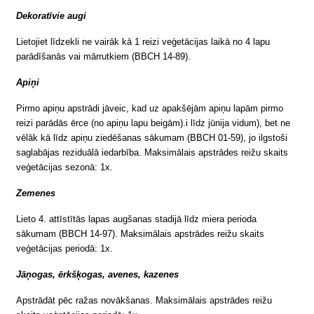
Dekoratīvie augi
Lietojiet līdzekli ne vairāk kā 1 reizi veģetācijas laikā no 4 lapu
parādīšanās vai mārrutkiem (BBCH 14-89).
Apiņi
Pirmo apiņu apstrādi jāveic, kad uz apakšējām apiņu lapām pirmo
reizi parādās ērce (no apiņu lapu beigām).i līdz jūnija vidum), bet ne
vēlāk kā līdz apiņu ziedēšanas sākumam (BBCH 01-59), jo ilgstoši
saglabājas reziduālā iedarbība. Maksimālais apstrādes reižu skaits
veģetācijas sezonā: 1x.
Zemenes
Lieto 4. attīstītās lapas augšanas stadijā līdz miera perioda
sākumam (BBCH 14-97). Maksimālais apstrādes reižu skaits
veģetācijas periodā: 1x.
Jāņogas, ērkšķogas, avenes, kazenes
Apstrādāt pēc ražas novākšanas. Maksimālais apstrādes reižu