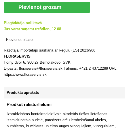
Pievienot grozam
Piegādātāja noliktavā
Jūs varat saņemt trešdien, 12.08.
Pievienot izlasei
Ražotājs/importētājs saskaņā ar Regulu (ES) 2023/988
FLORASERVIS
Horny dvor 6, 900 27 Bernolakovo, SVK
E-pasts: floraservis@floraservis.sk Tālrunis: +421 2 43712289 URL:
https://www.floraservis.sk
Produkta apraksts
Prodkut raksturlielumi
Izsmidzināms kontaktselektīvais akaricīds tiešas lietošanas
izsmidzinātāja pudelē, paredzēts ērču ierobežošanai ābelēs,
bumbieros, bumbierēs un citos augos.vīnogulājiem, vīnogulājiem,