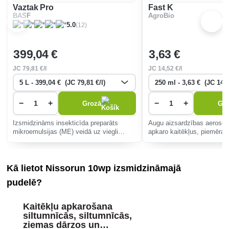
Vaztak Pro
Fast K
BASF
AgroBio
(12)
5.0
399
,04 €
3
,63 €
JC
79
,81 €/l
JC
14
,52 €/l
−
+
−
+
Grozā
Gr
Izsmidzināms insekticīda preparāts
Augu aizsardzības aerosols
mikroemulsijas (ME) veidā uz viegli
apkaro kaitēkļus, piemēram
noturīga sintētiskā piretroīda bāzes
kāpurus, ir ātri iedarbīgs, v
kaitīgo kukaiņu ierobežošanai plašā
un videi draudzīgs.
lauka un speciālo kultūru klāstā, kā
Kā lietot Nissorun 10wp izsmidzināmajā
pudelē?
Kaitēkļu apkarošana
siltumnīcās, siltumnīcās,
ziemas dārzos un