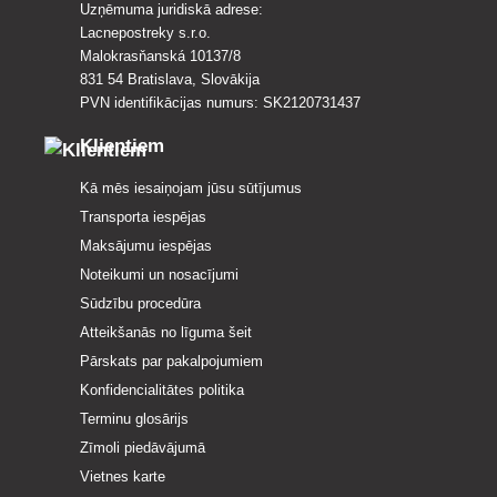
Uzņēmuma juridiskā adrese:
Lacnepostreky s.r.o.
Malokrasňanská 10137/8
831 54 Bratislava, Slovākija
PVN identifikācijas numurs: SK2120731437
Klientiem
Kā mēs iesaiņojam jūsu sūtījumus
Transporta iespējas
Maksājumu iespējas
Noteikumi un nosacījumi
Sūdzību procedūra
Atteikšanās no līguma šeit
Pārskats par pakalpojumiem
Konfidencialitātes politika
Terminu glosārijs
Zīmoli piedāvājumā
Vietnes karte