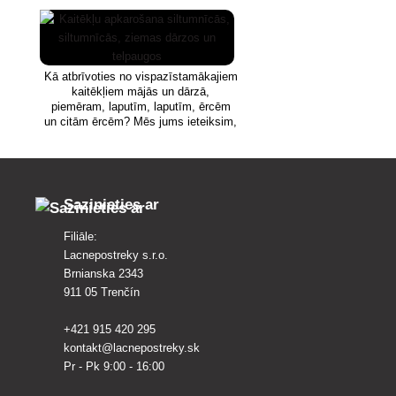
telpaugos
Kā atbrīvoties no vispazīstamākajiem
kaitēkļiem mājās un dārzā,
piemēram, laputīm, laputīm, ērcēm
un citām ērcēm? Mēs jums ieteiksim,
kuri bioloģiskie un ķīmiskie produkti
garantēti palīdzēs.
Sazinieties ar
Filiāle:
Lacnepostreky s.r.o.
Brnianska 2343
911 05 Trenčín
+421 915 420 295
kontakt@lacnepostreky.sk
Pr - Pk 9:00 - 16:00