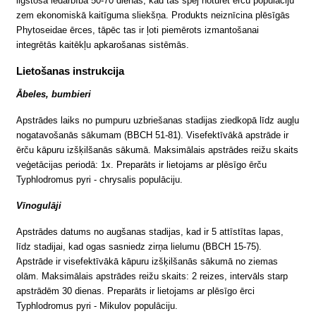
ilgstoša iedarbība 50-70 dienas, kad tas spēj noturēt ērču populāciju
zem ekonomiskā kaitīguma sliekšņa. Produkts neiznīcina plēsīgās
Phytoseidae ērces, tāpēc tas ir ļoti piemērots izmantošanai
integrētās kaitēkļu apkarošanas sistēmās.
Lietošanas instrukcija
Ābeles, bumbieri
Apstrādes laiks no pumpuru uzbriešanas stadijas ziedkopā līdz augļu
nogatavošanās sākumam (BBCH 51-81). Visefektīvākā apstrāde ir
ērču kāpuru izšķilšanās sākumā. Maksimālais apstrādes reižu skaits
veģetācijas periodā: 1x. Preparāts ir lietojams ar plēsīgo ērču
Typhlodromus pyri - chrysalis populāciju.
Vīnogulāji
Apstrādes datums no augšanas stadijas, kad ir 5 attīstītas lapas,
līdz stadijai, kad ogas sasniedz zirņa lielumu (BBCH 15-75).
Apstrāde ir visefektīvākā kāpuru izšķilšanās sākumā no ziemas
olām. Maksimālais apstrādes reižu skaits: 2 reizes, intervāls starp
apstrādēm 30 dienas. Preparāts ir lietojams ar plēsīgo ērci
Typhlodromus pyri - Mikulov populāciju.