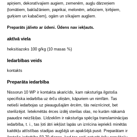
apiņiem, dekoratīvajiem augiem, zemenēm, augļu dārzeņiem
(tomātiem, baklažāniem, paprikai, melonēm, arbūziem, ķirbjiem,
gurķiem un kabačiem), ogām un sīkajiem augļiem.
Preparāts jālieto ar ūdeni. Ūdens nav iekļauts.
aktīvā viela
heksitiazoks 100 g/kg (10 masas %)
Iedarbības veids
kontakts
Preparāta iedarbība
Nissorun 10 WP ir kontakta akaricīds, kam raksturīga ilgstoša
specifiska iedarbība uz ērču oliņām, kāpuriem un nimfām. Tas
netieši iedarbojas uz pieaugušajām ērcēm, tās neiznīcinot, bet
sterilizējot. Ietekmētās ērces izdēj sterilas olas, no kurām nākamā
paaudze neizšķiļas. Līdzeklim ir raksturīga spēcīga translaminācijas
iedarbība, t. i., tas ļoti ātri iekļūst lapās un iznīcina iepriekš minētās
kaitēkļu attīstības stadijas augšējā un apakšējā pusē. Preparātam ir