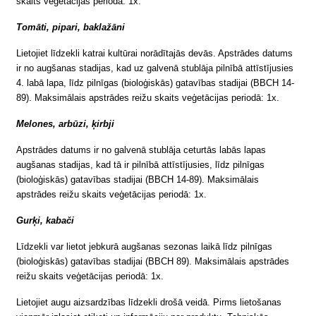
skaits veģetācijas periodā: 1x.
Tomāti, pipari, baklažāni
Lietojiet līdzekli katrai kultūrai norādītajās devās. Apstrādes datums
ir no augšanas stadijas, kad uz galvenā stublāja pilnībā attīstījusies
4. labā lapa, līdz pilnīgas (bioloģiskās) gatavības stadijai (BBCH 14-
89). Maksimālais apstrādes reižu skaits veģetācijas periodā: 1x.
Melones, arbūzi, ķirbji
Apstrādes datums ir no galvenā stublāja ceturtās labās lapas
augšanas stadijas, kad tā ir pilnībā attīstījusies, līdz pilnīgas
(bioloģiskās) gatavības stadijai (BBCH 14-89). Maksimālais
apstrādes reižu skaits veģetācijas periodā: 1x.
Gurķi, kabači
Līdzekli var lietot jebkurā augšanas sezonas laikā līdz pilnīgas
(bioloģiskās) gatavības stadijai (BBCH 89). Maksimālais apstrādes
reižu skaits veģetācijas periodā: 1x.
Lietojiet augu aizsardzības līdzekli drošā veidā. Pirms lietošanas