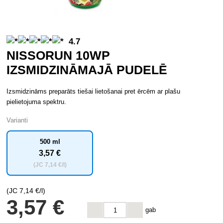
4.7
NISSORUN 10WP
IZSMIDZINĀMAJĀ PUDELĒ
Izsmidzināms preparāts tiešai lietošanai pret ērcēm ar plašu
pielietojuma spektru.
Varianti
500 ml
3
,57 €
(JC
7
,14 €/l)
(JC
7
,14 €/l)
3
,57 €
gab