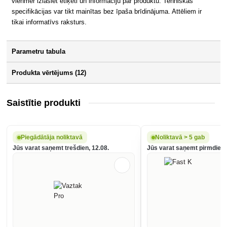
vienmēr izlasiet etiķeti un informāciju par produktu. Tehniskās
specifikācijas var tikt mainītas bez īpaša brīdinājuma. Attēliem ir
tikai informatīvs raksturs.
Parametru tabula
Produkta vērtējums (12)
Saistītie produkti
Piegādātāja noliktavā
Noliktavā > 5 gab
Jūs varat saņemt trešdien, 12.08.
Jūs varat saņemt pirmdien,