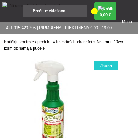
0
0
,00 €
Menu
+421 915 420 295 | PIRMDIENA - PIEKTDIENA 9:00 - 16:00
Kaitēkļu kontroles produkti
»
Insekticīdi, akaricīdi
»
Nissorun 10wp
izsmidzināmajā pudelē
Jauns