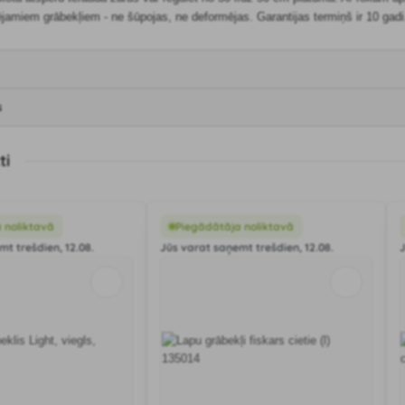
ējamiem grābekļiem - ne šūpojas, ne deformējas. Garantijas termiņš ir 10 gad
s
ti
 noliktavā
Piegādātāja noliktavā
t trešdien, 12.08.
Jūs varat saņemt trešdien, 12.08.