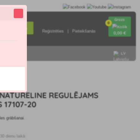
Grozs
0
Meklēšana
Reģistrēties
Pieteikšanās
0
,00 €
LV
ieties ar
.0
NATURELINE REGULĒJAMS
 17107-20
les grābšanai.
0 dienu laikā: