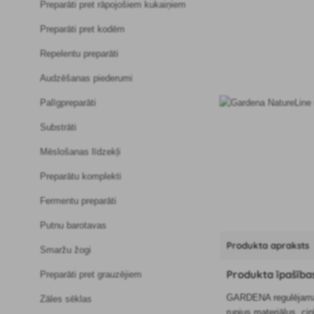
Preparāti pret rāpojošiem kukaiņiem
Preparāti pret kodēm
Repelentu preparāti
Audzēšanas piederumi
Palīgpreparāti
Substrāti
Mēslošanas līdzekļi
Preparātu komplekti
Fermentu preparāti
Putnu barotavas
Produkta apraksts
Smaržu žogi
Produkta īpašība
Preparāti pret grauzējiem
GARDENA regulējamais 
Zāles sēklas
rupjus materiālus, ci