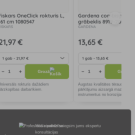
Fiskars OneClick rokturis L,
Gardena combisystem 
161 cm 1080547
grābeklis 8919-20
FISKARS
GARDENA
21
,97 €
13
,65 €
−
+
−
+
Grozā
Grozā
Universāls rokturis dažādiem
Augstas kvalitātes tērauds ar du
dārzkopības darbarīkiem.
pārklājumu aizsargā mazos
instrumentus no korozijas, novē
netīrumu iesprūšanu un nodrošin
izturību.
Mēs vienmēr sniegsim jums ekspertu
konsultācijas