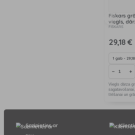
Fiskars grā
viegls, dā
FISKARS
29
,18 €
−
+
Viegls dārza g
sagatavošanai,
tīrīšanai un gr
Sazinieties ar
Klient