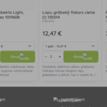
beklis Light,
Lapu grābekļi fiskars cietie
rza 1019608
(l) 135014
FISKARS
12
,47 €
−
+
Grozā
Grozā
rābeklis stādīšanas dobju
Griebeklis efektīvai zālienu grābšanai.
 augsnes izlīdzināšanai,
Unikālas formas lielajiem lapu
ābšanai.
grābekļiem ir pirksti, kas ir veidoti tā, lai
nelaistu ārā zāli un zariņus.
iem
Izplatītājiem