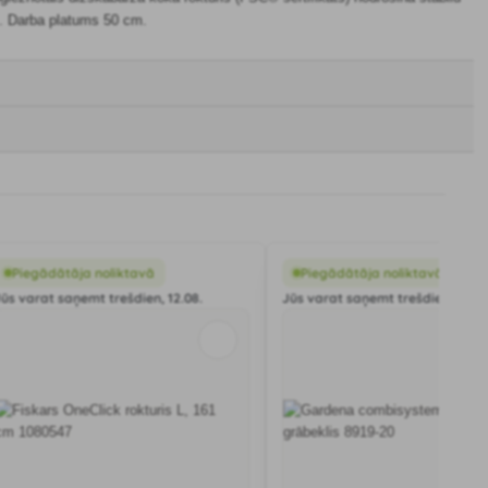
i. Darba platums 50 cm.
Piegādātāja noliktavā
Piegādātāja noliktavā
Jūs varat saņemt trešdien, 12.08.
Jūs varat saņemt trešdien, 12.08