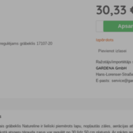
30
,33 
Apsar
Izpārdots
Pievienot izlasei
Ražotājs/importētājs
GARDENA GmbH
Hans-Lorenser-Straß
E-pasts: service@ga
s
grābeklis Natureline ir lieliski piemērots lapu, nopļautās zāles, aerācijas a
nkotā atsperu tērauda zarus var regulēt no 30 līdz 50 cm platumā. Ar rokām ap