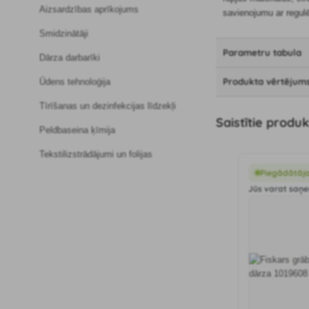
Aizsardzības aprīkojums
savienojumu ar regul
Smidzinātāji
Parametru tabula
Dārza darbarīki
Produkta vērtējum
Ūdens tehnoloģija
Tīrīšanas un dezinfekcijas līdzekļi
Saistītie produk
Peldbaseina ķīmija
Tekstilizstrādājumi un folijas
Piegādātāja
Jūs varat saņem