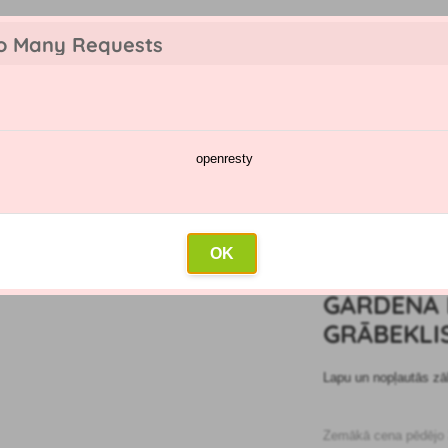
o Many Requests
openresty
katalogs
Smidzināšanas kalendārs
Vairumtirdzniecība
Sazin
klis
»
Gardena NatureLine regulējams grābeklis 17107-20
OK
5
GARDENA 
GRĀBEKLIS
Lapu un nopļautās zā
Zemākā cena pēdējo 3