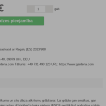
€
gab
dzes pieejamība
 saskaņā ar Regulu (ES) 2023/988
e 40, 89079 Ulm, DEU
rdena.com Tālrunis: +49 731 490 123 URL: https://www.gardena.com
tlikumu un citu dārza atkritumu grābšanai. Lai grābtu gan smalkus, gan
gleznotais dižskābarža koka rokturis (FSC® sertifikāts) nodrošina stabilu