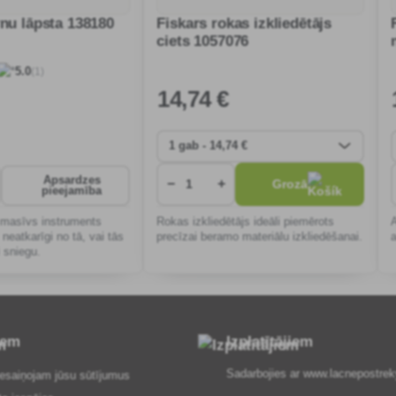
rnu lāpsta 138180
Fiskars rokas izkliedētājs
ciets 1057076
(1)
5.0
14
,74 €
Apsardzes
−
+
Grozā
pieejamība
r masīvs instruments
Rokas izkliedētājs ideāli piemērots
eatkarīgi no tā, vai tās
precīzai beramo materiālu izkliedēšanai.
 sniegu.
iem
Izplatītājiem
Sadarbojies ar
www.lacnepostrek
esaiņojam jūsu sūtījumus