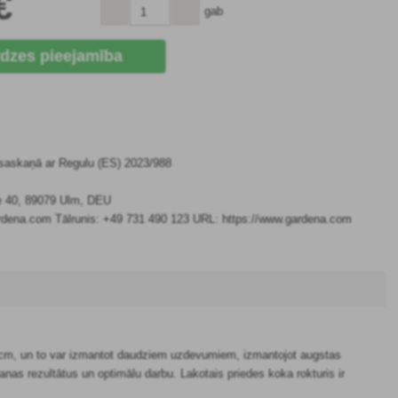
€
gab
dzes pieejamība
 saskaņā ar Regulu (ES) 2023/988
e 40, 89079 Ulm, DEU
rdena.com Tālrunis: +49 731 490 123 URL: https://www.gardena.com
0 cm, un to var izmantot daudziem uzdevumiem, izmantojot augstas
šanas rezultātus un optimālu darbu. Lakotais priedes koka rokturis ir