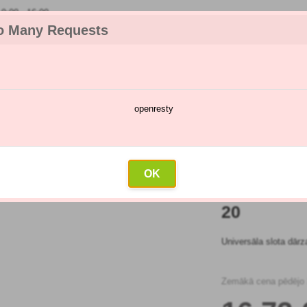
:00 - 16:00
o Many Requests
openresty
katalogs
Smidzināšanas kalendārs
Vairumtirdzniecība
Sazin
dārza darbarīki
»
Gardena ClassicLine ielu slota 17204-20
OK
GARDENA 
20
Universāla slota dār
Zemākā cena pēdējo 3