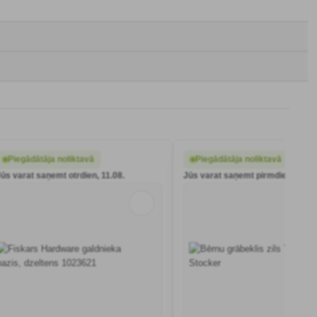
Piegādātāja noliktavā
Piegādātāja noliktavā
Jūs varat saņemt otrdien, 11.08.
Jūs varat saņemt pirmdien, 10.08