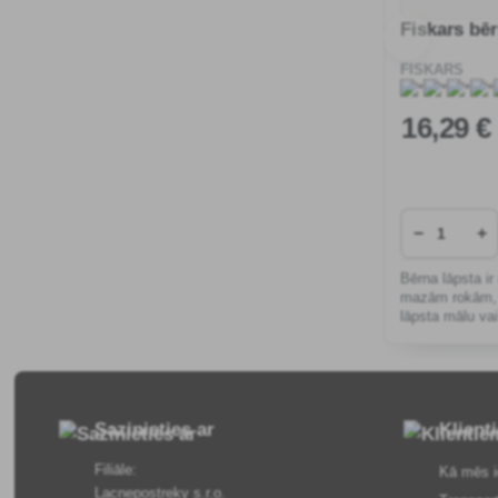
Fiskars bē
FISKARS
16
,29 €
−
+
Bērna lāpsta i
mazām rokām, n
lāpsta mālu vai
Sazinieties ar
Klient
Filiāle:
Kā mēs i
Lacnepostreky s.r.o.