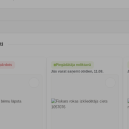
ti
pārdots
Piegādātāja noliktavā
Jūs varat saņemt otrdien, 11.08.