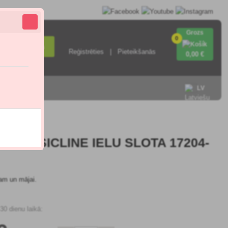
Grozs
0
Meklēšana
Reģistrēties
Pieteikšanās
0
,00 €
ieties ar
LV
CLASSICLINE IELU SLOTA 17204-
zam un mājai.
0 dienu laikā: