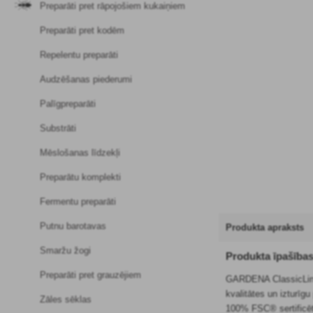
Preparāti pret rāpojošiem kukaiņiem
Preparāti pret kodēm
Repelentu preparāti
Audzēšanas piederumi
Palīgpreparāti
Substrāti
Mēslošanas līdzekļi
Preparātu komplekti
Fermentu preparāti
Putnu barotavas
Produkta apraksts
Smaržu žogi
Produkta īpašība
Preparāti pret grauzējiem
GARDENA ClassicLine 
kvalitātes un izturīg
Zāles sēklas
100% FSC® sertificēt