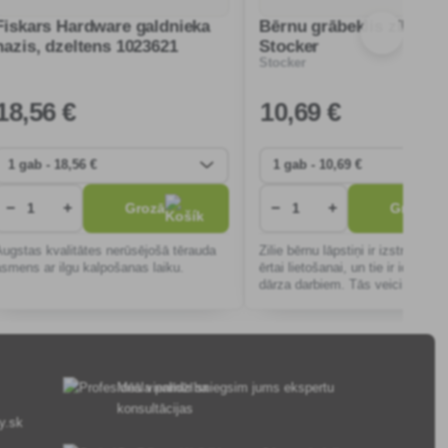
Fiskars Hardware galdnieka
Bērnu grābeklis zils 78
nazis, dzeltens 1023621
Stocker
Stocker
18
,56 €
10
,69 €
−
+
−
+
Grozā
Grozā
Augstas kvalitātes nerūsējošā tērauda
Zilie bērnu lāpstiņi ir izstrādāti d
asmens ar ilgu kalpošanas laiku.
ērtai lietošanai, un tie ir ideāli p
dārza darbiem. Tās veicina rad
un attiecības ar dabu bērniem n
vecuma.
Mēs vienmēr sniegsim jums ekspertu
konsultācijas
y.sk