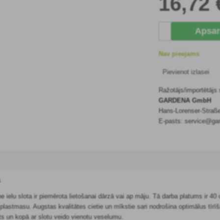
16
,72 
Apsar
Nav pieejams
Pievienot izlasei
Ražotājs/importētājs
GARDENA GmbH
Hans-Lorenser-Straß
E-pasts: service@ga
s
ielu slota ir piemērota lietošanai dārzā vai ap māju. Tā darba platums ir 4
u plastmasu. Augstas kvalitātes cietie un mīkstie sari nodrošina optimālus tīrī
s un kopā ar slotu veido vienotu veselumu.