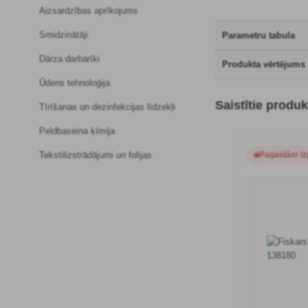
Aizsardzības aprīkojums
Smidzinātāji
Parametru tabula
Dārza darbarīki
Produkta vērtējums
Ūdens tehnoloģija
Saistītie produk
Tīrīšanas un dezinfekcijas līdzekļi
Peldbaseina ķīmija
Tekstilizstrādājumi un folijas
Pagaidām iz