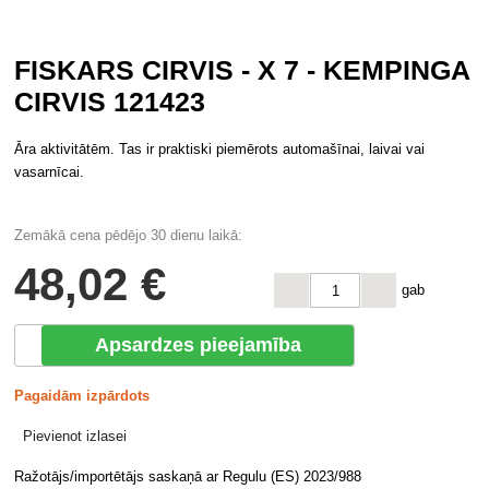
FISKARS CIRVIS - X 7 - KEMPINGA
CIRVIS 121423
Āra aktivitātēm. Tas ir praktiski piemērots automašīnai, laivai vai
vasarnīcai.
Zemākā cena pēdējo 30 dienu laikā:
48
,02 €
gab
Apsardzes pieejamība
Pagaidām izpārdots
Pievienot izlasei
Ražotājs/importētājs saskaņā ar Regulu (ES) 2023/988