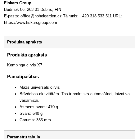
Fiskars Group
Budínek 86, 263 01 Dobříš, FIN
E-pasts: office@nohelgarden.cz Tālrunis: +420 318 533 511 URL:
https://www.fiskarsgroup.com
Produkta apraksts
Produkta apraksts
Kempinga cirvis X7
Pamatīpašības
Mazs universāls cirvis
Brīvdabas aktivitātēm. Tas ir praktisks automašīnai, laivai vai
vasarnīcai.
Asmens svars: 470 g
Svars: 640 g
Garums: 355 mm
Parametru tabula