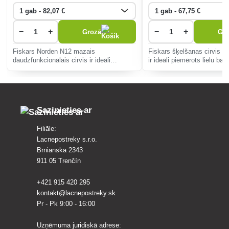
−
+
−
+
Grozā
Gr
Fiskars Norden N12 mazais
Fiskars šķelšanas cirvis 
daudzfunkcionālais cirvis ir ideāli
ir ideāli piemērots lielu baļ
piemērots zaru apgriešanai, pļaušanai un
kuru diametrs ir 10-20 cm.
malkas sagatavošanai.
Sazinieties ar
Filiāle:
Lacnepostreky s.r.o.
Brnianska 2343
911 05 Trenčín
+421 915 420 295
kontakt@lacnepostreky.sk
Pr - Pk 9:00 - 16:00
Uzņēmuma juridiskā adrese: